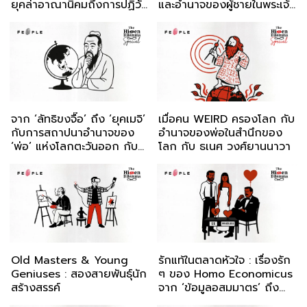
ยุคล่าอาณานิคมถึงการปฏิวัติ
และอำนาจของผู้ชายในพระเจ้า
อเมริกา
กับ ธเนศ วงศ์ยานนาวา
จาก ‘ลัทธิขงจื๊อ’ ถึง ‘ยุคเมจิ’
เมื่อคน WEIRD ครองโลก กับ
กับการสถาปนาอำนาจของ
อำนาจของพ่อในสำนึกของ
‘พ่อ’ แห่งโลกตะวันออก กับ
โลก กับ ธเนศ วงศ์ยานนาวา
ธเนศ วงศ์ยานนาวา
Old Masters & Young
รักแท้ในตลาดหัวใจ : เรื่องรัก
Geniuses : สองสายพันธุ์นัก
ๆ ของ Homo Economicus
สร้างสรรค์
จาก ‘ข้อมูลอสมมาตร’ ถึง
‘ความเป็นเหตุเป็นผล’