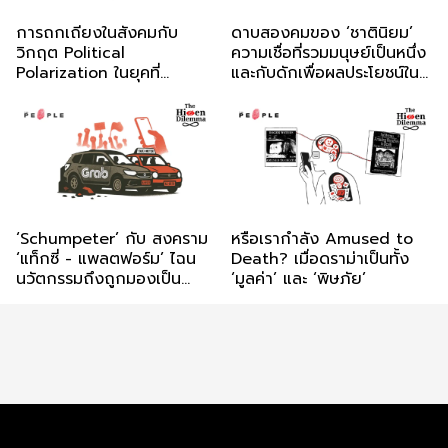
การถกเถียงในสังคมกับ
ดาบสองคมของ ‘ชาตินิยม’
วิกฤต Political
ความเชื่อที่รวมมนุษย์เป็นหนึ่ง
Polarization ในยุคที่
และกับดักเพื่อผลประโยชน์ใน
Algorithm และ AI เถลิง
อำนาจ
อำนาจ
‘Schumpeter’ กับ สงคราม
หรือเรากำลัง Amused to
‘แท็กซี่ - แพลตฟอร์ม’ ไฉน
Death? เมื่อดราม่าเป็นทั้ง
นวัตกรรมถึงถูกมองเป็น
‘มูลค่า’ และ ‘พิษภัย’
ความอยุติธรรม?