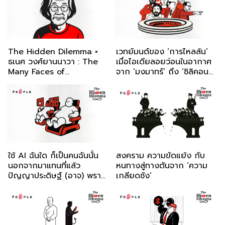
The Hidden Dilemma ×
เวทย์มนต์ของ ‘การไหลล้น’
ธเนศ วงศ์ยานนาวา : The
เมื่อไอเดียลอยว่อนในอากาศ
Many Faces of
จาก ‘มงมาทร์’ ถึง ‘ซิลิคอน
Fatherhood
แวลลีย์’
ใช้ AI ฉันใด ก็เป็นคนฉันนั้น
สงคราม ความขัดแย้ง กับ
นอกจากมาแทนที่แล้ว
หนทางสู่ทางตันจาก ‘ความ
ปัญญาประดิษฐ์ (อาจ) พราก
เกลียดชัง’
อะไรไปจากเราบ้าง?