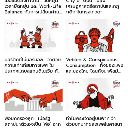
เมื่อแม่ต้องทำงาน : วันหยุด
City of God : มอง
เวลายืดหยุ่น และ Work-Life
เศรษฐศาสตร์​สถาบันและกฎ
Balance กับการเปลี่ยนผ่าน
กติกาในกรุงเทวดา
บทบาทหญิงในสังคม
นอร์ดิกที่ไม่นอร์มอล : ว่าด้วย
Veblen & Conspicuous
ความเท่าเทียมทางเพศ ใน
Consumption : ทั้งของแพง
ประเทศแถบสแกนดิเนเวีย กับ
และของใหม่ ไฉนถึงน่าพิสมัย
ธเนศ วงศ์ยานนาวา
นัก?
พ่อปกครองลูก : เมื่อรัฐ
ทำไมพระเจ้าอยู่บนฟ้า? ว่า
สถาปนาตัวเองเป็น ‘พ่อ’ จาก
ด้วยบทบาทของเพศในศาสนา