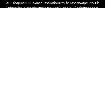
'คน' คือผู้เปลี่ยนแปลงโลก เราจึงเชื่อมั่นว่าเรื่องราวของผู้คนย่อมนำ
ไปสู่การเรียนรู้ การสร้างพลัง และแรงบันดาลใจ เพื่อก่อให้เกิดความ
เปลี่ยนแปลงอันยิ่งใหญ่ในอนาคต
ที่อยู่ : 1854 ชั้น 6 ถ. เทพรัตน แขวงบางนาใต้ เขตบางนา
กรุงเทพมหานคร 10260
ติดต่อโฆษณา
นครินทร์ ลาภอนันด์รุ่ง
094 572 2828 /
NAKARIN_LAR@THEPEOPLE.CO
SOCIAL MEDIA PLATFORMS
Ⓒ 2026 -
THEPEOPLE
ALL RIGHTS RESERVED.