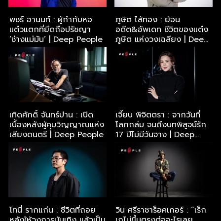
พชร์ อานนท์ : ผู้กำกับหอ
ภูษิต ไล้ทอง : ย้อน
แต๋วแตกที่ยึดถือปรัชญา
อดีต&อัพเดท ชีวิตของแต๋ง
‘ช่างแม่มัน’ | Deep People
ภูษิต แห่งวงเฉลียง | Deep
People
เทิดศักดิ์ จันทร์ปาน : เปิด
เจี๊ยบ พิจิตตรา : จากวันที่
เบื้องหลังผู้คุมวิญญาณแห่ง
โลกถล่ม จนถึงบทพิสูจน์รัก
เสียงดนตรี | Deep People
17 ปีไม่มีวันจาง | Deep
People
โทนี่ รากแก่น : ชีวิตที่ถอย
วิน ศรีราชาร็อคเกอร์ : “เร็ก
หลังให้วงการบันเทิง แล้วเป็น
เกไม่ขึ้นตรงต่ออะไรเลย…