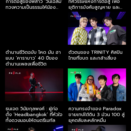
การต่อสู้ของพี่สาว ‘วันเฉลิม’
ทศวรรษแห่งการต่อสู้ เพื่อ
ทวงความเป็นธรรมให้น้อง
ยุติการบังคับสูญหาย และ
ชาย
ทำให้การหายไปของคนรักมี
เกียรติ
ตำนานชีวิตฉบับ โหด มัน ฮา
ตัวตนของ TRINITY ศิลปิน
แบบ ‘คาราบาว’ 40 ปีของ
ไทยที่ขบถ และกล้าเสี่ยง
ตำนานเพลงเพื่อชีวิต
ธนเจต วินัยกุลพงค์ : ผู้ก่อ
ความทรงจำของ Paradox
ตั้ง ‘Headbangkok’ ที่หัวใจ
ขายเทปใต้ดิน 3 ม้วน 100 สู่
ทั้งดวงมอบให้ดนตรีเมทัล
ยุคตลับละหลักหมื่น