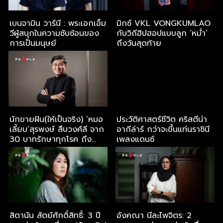
เบนจามิน วาร์นี : พระเอกเอ็ม
มิกซ์ VKL VONGKUMLAO
วีผู้สนุกในความซับซ้อนของ
กับวิถีฮิปฮอปแบบลูก ‘หม่ำ’
การเป็นมนุษย์
ถึงวันสุดท้าย
นักขายฝัน(ให้เป็นจริง) ‘หมอ
ประวัติศาสตร์ชีวิต คริสตีน่า
เลี้ยบ’สุรพงษ์ สืบวงศ์ลี จาก
อากีล่าร์ กว่าจะขึ้นแท่นราชินี
30 บาทรักษาทุกโรค ถึง
เพลงแดนซ์
Soft Power
สิตานัน สัตย์ศักดิ์สิทธิ์: 3 ปี
อังคณา นีละไพจิตร: 2