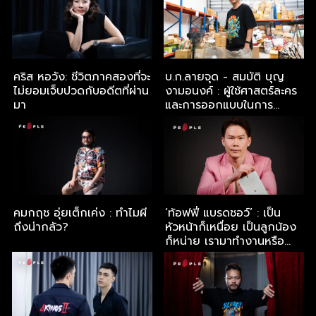
คริส หอวัง: ชีวิตภาคสองที่จะ
บ.ก.ลายจุด - สมบัติ บุญ
ไม่ยอมเจ็บปวดกับอดีตที่ผ่าน
งามอนงค์ : ผู้ใช้ศาสตร์ละคร
มา
และการออกแบบในการ
ทำงานร่วมกับคนรุ่นใหม่
คมกฤช อุ่ยเต็กเค่ง : ทำไมผี
‘ท้อฟฟี่ แบรดชอว์’ : เป็น
ถึงน่ากลัว?
หัวหน้าก็เหนื่อย เป็นลูกน้อง
ก็หน่าย เรามาทำงานหรือทำ
สงคราม?