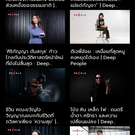
ส่วนหนึ่งของธรรมชาติ |
แม้แต่กัญชา” | Deep
Deep People
People
‘ศิริกัญญา ตันสกุล’ ก้าว
ดีเจพี่อ้อย : เหนื่อยที่สุดหนู
ไกลกับประวัติศาสตร์หน้าใหม่
คงหยุดได้เอง | Deep
ที่ยังไม่สิ้นสุด : Deep
People
People
ชีวิน คณะขวัญใจ :
โป่ง หิน เหล็ก ไฟ : ดนตรี
วิญญาณขบถกับชีวิตที่
น้ำตา ศรัทธา และความ
ถวิลหาเพียง ‘ความสุข’ |
เปลี่ยนแปลง | Deep
Deep People
People