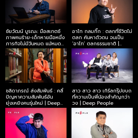
ชัยวัฒน์ บูรณะ: มือสเกตช์
อาไท กลมกิ๊ก : ตลกที่ชีวิตไม่
ภาพคนร้าย-เด็กหายมือหนึ่ง
ตลก ค้นหาตัวตน จนเป็น
ภารกิจไม่มีวันหมด แม้หมด
‘อาไท’ ตลกธรรมชาติ |
อายุราชการ | Deep
Deep People
People
ชลิดาภรณ์ ส่งสัมพันธ์ : คลี่
สาว สาว สาว เกิร์ลกรุ๊ปขบถ
ปัญหาความสัมพันธ์อัน
ที่ความเป็นพี่น้องสำคัญกว่า
ยุ่งเหยิงคนรุ่นใหม่ | Deep
วง | Deep People
People