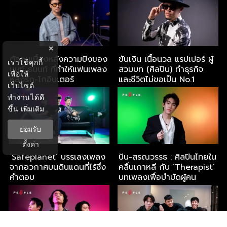
×
ตัวตนเบื้องหลังความปังของ
ขันเงิน เนื้อนวล แรปเปอร์ ผู้
เราใช้คุกกี้
นนท์ ธนนท์ ที่ทำให้แฟนเพลง
สวมบท (ศิลปิน) ทำธุรกิจ
เพื่อให้
หลงรัก-โกอินเตอร์
และชีวิตไม่ขอเป็น No.1
เว็บไซต์
ทำงานได้ดี
ขึ้น
เพิ่มเติม
ยอมรับ
ตั้งค่า
‘Safeplanet’ บรรเลงเพลง
ปัน-สรณวรรธ : ศิลปินไทยใน
จากอวกาศบนดินแดนที่ไร้ซึ่ง
คลื่นเกาหลี กับ ‘Therapist’
คำตอบ
บทเพลงเพื่อบำบัดผู้คน