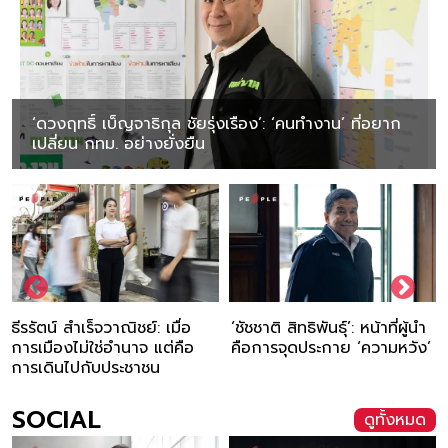
‘ดวงฤทธิ์ เบ็ญจาธิกุล ชัยรุ่งเรือง’: ‘คนทำงาน’ ที่อยาก
เปลี่ยน กทม. อย่างยั่งยืน
‘ชัชชาติ สิทธิพันธุ์’: หน้าที่ผู้นำ
‘ชนะวุธ อุทโท’ : “การเมืองไม่ใ
คือการจุดประกาย ‘ความหวัง’
แค่ถนนหรือสะพาน แต่คือเงิน
ในกระเป๋าประชาชน”
SOCIAL
ดูทั้งหมด