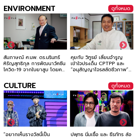
FinanceAsia
หลัง
ENVIRONMENT
ดูทั้งหมด
คุยกับ วิฑูรย์ เลี่ยนจำรูญ
“ณัฐวัฒน์ แปวกระโทก” ทิ้ง
ซีน
เข้าใจประเด็น CPTPP และ
เงินเดือนหลายหมื่นเพื่อมาเป็
คน
“อนุสัญญาโจรสลัดชีวภาพ”
คนเลี้ยงนกกระเรียน
(UPOV1991) ปล้นอะไรไปจาก
เกษตรกรไทย?
CULTURE
ดูทั้งหมด
ปพุทธ นิ่มเชื้อ และ ธีรภัทร ล้อ
The Young Wolf : ยังหนุ่