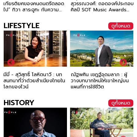
อด
สุวรรณวงศ์: ถอดองค์ประกอบ
ยังเถื่อน ยังร็อกแอนด์โรล จ
ศิลป์ SOT Music Awards
วิญญาณของหมาป่าที่ขอไม่
2026 เปลี่ยนเสียงของ
ยอมแก่
ประเทศไทยเป็นถ้วยรางวัล
LIFESTYLE
ดูทั้งหมด
บท
ณัฐพศิน เชฎฐ์อุดมลาภ : ผู้
ณัฐิยา วิสุทธิ์สัตย์ : ปรุงชีวิต
ยใน
วางบทบาทใหม่ให้เขาใหญ่บน
ด้วยไวน์และพันธกิจแห่งรสชา
แผนที่การใช้ชีวิต
HISTORY
ดูทั้งหมด