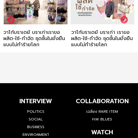
อ
วาโก้บราเดย์ บราเก่า เราขอ
สุทธิพงษ์ คงพูล ยุคใหม่ขอ
ยืน
ผลิต-ใช้-กำจัด ชุดชั้นในยั่งยืน
CAAT พัฒนาอุตสาหกรรม
แบบไม่ทำร้ายโลก
การบินไทยติดระดับท็อปของ
โลก
INTERVIEW
COLLABORATION
POLITICS
เฉลียง RARE ITEM
SOCIAL
H.M. BLUES
BUSINESS
WATCH
ENVIRONMENT