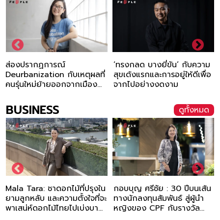
‘ทรงกลด บางยี่ขัน’ กับความ
ถอดรหัสชีวิตและความตาย
ที่
สุขเด้งแรกและการอยู่ให้ดีเพื่อ
ผ่านหัวใจ ‘พญ.นิษฐา เอื้ออาร
ง
จากไปอย่างงดงาม
มิตร’ (หมอแนต)
BUSINESS
ดูทั้งหมด
งใน
กอบบุญ ศรีชัย : 30 ปีบนเส้น
ชัยพฤกษ์ รุ่งรชตะวาณิช :
่จะ
ทางนักลงทุนสัมพันธ์ สู่ผู้นำ
ทายาทรุ่น 4 ‘ดอยซิลเวอร์’ ผู
าน
หญิงของ CPF กับรางวัล
ต่อลมหายใจเครื่องเงิน ‘อิ้ว
Woman’s Leader จาก
เมี่ยน’ ให้เป็นมรดกส่งถึงคนรุ