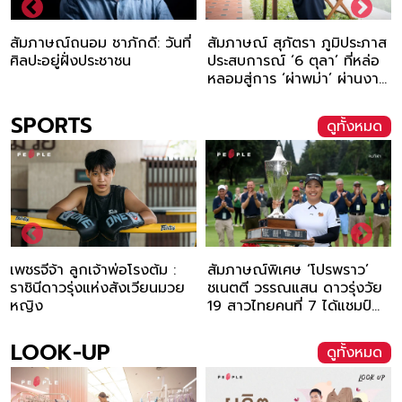
ที่
สัมภาษณ์ สุภัตรา ภูมิประภาส
ผุสดี คีตวรนาฏ บก. ซิงจง
ประสบการณ์ ‘6 ตุลา’ ที่หล่อ
เอี๋ยน หนังสือพิมพ์จีนที่เก่าแก
หลอมสู่การ ‘ผ่าพม่า’ ผ่านงาน
ที่สุดในประเทศไทย
แปล
SPORTS
ดูทั้งหมด
สัมภาษณ์พิเศษ ‘โปรพราว’
สัมภาษณ์ รถถัง จิตรเมือง
วย
ชเนตตี วรรณแสน ดาวรุ่งวัย
นนท์ นักมวยไทยตัวจี๊ดแห่งย
19 สาวไทยคนที่ 7 ได้แชมป์
เด็ก(เคย)ติดยา ก้าวเป็นแชม
กอล์ฟศึก LPGA
ศึก ONE
LOOK-UP
ดูทั้งหมด