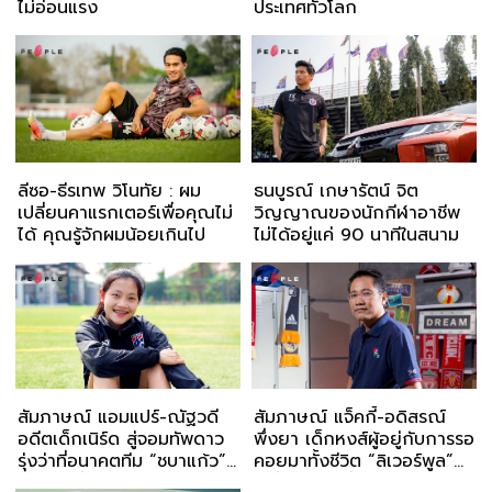
ไม่อ่อนแรง
ประเทศทั่วโลก
ลีซอ-ธีรเทพ วิโนทัย : ผม
ธนบูรณ์ เกษารัตน์ จิต
เปลี่ยนคาแรกเตอร์เพื่อคุณไม่
วิญญาณของนักกีฬาอาชีพ
ได้ คุณรู้จักผมน้อยเกินไป
ไม่ได้อยู่แค่ 90 นาทีในสนาม
สัมภาษณ์ แอมแปร์-ณัฐวดี
สัมภาษณ์ แจ็คกี้-อดิสรณ์
อดีตเด็กเนิร์ด สู่จอมทัพดาว
พึ่งยา เด็กหงส์ผู้อยู่กับการรอ
รุ่งว่าที่อนาคตทีม “ชบาแก้ว”
คอยมาทั้งชีวิต “ลิเวอร์พูล”
กับชีวิตที่เรียนรู้จากฟุตบอล
เครื่องยึดเหนี่ยวทางใจเติม