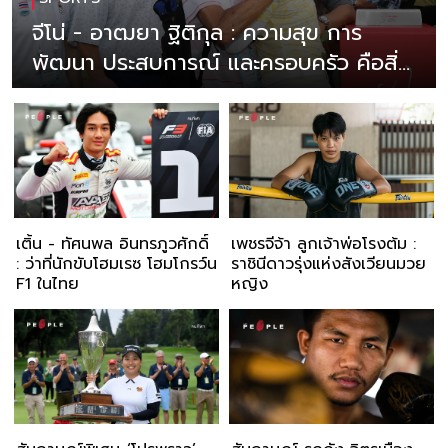
จีโน่ - อาฒยา ฐิติกุล : ความสุข การ
พัฒนา ประสบการณ์ และครอบครัว คือสิ่ง
สำคัญกว่าถ้วยรางวัล
เติ้น - ทัศนพล อินทรภูวศักดิ์
เพชรจีจ้า ลูกเจ้าพ่อโรงต้ม :
: ว่าที่นักขับโฮมเรซ โฮมโกรว์น
ราชินีดาวรุ่งแห่งสังเวียนมวย
F1 ในไทย
หญิง