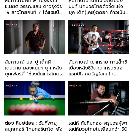
สัมภาษณ์พิเศษ ‘โปรพราว’
สัมภาษณ์ รถถัง จิตรเมือง
ชเนตตี วรรณแสน ดาวรุ่งวัย
นนท์ นักมวยไทยตัวจี๊ดแห่ง
19 สาวไทยคนที่ 7 ได้แชมป์
ยุค เด็ก(เคย)ติดยา ก้าวเป็น
กอล์ฟศึก LPGA
แชมป์ศึก ONE
สัมภาษณ์ บอ. บู๋ เด็กผี
สัมภาษณ์ เขาทราย กาแล็กซี
เดนตาย มองแมนฯ ยูฯ หลัง
เบื้องหลังชีวิตหลากรสของ
ยุคเฟอร์กี้ “ช่วงนั้นแม่งโคตร
แชมป์โลกขวัญใจคนไทย
อัปยศ”
ตลอดกาล
ต๋อง ศิษย์ฉ่อย : วันที่พายุ
เสน่ห์ ทับทิมทอง: ครูมวยผู้พา
สนุกเกอร์ 'ไทยทอร์นาโด' ยัง
เสน่ห์มวยไทยไปเยือนกว่า 50