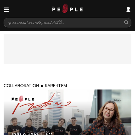
COLLABORATION
RARE-ITEM
เฉลียง RARE ITEM