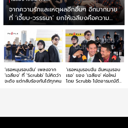
จากความรักและเหตุผลอีกอื่นๆ อีกมากมาย
ที่ ‘เจี๊ยบ-วรรธนา’ ยกให้เฉลียงคือความ
มหัศจรรย์
‘เธอหมุนรอบฉัน’ เพลงจาก
‘เธอหมุนรอบฉัน ฉันหมุนรอบ
‘เฉลียง’ ที่ ‘Scrubb’ ไม่คิดว่า
เธอ’ ของ ‘เฉลียง’ ห่อใหม่
จะดัง แต่กลับร้องกันได้ทุกคน
โดย Scrubb โน้ตอารมณ์ดีที่
เข้าถึงทุกคน