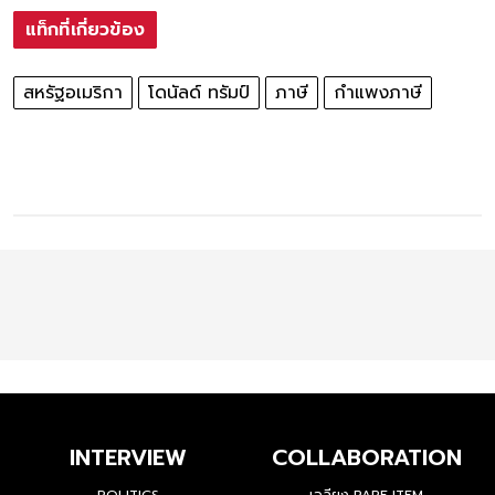
แท็กที่เกี่ยวข้อง
สหรัฐอเมริกา
โดนัลด์ ทรัมป์
ภาษี
กำแพงภาษี
INTERVIEW
COLLABORATION
POLITICS
เฉลียง RARE ITEM