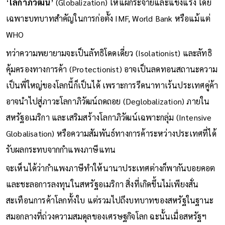
‘
โลกาภิวัฒน์
’ (Globalization) ให้แผ่กระจายและแข็งแรง โดย
เฉพาะบทบาทสำคัญในการก่อตั้ง IMF, World Bank หรือแม้แต่
WHO
ทว่าความพยายามจะเป็นลัทธิโดดเดี่ยว (Isolationist) และลัทธิ
คุ้มครองทางการค้า (Protectionist) อาจเป็นลดทอนสถานะความ
เป็นพี่ใหญ่ของโลกนี้ก็เป็นได้ เพราะการรีดนาทาเร้นประเทศคู่ค้า
อาจนำไปสู่ภาวะโลกาภิวัฒน์ถดถอย (Deglobalization) ภายใน
สหรัฐอเมริกา และเสริมสร้างโลกาภิวัฒน์เฉพาะกลุ่ม (Intensive
Globalisation) หรือความสัมพันธ์ทางการค้าระหว่างประเทศที่ได้
รับผลกระทบจากกำแพงภาษีแทน
จะเห็นได้ว่ากำแพงภาษีทำให้นานาประเทศต่างก็พากันบอยคอต
และชะลอการลงทุนในสหรัฐอเมริกา สิ่งที่เกิดขึ้นไม่เพียงสั่น
สะเทือนการค้าโลกทั้งใบ แต่รวมไปถึงบทบาทของสหรัฐในฐานะ
สมอกลางที่ถ่วงความสมดุลของเศรษฐกิจโลก ฉะนั้นเมื่อสหรัฐฯ