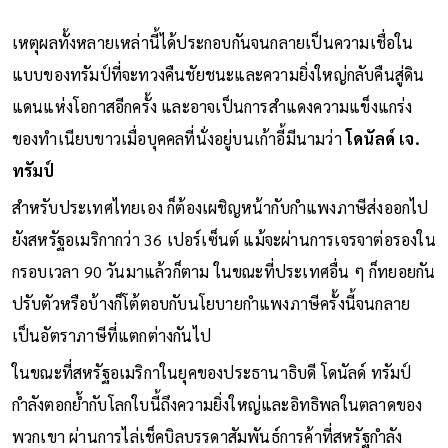
เหตุผลทั้งหลายเหล่านี้ได้ประกอบกันจนกลายเป็นความเชื่อใน
แบบของทรัมป์ที่จะทวงคืนชัยชนะและความยิ่งใหญ่กลับคืนสู่ดิน
แดนแห่งโอกาสอีกครั้ง และอาจเป็นการสำแดงความแข็งแกร่ง
ของทำเนียบขาวเมื่อบุคคลที่นั่งอยู่บนเก้าอี้มีนามว่า
โดนัลด์ เจ.
ทรัมป์
สำหรับประเทศไทยเอง ก็ต้องเผชิญหน้ากับกำแพงภาษีส่งออกไป
ยังสหรัฐอเมริกากว่า 36 เปอร์เซ็นต์ แม้จะผ่านการเจรจาต่อรองใน
กรอบเวลา 90 วันมาแล้วก็ตาม ในขณะที่ประเทศอื่น ๆ ก็ทยอยกัน
ปรับตัวหรือบ้างก็โต้ตอบกับนโยบายกำแพงภาษีครั้งนี้จนกลาย
เป็นอัตราภาษีที่แตกต่างกันไป
ในขณะที่สหรัฐอเมริกาในยุคของประธานาธิบดี โดนัลด์ ทรัมป์
กำลังตอกย้ำกับโลกใบนี้ถึงความยิ่งใหญ่และอิทธิพลในตลาดของ
พวกเขา ผ่านการไล่เช็คบิลบรรดาสัมพันธ์การค้าที่สหรัฐกำลัง