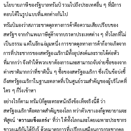
นโยบายภาษีของรัฐบาลทรัมป์ รวมไปถึงประเทศอื่น ๆ ที่มีการ
ตอบโต้ในรูปแบบที่แตกต่างกันไป
ทรัมป์มองว่าสภาวะขาดดุลทางการค้าคือความเสียเปรียบของ
สหรัฐฯ จากกำแพงภาษีคู่ค้าจากบรรดาประเทศต่าง ๆ ทั่วโลกที่ไม่
เป็นธรรม แต่ในอีกแง่มุมหนึ่ง การขาดดุลทางการค้าก็อาจเกิดจาก
การที่ประชากรของสหรัฐอเมริกามีทั้งอุปสงค์และรายได้ต่อหัว
ที่มากกว่า จึงทำให้พวกเขาต้องการและสามารถจับจ่ายซื้อของจาก
ต่างชาติมากกว่าที่ชาตินั้น ๆ ซื้อของสหรัฐอเมริกา ซึ่งเป็นข้อบ่งชี้
ถึงสหรัฐอเมริกาในฐานะตลาดที่เป็นศูนย์รวมสำคัญของผู้บริโภคที่
ใคร ๆ ก็วิ่งเข้าหา
อย่างไรก็ตาม ทรัมป์ก็ดูจะตระหนักถึงข้อเท็จจริงนี้ดี ว่า
สหรัฐอเมริกาคือตลาดสำคัญของโลก ทว่าตัวเขาเองก็ดูพยายามจะ
พิสูจน์ ‘
ความแข็งแกร่ง
’ ที่ว่า ให้ทั้งโลกและโดยเฉพาะประชากร
ชาวอเมริกันได้รับรู้ ด้วยมาตรการที่เปรียบเสมือนการกระชากคอ