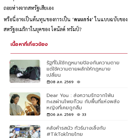
ถอยห่างจากสหรัฐเสียเอง
หรือนี่อาจเป็นต้นทุนของการเป็น ‘
คนแกร่ง
’ ในแบบฉบับของ
สหรัฐอเมริกาในยุคของ โดนัลด์ ทรัมป์?
เนื้อหาที่เกี่ยวข้อง
รัฐที่ไม่ใช้กฎหมายป้องกันความตาย
แต่ใช้ความตายผลักให้กฎหมาย
เปลี่ยน
08 ส.ค. 2569
Dear You : ส่งความรักจากโพ้น
ทะเลผ่านโพยก๊วน กับพื้นที่แห่งพลัง
หญิงที่เคยถูกลืม
06 ส.ค. 2569
33
คลังคำรสนัว ทัวร์นางเลิ้งกับ
#TikTokไทยไทย