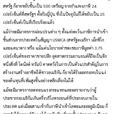
สหรัฐ ก็อาจขยับขึ้นเป็น 500 เหรียญ จากกำแพงภาษี 24
เปอร์เซ็นต์ที่สหรัฐฯ ตั้งกับญี่ปุ่น ซึ่งในปัจจุบันก็ได้ขยับเป็น 25
เปอร์เซ็นต์เป็นที่เรียบร้อยแล้ว
แม้ว่าจะมีมาตรการผ่อนปรนต่าง ๆ ตั้งแต่งดเว้นภาษีการนำเข้า
ชิ้นส่วนจากประเทศในสัญญา USMCA (สหรัฐอเมริกา เม็กซิโก
และแคนาดา) หรือ แม้แต่นโยบายค่าชดเชยภาษีมูลค่า 3.75
เปอร์เซ็นต์ของราคาขายปลีก อุตสาหกรรมยานยนต์ก็ถือเป็นอีก
หนึ่งสิ่งที่ โดนัลด์ ทรัมป์ คาดหวังในการเป็นตัวแปรสำคัญในการ
สร้างงานสร้างอาชีพให้ชาวอเมริกัน ก็อาจได้รับผลกระทบในแง่
ของต้นทุนที่เพิ่มสูงขึ้นอย่างหลีกเลี่ยงไม่ได้
แม้จะมีมาตรการลดทอนแรงกระแทกและผลรายงานว่าผู้
ประชากรอเมริกันเกินครึ่งบริโภครถยนต์ที่ประกอบภายใน
ประเทศ แต่เมื่อผสานเข้ากับภาษีนำเข้าโลหะและอะลูมิเนียม ก็