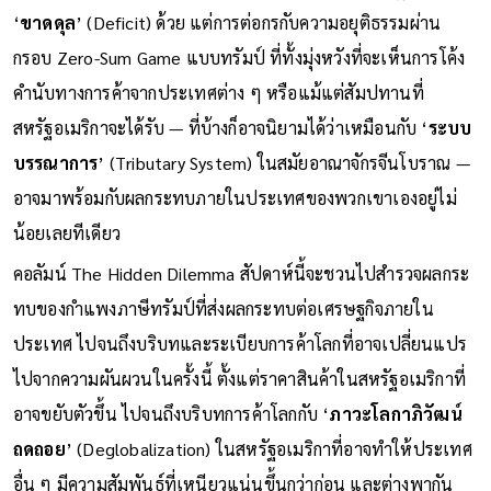
‘
ขาดดุล
’ (Deficit) ด้วย แต่การต่อกรกับความอยุติธรรมผ่าน
กรอบ Zero-Sum Game แบบทรัมป์ ที่ทั้งมุ่งหวังที่จะเห็นการโค้ง
คำนับทางการค้าจากประเทศต่าง ๆ หรือแม้แต่สัมปทานที่
สหรัฐอเมริกาจะได้รับ — ที่บ้างก็อาจนิยามได้ว่าเหมือนกับ ‘
ระบบ
บรรณาการ
’ (Tributary System) ในสมัยอาณาจักรจีนโบราณ —
อาจมาพร้อมกับผลกระทบภายในประเทศของพวกเขาเองอยู่ไม่
น้อยเลยทีเดียว
คอลัมน์ The Hidden Dilemma สัปดาห์นี้จะชวนไปสำรวจผลกระ
ทบของกำแพงภาษีทรัมป์ที่ส่งผลกระทบต่อเศรษฐกิจภายใน
ประเทศ ไปจนถึงบริบทและระเบียบการค้าโลกที่อาจเปลี่ยนแปร
ไปจากความผันผวนในครั้งนี้ ตั้งแต่ราคาสินค้าในสหรัฐอเมริกาที่
อาจขยับตัวขึ้น ไปจนถึงบริบทการค้าโลกกับ ‘
ภาวะโลกาภิวัฒน์
ถดถอย
’ (Deglobalization) ในสหรัฐอเมริกาที่อาจทำให้ประเทศ
อื่น ๆ มีความสัมพันธ์ที่เหนียวแน่นขึ้นกว่าก่อน และต่างพากัน