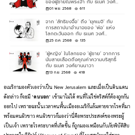
ของผู้ชายในพระเจ้า กับ ธเนศ วงศ์
ยานนาวา
01 พ.ย. 2568
611
จาก ‘ลัทธิขงจื๊อ’ ถึง ‘ยุคเมจิ’ กับ
การสถาปนาอำนาจของ ‘พ่อ’ แห่ง
โลกตะวันออก กับ ธเนศ วงศ์
ยานนาวา
25 ต.ค. 2568
135
‘ผู้หญิง’ ในโลกของ ‘ผู้ชาย’ จากการ
นับสายเลือดถึงคุณค่าความบริสุทธิ์
กับ ธเนศ วงศ์ยานนาวา
13 ก.ย. 2568
418
อเมริกามองตัวเองว่าเป็น New Jerusalem และเมื่อเป็นดินแดน
ดังกล่าว ก็จะมี ‘
คนนอก
’ เข้ามาไม่ได้ คนที่ไม่ใช่คริสต์ก็ต้องถูกกัน
ออกไป เพราะฉะนั้นเวลาคนพื้นเมืองอเมริกันล้มตายจากโรคที่มา
พร้อมคนผิวขาว คนผิวขาวก็มองว่านี่คือพระประสงค์ของพระผู้
เป็นเจ้า เพราะโรคระบาดที่เกิดขึ้น ก็ถูกมองเหมือนกับภัยพิบัติสิบ