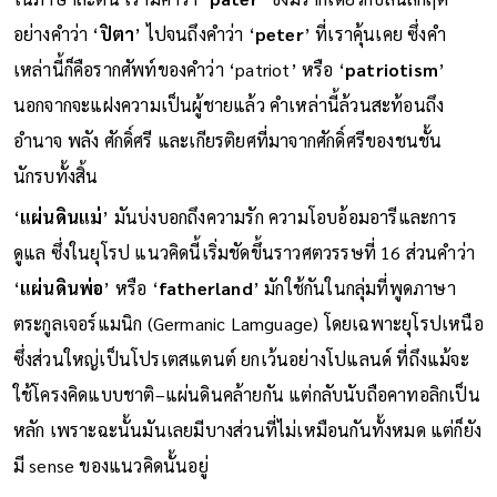
อย่างคำว่า ‘
ปิตา
’ ไปจนถึงคำว่า ‘
peter
’ ที่เราคุ้นเคย ซึ่งคำ
เหล่านี้ก็คือรากศัพท์ของคำว่า ‘patriot’ หรือ ‘
patriotism
’
นอกจากจะแฝงความเป็นผู้ชายแล้ว คำเหล่านี้ล้วนสะท้อนถึง
อำนาจ พลัง ศักดิ์ศรี และเกียรติยศที่มาจากศักดิ์ศรีของชนชั้น
นักรบทั้งสิ้น
‘
แผ่นดินแม่
’ มันบ่งบอกถึงความรัก ความโอบอ้อมอารีและการ
ดูแล ซึ่งในยุโรป แนวคิดนี้เริ่มชัดขึ้นราวศตวรรษที่ 16 ส่วนคำว่า
‘
แผ่นดินพ่อ
’ หรือ ‘
fatherland
’ มักใช้กันในกลุ่มที่พูดภาษา
ตระกูลเจอร์แมนิก (Germanic Lamguage) โดยเฉพาะยุโรปเหนือ
ซึ่งส่วนใหญ่เป็นโปรเตสแตนต์ ยกเว้นอย่างโปแลนด์ ที่ถึงแม้จะ
ใช้โครงคิดแบบชาติ–แผ่นดินคล้ายกัน แต่กลับนับถือคาทอลิกเป็น
หลัก เพราะฉะนั้นมันเลยมีบางส่วนที่ไม่เหมือนกันทั้งหมด แต่ก็ยัง
มี sense ของแนวคิดนั้นอยู่