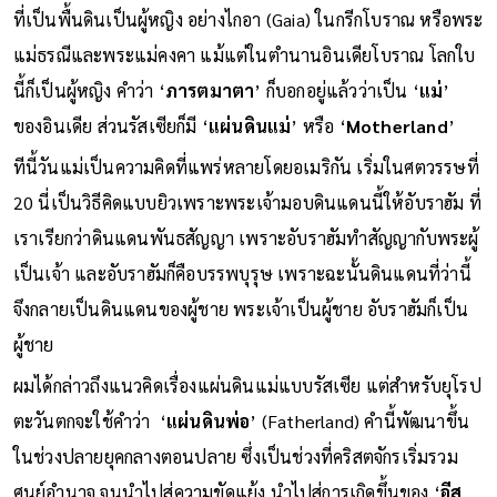
ที่เป็นพื้นดินเป็นผู้หญิง อย่างไกอา (Gaia) ในกรีกโบราณ หรือพระ
แม่ธรณีและพระแม่คงคา แม้แต่ในตำนานอินเดียโบราณ โลกใบ
นี้ก็เป็นผู้หญิง คำว่า ‘
ภารตมาตา
’ ก็บอกอยู่แล้วว่าเป็น ‘
แม่
’
ของอินเดีย ส่วนรัสเซียก็มี ‘
แผ่นดินแม่
’ หรือ ‘
Motherland
’
ทีนี้วันแม่เป็นความคิดที่แพร่หลายโดยอเมริกัน เริ่มในศตวรรษที่
20 นี่เป็นวิธีคิดแบบยิวเพราะพระเจ้ามอบดินแดนนี้ให้อับราฮัม ที่
เราเรียกว่าดินแดนพันธสัญญา เพราะอับราฮัมทำสัญญากับพระผู้
เป็นเจ้า และอับราฮัมก็คือบรรพบุรุษ เพราะฉะนั้นดินแดนที่ว่านี้
จึงกลายเป็นดินแดนของผู้ชาย พระเจ้าเป็นผู้ชาย อับราฮัมก็เป็น
ผู้ชาย
ผมได้กล่าวถึงแนวคิดเรื่องแผ่นดินแม่แบบรัสเซีย แต่สำหรับยุโรป
ตะวันตกจะใช้คำว่า ‘
แผ่นดินพ่อ
’ (Fatherland) คำนี้พัฒนาขึ้น
ในช่วงปลายยุคกลางตอนปลาย ซึ่งเป็นช่วงที่คริสตจักรเริ่มรวม
ศูนย์อำนาจ จนนำไปสู่ความขัดแย้ง นำไปสู่การเกิดขึ้นของ ‘
อีส