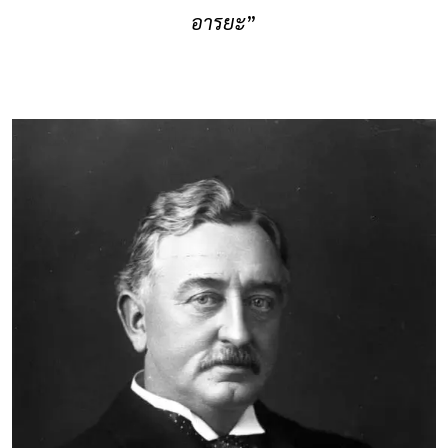
อารยะ
”