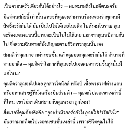
เป็นครอบครัวเดียวกันได้อย่างไร — ผมหมายถึงในอดีตนะครับ
มีแต่คนสมัยนี้เท่านั้นแหละที่คุณจะสามารถร้องเพลงว่าทุกคนมี
สิทธิ์จะรักกันได้ มันเป็นไปไม่ได้เลยในอดีต ในสังคมโบราณ คุณ
จะร้องเพลงแบบนี้แทบจะเป็นไปไม่ได้เลย นอกจากคุณหนีตามกัน
ไป ซึ่งความฉิบหายก็บังเอิญจะตามชีวิตพวกคุณนั่นเอง
สมมติว่าคุณมาจากต่างชนชั้น แล้วคุณบอกคุณจะรักกันได้ คำถามที่
ตามมาคือ — คุณคิดว่าโอกาสที่คุณจะไปเจอคนจากชนชั้นสูงนั้นมี
แค่ไหน?
คุณคิดว่าคุณจะไปเจอ ลูกสาวโดนัลด์ ทรัมป์ เชื้อพระวงศ์ต่างแดน
หรือมหาเศรษฐีที่นั่งเครื่องบินส่วนตัว — คุณจะไปเจอเขาเหล่านี้
ที่ไหน เขาไม่มาเดินสยามกับคุณหรอก ถูกไหม?
สิ่งแรกที่คุณต้องคิดคือ “
กูจะไปนิวยอร์กยังไง กูจะไปปารีสยังไง
”
มันยากมากที่จะไปเจอคนชนชั้นเหล่านี้ เพราะชีวิตคุณไม่ได้