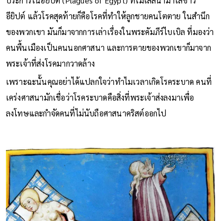
ประการในอียิปต์ (Plagues of Egypt) ที่โมเสสนำมาใส่ชาว
อียิปต์ แล้วโรคสุดท้ายก็คือโรคที่ทำให้ลูกชายคนโตตาย ในสำนึก
ของพวกเขา มันก็มาจากการเล่าเรื่องในพระคัมภีร์ไบเบิล ที่มองว่า
คนพื้นเมืองเป็นคนนอกศาสนา และการตายของพวกเขาก็มาจาก
พระเจ้าที่ส่งโรคมากวาดล้าง
เพราะฉะนั้นคุณอย่าได้แปลกใจว่าทำไมเวลาเกิดโรคระบาด คนที่
เคร่งศาสนามักเชื่อว่าโรคระบาดคือสิ่งที่พระเจ้าส่งลงมาเพื่อ
ลงโทษและกำจัดคนที่ไม่นับถือศาสนาคริสต์ออกไป