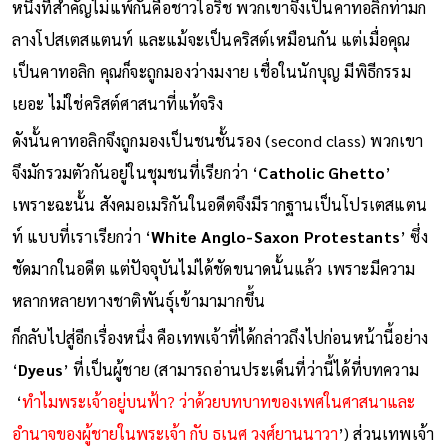
หนึ่งที่สำคัญไม่แพ้กันคือชาวไอริช พวกเขาจึงเป็นคาทอลิกท่ามก
ลางโปสเตสแตนท์ และแม้จะเป็นคริสต์เหมือนกัน แต่เมื่อคุณ
เป็นคาทอลิก คุณก็จะถูกมองว่างมงาย เชื่อในนักบุญ มีพิธีกรรม
เยอะ ไม่ใช่คริสต์ศาสนาที่แท้จริง
ดังนั้นคาทอลิกจึงถูกมองเป็นชนชั้นรอง (second class) พวกเขา
จึงมักรวมตัวกันอยู่ในชุมชนที่เรียกว่า ‘
Catholic Ghetto
’
เพราะฉะนั้น สังคมอเมริกันในอดีตจึงมีรากฐานเป็นโปรเตสแตน
ท์ แบบที่เราเรียกว่า ‘
White Anglo-Saxon Protestants
’ ซึ่ง
ชัดมากในอดีต แต่ปัจจุบันไม่ได้ชัดขนาดนั้นแล้ว เพราะมีความ
หลากหลายทางชาติพันธุ์เข้ามามากขึ้น
ก็กลับไปสู่อีกเรื่องหนึ่ง คือเทพเจ้าที่ได้กล่าวถึงไปก่อนหน้านี้อย่าง
‘
Dyeus
’ ที่เป็นผู้ชาย (สามารถอ่านประเด็นที่ว่านี้ได้ที่บทความ
‘
ทำไมพระเจ้าอยู่บนฟ้า? ว่าด้วยบทบาทของเพศในศาสนาและ
อำนาจของผู้ชายในพระเจ้า กับ ธเนศ วงศ์ยานนาวา
’) ส่วนเทพเจ้า