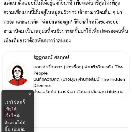
แต่แนวคิดแบบนี้ไม่ได้อยู่แค่กับนาซี เพียงแต่นาซีสุดโต่งที่สุด
ความเชื่อแบบนี้มันอยู่ในหมู่คนผิวขาว เจ้าอาณานิคมอื่น ๆ มา
ตลอด และแนวคิด ‘
พ่อปกครองลูก
’ ก็คือกลไกหนึ่งของระบบ
อาณานิคม เป็นเหตุผลที่คนผิวขาวยกขึ้นมาใช้เพื่อปกครองคนพื้น
เมืองที่มองว่าด้อยพัฒนากว่าตนเอง
รัฐฐกรณ์ ศิริฤกษ์
บอกเล่าเรื่องราว (บางเรื่อง) ผ่านตัวอักษรกับ The
People
บันทึกความคิด (บางมุม) ผ่านคอลัมน์ The Hidden
Dilemma
สั่งอเมริกาโน่ (บางร้าน) ต้องอย่าลืมบอกว่าไม่หวาน
×
เราใช้คุกกี้
เพื่อให้
เว็บไซต์
ทำงานได้ดี
ขึ้น
เพิ่มเติม