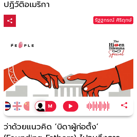
ปฏิวัติอเมริกา
รัฐฐกรณ์ ศิริฤกษ์
ว่าด้วยแนวคิด ‘บิดาผู้ก่อตั้ง’