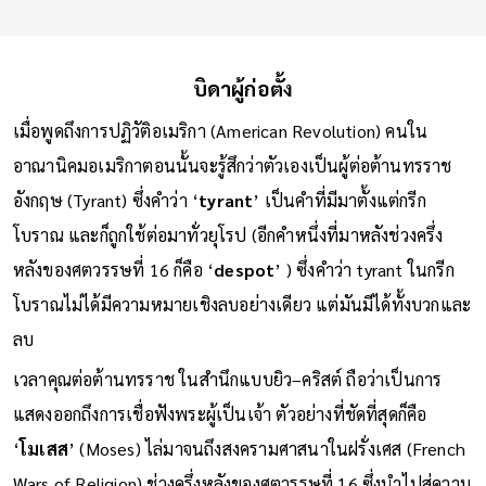
บิดาผู้ก่อตั้ง
เมื่อพูดถึงการปฏิวัติอเมริกา (American Revolution) คนใน
อาณานิคมอเมริกาตอนนั้นจะรู้สึกว่าตัวเองเป็นผู้ต่อต้านทรราช
อังกฤษ (Tyrant) ซึ่งคำว่า ‘
tyrant
’ เป็นคำที่มีมาตั้งแต่กรีก
โบราณ และก็ถูกใช้ต่อมาทั่วยุโรป (อีกคำหนึ่งที่มาหลังช่วงครึ่ง
หลังของศตวรรษที่ 16 ก็คือ ‘
despot
’ ) ซึ่งคำว่า tyrant ในกรีก
โบราณไม่ได้มีความหมายเชิงลบอย่างเดียว แต่มันมีได้ทั้งบวกและ
ลบ
เวลาคุณต่อต้านทรราช ในสำนึกแบบยิว–คริสต์ ถือว่าเป็นการ
แสดงออกถึงการเชื่อฟังพระผู้เป็นเจ้า ตัวอย่างที่ชัดที่สุดก็คือ
‘
โมเสส
’ (Moses) ไล่มาจนถึงสงครามศาสนาในฝรั่งเศส (French
Wars of Religion) ช่วงครึ่งหลังของศตวรรษที่ 16 ซึ่งนำไปสู่ความ