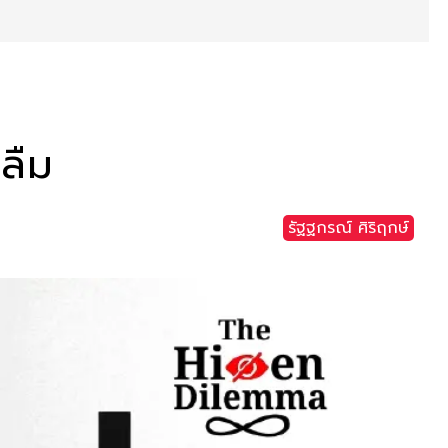
กลืม
รัฐฐกรณ์ ศิริฤกษ์