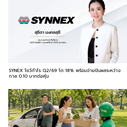
SYNEX โชว์กำไร Q2/69 โต 18% พร้อมจ่ายปันผลระหว่าง
กาล 0.10 บาทต่อหุ้น