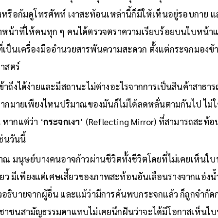
งหรือก้มดูโทรศัพท์ เงาสะท้อนเหล่านี้ก็มีให้เห็นอยู่รอบกาย 
ยงทำหน้าที่ให้คนทุก ๆ คนได้ตรวจตราความเรียบร้อยบนใบห
ี่เป็นเครื่องมืออำนวยสารพันความสะดวก ตั้งแต่กระจกมองข
าสตร์
เข้าถึงได้ง่ายและมีสถานะไม่ต่างอะไรจากการเป็นสินค้าสาธารณ
มากมายเพียงไหนปริมาณของมันก็ไม่ได้ลดหลั่นตามกันไป ไม่ใช
หากแต่ว่า ‘
กระจกเงา
’ (Reflecting Mirror) ที่สามารถสะท้
ช่นวันนี้
ณ มนุษย์บางคนอาจก้าวผ่านชีวิตทั้งชีวิตโดยที่ไม่เคยเห็น
เดียว มีเพียงแต่เศษเสี้ยวของภาพสะท้อนอันเลือนรางจากแอ่งน้
ธิบายจากผู้อื่น และแม้ว่ามีการค้นพบกระจกแล้ว ก็ถูกจำกัดก
ระชาชนสามัญธรรมดาแทบไม่เคยนึกฝันว่าจะได้มีโอกาสเห็นใบ