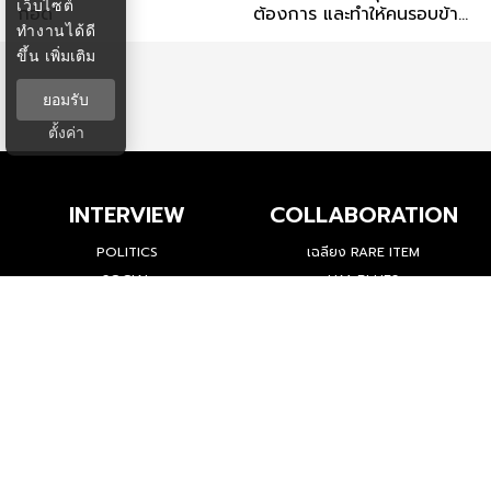
เว็บไซต์
กอด’
ต้องการ และทำให้คนรอบข้าง
ทำงานได้ดี
สบายใจ
ขึ้น
เพิ่มเติม
ยอมรับ
ตั้งค่า
INTERVIEW
COLLABORATION
POLITICS
เฉลียง RARE ITEM
SOCIAL
H.M. BLUES
BUSINESS
WATCH
ENVIRONMENT
CULTURE
DEEP PEOPLE
LIFESTYLE
INSPIRING STORY
HISTORY
SPOTLIGHT
SPORTS
LOOK UP