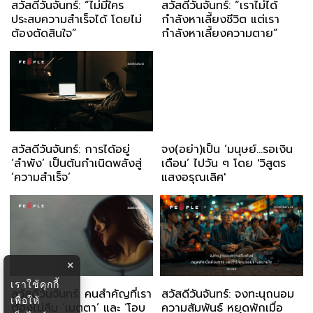
สวัสดีวันจันทร์: “ไม่มีใคร
สวัสดีวันจันทร์: “เราไม่ได้
ประสบความสำเร็จได้ โดยไม่
กำลังหาเลี้ยงชีวิต แต่เรา
ต้องตัดสินใจ”
กำลังหาเลี้ยงความตาย”
สวัสดีวันจันทร์: การได้อยู่
จง(อย่า)เป็น ‘มนุษย์...รอเงิน
‘ลำพัง’ เป็นต้นกำเนิดพลังสู่
เดือน’ ไปวัน ๆ โดย 'วิสูตร
‘ความสำเร็จ’
แสงอรุณเลิศ'
×
เราใช้คุกกี้
สวัสดีวันจันทร์: คนสำคัญที่เรา
สวัสดีวันจันทร์: จงทะนุถนอม
เพื่อให้
ต้องไม่ลืม ‘เมตตา’ และ ‘โอบ
ความสัมพันธ์ หยุดพักเมื่อ