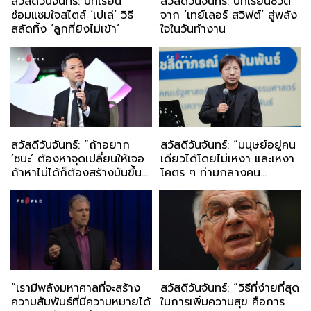
สวัสดีวันจันทร์: บทเรียน
สวัสดีวันจันทร์: บทเรียนชีวิต
ซ่อมแซมใจสไตล์ ‘เปเล่’ วิธี
จาก ‘เทย์เลอร์ สวิฟต์’ สู่พลัง
สลัดทิ้ง ‘ลูกที่ยิงไม่เข้า’
ใจในวันทำงาน
สวัสดีวันจันทร์: “ถ้าอยาก
สวัสดีวันจันทร์: “มนุษย์อยู่คน
‘ชนะ’ ต้องหาจุดเปลี่ยนให้เจอ
เดียวได้โดยไม่เหงา และเหงา
ถ้าหาไม่ได้ก็ต้องสร้างมันขึ้น
โคตร ๆ ท่ามกลางคน
มา”
มากมายได้”
“เรามีพลังมหาศาลที่จะสร้าง
สวัสดีวันจันทร์: “วิธีที่ง่ายที่สุด
ความสัมพันธ์ที่มีความหมายได้
ในการเพิ่มความสุข คือการ