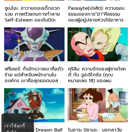
ซูเนโอะ: ฮาวายของเด็กอวด
Parasyte(ปรสิต): ความชอบ
รวย ภาพตัวแทนการทำลาย
ธรรมของการ"ฆ่า"ศีลธรรม
Self-Esteem ของโนบิตะ
ของผู้อยู่ปลายห่วงโซ่อาหาร
ฟรีเซอร์: ทั้งจักรวาลเขาคือตัว
คุริลิน: ความรักของผู้ชายโชค
ร้าย แต่สำหรับพนักงานใน
ดี กับ จูฮะจิโกซัง (คุณ
องค์กร เขาคือสุดยอดบอส
หมายเลข 18) ของผม
×
เราใช้คุกกี้
ผู้เฒ่าเต่า แห่ง Dragon Ball
โนฮาระ มิซาเอะ : บอกลาวัย