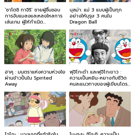
‘ซาโตชิ ทาจิริ’ ชายผู้ชื่นชอบ
บุลม่า: แม่ 3 แบบผู้เป็นทุก
การจับแมลงและหลงใหลการ
อย่างให้บุรุษ 3 คนใน
เล่นเกม ผู้ให้กำเนิด
Dragon Ball
Pokémon
ฮาคุ : มนตราแห่งความห่วงใย
ฟุจิโกะดำ และฟุจิโกะขาว :
ผ่านข้าวปั้นใน Spirited
ความเป็นหยิน-หยางกับชีวิต
Away
คนละแนวทางของผู้เขียนโดรา
เอมอน
ไจโกะ : นางเอกที่แท้จริงใน
โนะฮะระ ฮิโระชิ: ความเป็น