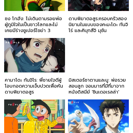
ซง โกฮัง: ไม่เดินตามรอยพ่อ
ดาบพิฆาตอสูร:ครอบครัวสอง
ผู้ภูมิใจในเป็นชาวโลกและไม่
นิยามในแบบของคะมะโดะ ทันจิ
เคยมีร่างซูเปอร์ไซย่า 3
โร่ และคิบุทสึจิ มุซัน
คามาโดะ ทันจิโร: พี่ชายใจดีผู้
มิสเตอร์ซาตานและบู: พ่อรวย
โอบกอดความเจ็บปวดเพื่อหัน
สอนลูก จอมมารที่มีที่มาจาก
ดาบพิฆาตอสูร
หนังดิสนีย์ 'ซินเดอเรลล่า'