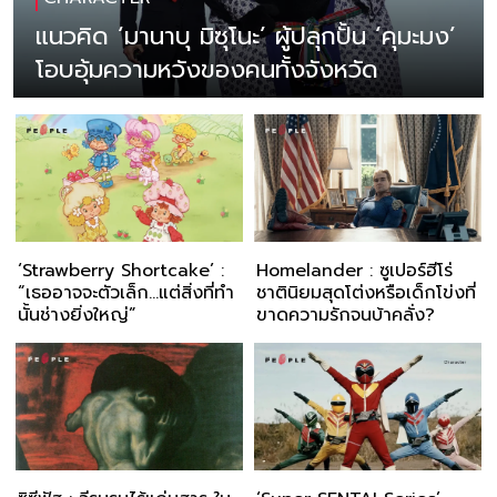
แนวคิด ‘มานาบุ มิซุโนะ’ ผู้ปลุกปั้น ‘คุมะมง’
โอบอุ้มความหวังของคนทั้งจังหวัด
‘Strawberry Shortcake’ :
Homelander : ซูเปอร์ฮีโร่
“เธออาจจะตัวเล็ก...แต่สิ่งที่ทำ
ชาตินิยมสุดโต่งหรือเด็กโข่งที่
นั้นช่างยิ่งใหญ่”
ขาดความรักจนบ้าคลั่ง?