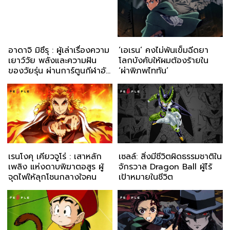
อาดาจิ มิซึรุ : ผู้เล่าเรื่องความ
‘เอเรน’ คงไม่พ้นเข็มฉีดยา
เยาว์วัย พลังและความฝัน
โลกบังคับให้ผมต้องร้ายใน
ของวัยรุ่น ผ่านการ์ตูนกีฬาอัน
‘ผ่าพิภพไททัน’
อบอุ่น
เรนโงคุ เคียวจูโร่ : เสาหลัก
เซลล์: สิ่งมีชีวิตผิดธรรมชาติใน
เพลิง แห่งดาบพิฆาตอสูร ผู้
จักรวาล Dragon Ball ผู้ไร้
จุดไฟให้ลุกโชนกลางใจคน
เป้าหมายในชีวิต