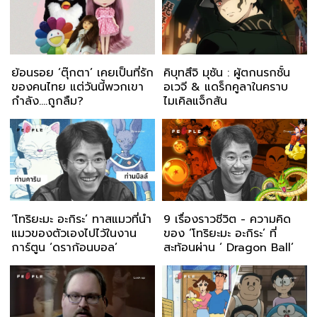
ย้อนรอย ‘ตุ๊กตา’ เคยเป็นที่รัก
คิบุทสึจิ มุซัน : ผู้ตกนรกชั้น
ของคนไทย แต่วันนี้พวกเขา
อเวจี & แดร็กคูลาในคราบ
กำลัง....ถูกลืม?
ไมเคิลแจ็กสัน
‘โทริยะมะ อะกิระ’ ทาสแมวที่นำ
9 เรื่องราวชีวิต - ความคิด
แมวของตัวเองไปไว้ในงาน
ของ ‘โทริยะมะ อะกิระ’ ที่
การ์ตูน ‘ดราก้อนบอล’
สะท้อนผ่าน ‘ Dragon Ball’