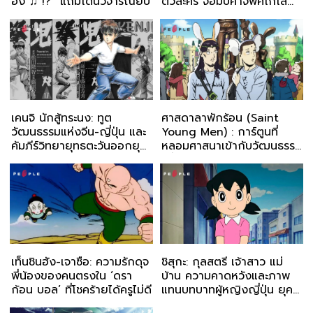
อั่ง ♫ !?” แถมโดนวิจารณ์ยับ
ตัวละคร จอมปีศาจพิคโกโล่
และ พระเจ้า
เคนจิ นักสู้ทระนง: ทูต
ศาสดาลาพักร้อน (Saint
วัฒนธรรมแห่งจีน-ญี่ปุ่น และ
Young Men) : การ์ตูนที่
คัมภีร์วิทยายุทธตะวันออกยุค
หลอมศาสนาเข้ากับวัฒนธรรม
ใหม่
ญี่ปุ่นได้อย่างลงตัว
เท็นชินฮัง-เจาซือ: ความรักดุจ
ชิสุกะ: กุลสตรี เจ้าสาว แม่
พี่น้องของคนตรงใน ‘ดรา
บ้าน ความคาดหวังและภาพ
ก้อน บอล’ ที่โชคร้ายได้ครูไม่ดี
แทนบทบาทผู้หญิงญี่ปุ่น ยุค
โชวะ