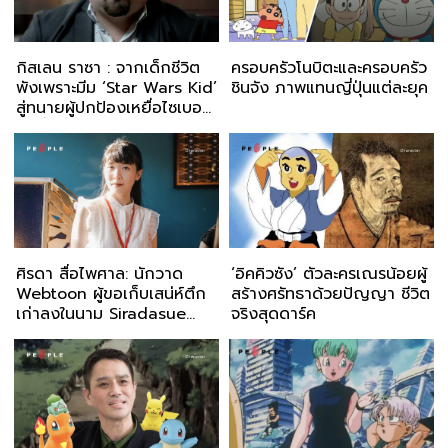
กิสเลน ราซา : จากเด็กชีวิต
ครอบครัวโนบิตะและครอบครัว
พังเพราะมีม ‘Star Wars Kid’
ชินจัง ภาพแทนญี่ปุ่นแต่ละยุค
สู่ทนายผู้ปกป้องเหยื่อไซเบอร์
บูลลี่
ศิรดา สื่อไพศาล: นักวาด
‘อิคคิวซัง’ ตัวละครเณรน้อยผู้
Webtoon ผู้ขอเก็บเสน่ห์ตึก
สร้างศรัทธาด้วยปัญญา ชีวิต
เก่าลงในนาม Siradasue
จริงสุดดาร์ค
ก่อนโลกทุนนิยมจะพรากทุก
อย่างไป