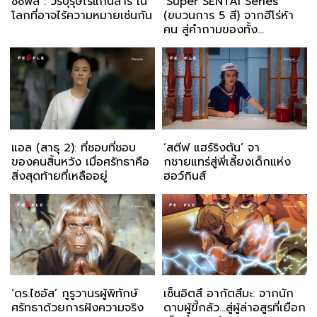
ซิซีฟัส : วีรบุรุษไร้แก่นสาร ใน
‘Super SENTAI Series’
โลกที่อาจไร้ความหมายเช่นกัน
(ขบวนการ 5 สี) จากฮีโร่ห้า
คน สู่คำถามของทั้ง
อุตสาหกรรม
แอล (สาธุ 2): ที่ชอบที่ชอบ
‘สตีฟ แฮร์ริงตัน’ จา
ของคนสิ้นหวัง เมื่อศรัทธาคือ
กชายแทร่สู่พี่เลี้ยงเด็กแห่ง
สิ่งสุดท้ายที่เหลืออยู่
ฮอว์กินส์
‘ดร.ไซอัส’ กูรูวานรผู้พิทักษ์
เซ็นอิตสึ อากัตสึมะ: จากนัก
ศรัทธาด้วยการฝังความจริง
ดาบผู้ขี้กลัว…สู่ผู้ล่าอสูรที่เยือก