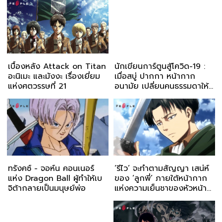
เบื้องหลัง Attack on Titan
นักเขียนการ์ตูนสู้โควิด-19 :
อะนิเมะ และมังงะ เรื่องเยี่ยม
เมื่อสบู่ ปากกา หน้ากาก
แห่งศตวรรษที่ 21
อนามัย เปลี่ยนคนธรรมดาให้
กลายเป็นฮีโร่
ทรังคซ์ - จอห์น คอนเนอร์
‘รีไว’ จะทำตามสัญญา เสน่ห์
แห่ง Dragon Ball ผู้ทำให้เบ
ของ ‘ลูกพี่’ ภายใต้หน้ากาก
จิต้ากลายเป็นมนุษย์พ่อ
แห่งความเย็นชาของหัวหน้า
ทหารทีมสำรวจ