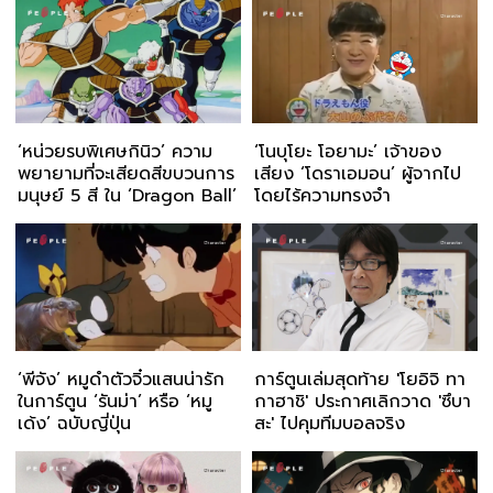
‘หน่วยรบพิเศษกินิว’ ความ
‘โนบุโยะ โอยามะ’ เจ้าของ
พยายามที่จะเสียดสีขบวนการ
เสียง ‘โดราเอมอน’ ผู้จากไป
มนุษย์ 5 สี ใน ‘Dragon Ball’
โดยไร้ความทรงจำ
‘พีจัง’ หมูดำตัวจิ๋วแสนน่ารัก
การ์ตูนเล่มสุดท้าย 'โยอิจิ ทา
ในการ์ตูน ‘รันม่า’ หรือ ‘หมู
กาฮาชิ' ประกาศเลิกวาด 'ซึบา
เด้ง’ ฉบับญี่ปุ่น
สะ' ไปคุมทีมบอลจริง