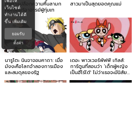
เพื่อให้
กะเทาะเปลือกความหื่นลามก
สาวมาเป็นสุดยอดคุณแม่
เว็บไซต์
คือเนื้อแท้อาจารย์ผู้ทุ่มเท
ทำงานได้ดี
ขึ้น
เพิ่มเติม
ยอมรับ
ตั้งค่า
นารูโตะ นินจาจอมคาถา: เมื่อ
เดอะ พาวเวอร์พัฟฟ์ เกิลส์:
มังงะคือโลกจำลองการเมือง
การ์ตูนที่สอนว่า ‘เด็กผู้หญิง
และสมดุลของรัฐ
เป็นฮีโร่ได้' ไม่ว่าเธอจะมีนิสัย
แบบไหนก็ตาม
เคอเรจ: เจ้าตูบจอมขลาด หรือ
สามเหมียวยอดนินจา: การ์ตูน
หมาน้อยผู้กล้าหาญ? เมื่อ
ที่ทำให้ “ด่วนจี๋ไปรษณีย์จ๋า”
การ์ตูนตลกร้ายมีเป้าหมายให้
กลายเป็นประโยคยอดฮิต