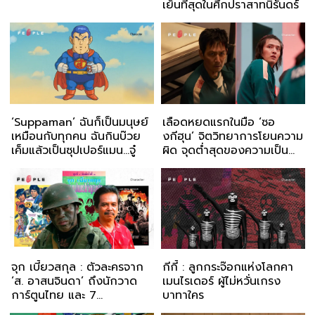
เย็นที่สุดในศึกปราสาทนิรันดร์
‘Suppaman’ ฉันก็เป็นมนุษย์
เลือดหยดแรกในมือ ‘ซอ
เหมือนกับทุกคน ฉันกินบ๊วย
งกีฮุน’ จิตวิทยาการโยนความ
เค็มแล้วเป็นซุปเปอร์แมน...จู๋
ผิด จุดต่ำสุดของความเป็น
มนุษย์
จุก เบี้ยวสกุล : ตัวละครจาก
กีกี้ : ลูกกระจ๊อกแห่งโลกคา
‘ส. อาสนจินดา’ ถึงนักวาด
เมนไรเดอร์ ผู้ไม่หวั่นเกรง
การ์ตูนไทย และ 7
บาทาใคร
ประจัญบาน