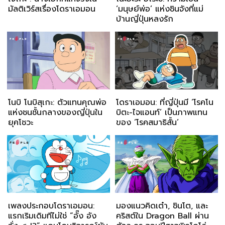
มัลติเวิร์สเรื่องโดราเอมอน
‘มนุษย์พ่อ’ แห่งชินจังที่แม่
บ้านญี่ปุ่นหลงรัก
โนบิ โนบิสุเกะ: ตัวแทนคุณพ่อ
โดราเอมอน: ที่ญี่ปุ่นมี ‘โรคโน
แห่งชนชั้นกลางของญี่ปุ่นใน
บิตะ-ไจแอนท์’ เป็นภาพแทน
ยุคโชวะ
ของ ‘โรคสมาธิสั้น’
เพลงประกอบโดราเอมอน:
มองแนวคิดเต๋า, ชินโต, และ
แรกเริมเดิมทีไม่ใช่ “อั๊ง อัง
คริสต์ใน Dragon Ball ผ่าน