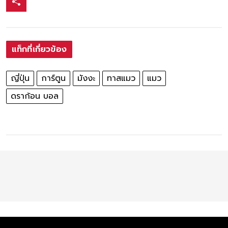
แท็กที่เกี่ยวข้อง
ญี่ปุ่น
การ์ตูน
มังงะ
ทาสแมว
แมว
ดราก้อน บอล