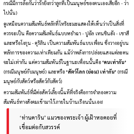
กรณีมีการล้อกันว่ารักยิ่งกว่าลูกที่เป็นมนุษย์ของตนเองเสียอีก - ว่า
ไปนั่น)
ดูเหมือนความสัมพันธ์หลักที่โทริยะมะแสดงให้เห็นว่าเป็นสิ่งที่
ควรจะเป็น คือความสัมพันธ์แบบหยำฉา - ปูอัล เทนชินฮัง - เชาสึ
และหรือโงกุน - คุริลิน เป็นความสัมพันธ์แบบเพื่อน ซึ่งวางอยู่บน
หลักการของความเท่าเทียมกัน แม้ว่าพลังการปล่อยแสงแต่ละคน
จะไม่เท่ากัน แต่ความสัมพันธ์ในฐานะเพื่อนนั้นคือ
‘คนเท่ากัน’
(กรณีมนุษย์กับมนุษย์) และหรือ
‘สัตว์โลก (ย่อม) เท่ากัน’
(กรณี
มนุษย์กับสัตว์หรือสัตว์กับสัตว์)
ความสัมพันธ์ที่มีต่อสัตว์เลี้ยงนี้แท้ที่จริงคือการจำลองความ
สัมพันธ์ทางสังคมเข้ามาไว้ภายในบ้านเรือนนั่นเอง!
‘ท่านคาริน’ แมวของพระเจ้า ผู้เฝ้าหอคอยที่
เชื่อมต่อกับสวรรค์