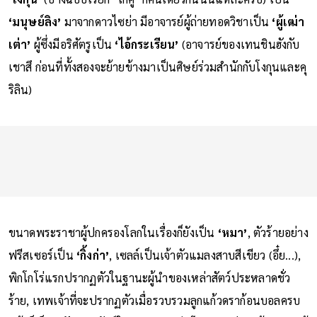
‘มนุษย์ลิง’
มาจากดาวไซย่า มีอาจารย์ผู้ถ่ายทอดวิชาเป็น
‘ผู้เฒ่า
เต่า’
ผู้ซึ่งมีอริศัตรูเป็น
‘ไอ้กระเรียน’
(อาจารย์ของเทนชินฮังกับ
เชาสึ ก่อนที่ทั้งสองจะย้ายข้างมาเป็นศิษย์ร่วมสำนักกับโงกุนและคุ
ริลิน)
ขนาดพระราชาผู้ปกครองโลกในเรื่องก็ยังเป็น
‘หมา’
, ตัวร้ายอย่าง
ฟรีสเซอร์เป็น
‘กิ้งก่า’
, เซลล์เป็นเจ้าตัวแมลงสาบสีเขียว (อึ๋ย...),
พิกโกโร่แรกปรากฏตัวในฐานะผู้นำของเหล่าสัตว์ประหลาดชั่ว
ร้าย, เทพเจ้าที่จะปรากฏตัวเมื่อรวบรวมลูกแก้วดราก้อนบอลครบ