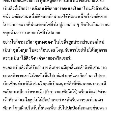
ที่จีนไม่เคลมหรือถ้าจะพูดให้ถูกคือทำไม่ได้ ก็น่าจะเพราะไซอิ๋ว
เป็นสิ่งที่เรียกว่า
‘คลังสมบัติสาธารณะของโลก’
ไปแล้วด้วยส่วน
หนึ่ง แต่อีกส่วนหนึ่งก็คือดราก้อนบอลได้พัฒนาเนื้อเรื่องคลี่คลาย
ไปกว่าภาคแรกที่นำมาจากไซอิ๋วไปสู่ภาคต่าง ๆ อีกเป็นอันมาก จน
หลุดพ้นจากกรอบของไซอิ๋วไปเยอะ
อย่างไรก็ตาม เมื่อ
‘ซุนหงอคง’
ในไซอิ๋ว ถูกนำมาถ่ายทอดใหม่
เป็น
‘ซุนโงกุน’
ในดราก้อนบอล โงกุนกับชาวไซย่าไม่ได้หลุดจาก
ความเป็น
‘ไอ้ลิงกัง’
(คำด่าของฟรีสเซอร์)
หงอคงเป็นลิงที่ได้รับอำนาจพิเศษจนมีฤทธิ์แก่กล้าถึงกับสามารถ
ยกพลลิงจากเขาโงโกะซันขึ้นไปถล่มสวรรค์และยึดอำนาจไปจาก
เง็กเซียนฮ่องเต้ได้ ส่วนโงกุนก็เป็นมนุษย์ลิงที่พัฒนาตนเองจนมี
พลังจนเหนือกว่าพระเจ้า (อีกร่างของพิกโกโร่) หรือแม้แต่ ‘ท่าน
เจ้าพิภพ’ แต่โงกุนไม่ได้ยึดอำนาจสวรรค์หรือดาวของท่านเจ้า
พิภพ โงกุนฝึกปรือกับทั้งสองเพื่อกลับไปปกป้องโลกและช่วยพวก