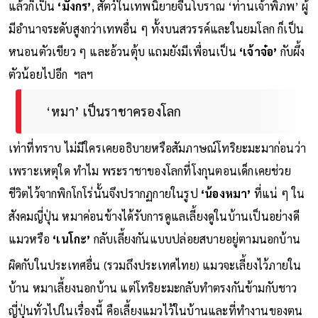
แล้วก็เป็น
‘มังกร’
, สัตว์ในเทพนิยายจีนโบราณ ‘ท่านเจ้าพิภพ’ ผู้
มีอำนาจระดับสูงกว่าเทพอื่น ๆ ทั้งบนสวรรค์และในยมโลก ก็เป็น
หนอนตัวเขียว ๆ และอ้วนตุ้บ แถมยังมีเพื่อนเป็น
‘เจ้าจ๋อ’
กับผึ้ง
ตัวน้อยไปอีก ฯลฯ
‘หมา’ เป็นราชาครองโลก
เท่าที่ทราบ ไม่มีใครเคยอธิบายหรือสัมภาษณ์โทริยะมะมาก่อนว่า
เพราะเหตุใด ทำไม พระราชาของโลกที่โงกุนตอนเด็กเคยช่วย
ชีวิตไว้จากพิกโกโร่นั้นจึงปรากฏกายในรูป
‘น้องหมา’
ที่แน่ ๆ ใน
สังคมญี่ปุ่น หมาค่อนข้างได้รับการดูแลเลี้ยงดูในบ้านเป็นอย่างดี
แมวหรือ
‘เนโกะ’
กลับเลี้ยงกันแบบปล่อยสบายอยู่ตามนอกบ้าน
ผิดกับในประเทศอื่น (รวมถึงประเทศไทย) แมวจะเลี้ยงไว้ภายใน
บ้าน หมาเลี้ยงนอกบ้าน แต่โทริยะมะกลับทำตรงกันข้ามกับชาว
ญี่ปุ่นทั่วไปในเรื่องนี้ คือเลี้ยงแมวไว้ในบ้านและที่ทำงานของตน