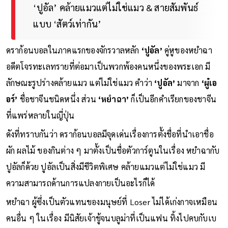
‘ปูอัล’ คล้ายแมวแต่ไม่ใช่แมว & สายสัมพันธ์
แบบ ‘สัตว์เท่ากัน’
ดราก้อนบอลในภาคแรกของจักรวาลหลัก
‘ปูอัล’
คู่หูของหยำฉา
อดีตโจรทะเลทรายที่ต่อมาเป็นพวกพ้องคนหนึ่งของพระเอก มี
ลักษณะรูปร่างคล้ายแมว แต่ไม่ใช่แมว คำว่า
‘ปูอัล’
มาจาก
‘ผู๋เอ
อร์’
ชื่อชาจีนชนิดหนึ่ง ส่วน
‘หยำฉา’
ก็เป็นอีกคำเรียกของชาจีน
ที่แพร่หลายในญี่ปุ่น
ดังที่ทราบกันว่า ดราก้อนบอลมีจุดเด่นเรื่องการตั้งชื่อที่นำเอาชื่อ
ผัก ผลไม้ ของกินต่าง ๆ มาตั้งเป็นชื่อตัวการ์ตูนในเรื่อง หยำฉากับ
ปูอัลก็ด้วย ปูอัลเป็นสิ่งมีชีวิตพิเศษ คล้ายแมวแต่ไม่ใช่แมว มี
ความสามารถด้านการแปลงกายเป็นอะไรก็ได้
หยำฉา ผู้ซึ่งเป็นตัวแทนของมนุษย์ที่ Loser ไม่ได้เก่งกาจเหมือน
คนอื่น ๆ ในเรื่อง มีนิสัยเจ้าชู้จนบลูม่าที่เป็นแฟน ทิ้งไปคบกับเบ