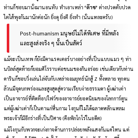
ท่านก็ชอบมานั่งมานอนทับ ทำเอาเหล่า
‘ต๊าช’
ต่างปวดตับปวด
ไตไส้พุงกันมานักต่อนัก ยิ่งดุ ยิ่งตี ยิ่งทำ (นั่นแหละครับ)
Post-humanism มนุษย์ไม่ได้พิเศษ ที่มีพลัง
และสูงส่งจริง ๆ นั้นเป็นสัตว์
แม้จะเป็นเทพ ก็ยังมีคาแรคเตอร์บางอย่างที่เป็นแบบแมว ๆ ท่า
นบิลล์สุดท้ายก็ยอมศิโรราบต่อขนมของกินอร่อย เช่นเดียวกับท่าน
คารินก็ชอบวิ่งเล่นไล่จับกับเหล่าจอมยุทธ์นักสู้ Z ทั้งหลาย ทุกคน
ล้วนมีจุดบกพร่องและสูงสุดสู่ความเรียบง่ายธรรมดา ผู้เฒ่าเต่า
เป็นอาจารย์ที่ติดท็อปไฟว์ของอาจารย์ยอดนิยมของโลกการ์ตูน
แต่ผู้เฒ่าเต่าก็เป็นตาแก่หื่นกาม โงกุนก็ไม่ได้ฉลาดหลักแหลม
พระเจ้าก็มีอีกร่างที่เป็นปีศาจ (คือพิกโกโร่ในอดีต)
แม้โงกุนกับพวกจะเก่งกาจด้านการปล่อยพลังแสงกันแค่ไหน แต่