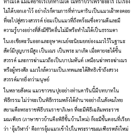
ทำไม่ได้ แม้แต่ยาจิโรเบ้ก็ทำไม่ได้ ไม่ทราบว่าเพราะอะไร ในเรื่อง
ไม่ได้บอกเอาไว้ อย่างไรก็ตามการที่ท่านคารินเป็นแมวเฝ้าหอคอย
ที่จะไปสู่สรวงสวรรค์ ย่อมเป็นแมวที่ถึงพร้อมซึ่งความดีและมี
ความรู้บางอย่างที่สิ่งมีชีวิตอื่นไม่มีหรือทำไม่ได้เป็นธรรมดา
ในเอเชียตะวันออกและอุษาคเนย์จะนิยมยกย่องแมวไว้ในฐานะ
สัตว์มีบุญบารมีสูง เป็นเณร เป็นพระ มาเกิด เมื่อตายจะได้ขึ้น
สวรรค์ และการฆ่าแมวถือเป็นบาปมหันต์ เหมือนฆ่าพระฆ่าเณร
หรือผู้ทรงศีล แมวใกล้ความเป็นเทพและได้สิทธิเข้าถึงสรวง
สวรรค์มากยิ่งกว่ามนุษย์
ในหลายสังคม แมวขาวขนปุยอย่างท่านคารินนี้มีบทบาทใน
พิธีกรรม ไม่ว่าจะเป็นพิธีกรรมหลังได้อำนาจอย่างในสังคมไทย
สยามคือพระราชพิธีบรมราชาภิเษก ที่จะมีพิธีเฉลิมพระราช
มณเฑียร (ภาษาชาวบ้านคือพิธีขึ้นบ้านใหม่) ก็จะมีขั้นตอนที่เรียก
ว่า ‘อุ้มวิฬาร์’ คือการอุ้มแมวเข้าไปในพระราชมณเฑียรหลังใหม่