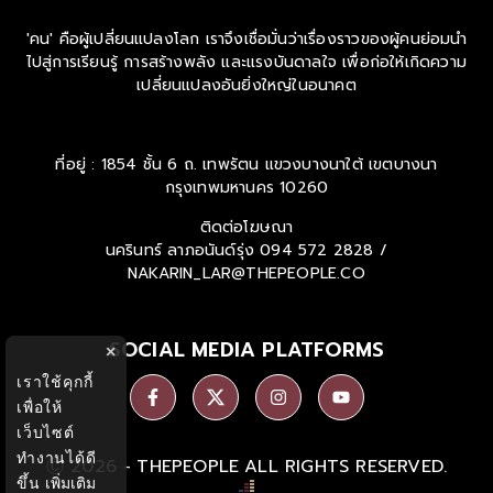
'คน' คือผู้เปลี่ยนแปลงโลก เราจึงเชื่อมั่นว่าเรื่องราวของผู้คนย่อมนำ
ไปสู่การเรียนรู้ การสร้างพลัง และแรงบันดาลใจ เพื่อก่อให้เกิดความ
เปลี่ยนแปลงอันยิ่งใหญ่ในอนาคต
ที่อยู่ : 1854 ชั้น 6 ถ. เทพรัตน แขวงบางนาใต้ เขตบางนา
กรุงเทพมหานคร 10260
ติดต่อโฆษณา
นครินทร์ ลาภอนันด์รุ่ง
094 572 2828 /
NAKARIN_LAR@THEPEOPLE.CO
SOCIAL MEDIA PLATFORMS
×
เราใช้คุกกี้
เพื่อให้
เว็บไซต์
ทำงานได้ดี
Ⓒ 2026 -
THEPEOPLE
ALL RIGHTS RESERVED.
ขึ้น
เพิ่มเติม