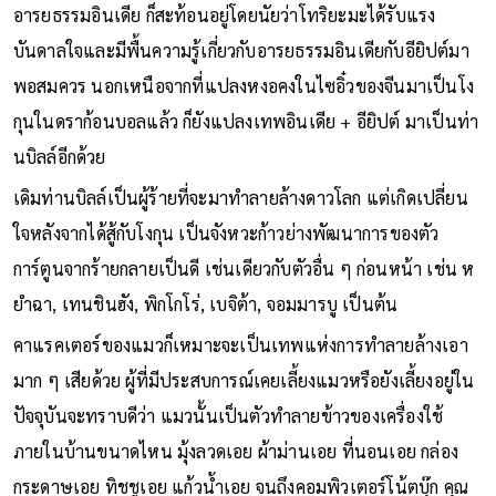
อารยธรรมอินเดีย ก็สะท้อนอยู่โดยนัยว่าโทริยะมะได้รับแรง
บันดาลใจและมีพื้นความรู้เกี่ยวกับอารยธรรมอินเดียกับอียิปต์มา
พอสมควร นอกเหนือจากที่แปลงหงอคงในไซอิ๋วของจีนมาเป็นโง
กุนในดราก้อนบอลแล้ว ก็ยังแปลงเทพอินเดีย + อียิปต์ มาเป็นท่า
นบิลล์อีกด้วย
เดิมท่านบิลล์เป็นผู้ร้ายที่จะมาทำลายล้างดาวโลก แต่เกิดเปลี่ยน
ใจหลังจากได้สู้กับโงกุน เป็นจังหวะก้าวย่างพัฒนาการของตัว
การ์ตูนจากร้ายกลายเป็นดี เช่นเดียวกับตัวอื่น ๆ ก่อนหน้า เช่น ห
ยำฉา, เทนชินฮัง, พิกโกโร่, เบจิต้า, จอมมารบู เป็นต้น
คาแรคเตอร์ของแมวก็เหมาะจะเป็นเทพแห่งการทำลายล้างเอา
มาก ๆ เสียด้วย ผู้ที่มีประสบการณ์เคยเลี้ยงแมวหรือยังเลี้ยงอยู่ใน
ปัจจุบันจะทราบดีว่า แมวนั้นเป็นตัวทำลายข้าวของเครื่องใช้
ภายในบ้านขนาดไหน มุ้งลวดเอย ผ้าม่านเอย ที่นอนเอย กล่อง
กระดาษเอย ทิชชูเอย แก้วน้ำเอย จนถึงคอมพิวเตอร์โน้ตบุ๊ก คุณ