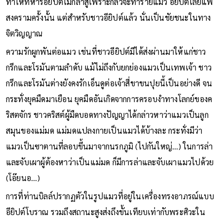
ทำให้ทหารอียิปต์ไม่กล้าสู้เพราะกลัวจะทำร้ายแมว อียิปต์เลยแพ้
สงครามครั้งนั้น แต่สำหรับชาวอียิปต์แล้ว นั่นเป็นชัยชนะในทาง
จิตวิญญาณ
ความรักผูกพันต่อแมว เช่นที่ชาวอียิปต์มีได้ส่งผ่านมาให้แก่ชาว
กรีกและโรมันตามลำดับ แม้ไม่ถึงกับยกย่องแมวเป็นเทพเจ้า ชาว
กรีกและโรมันต่างยังคงรักเอ็นดูต่อเจ้าสี่ขาขนปุยนี้เป็นอย่างดี จน
กระทั่งยุคมืดมาเยือน ยุคมืดอันเกิดจากการครอบงำทางโลกย์ของค
ริสตจักร ชาวคริสต์ผู้มืดบอดทางปัญญาได้กล่าวหาว่าแมวเป็นลูก
สมุนของแม่มด แม่มดแปลงกายเป็นแมวได้บ้างละ กระทั่งมีว่า
แมวเป็นซาตานที่ลอบขึ้นมาจากนรกภูมิ (ไปกันใหญ่...) ในการล่า
และจับเผาผู้ต้องหาว่าเป็นแม่มด ก็มีการล่าและจับเผาแมวไปด้วย
(โอ๊ยนอ...)
การที่ท่านบิลล์ปรากฏตัวในรูปแมวที่อยู่ในเครื่องทรงอาภรณ์แบบ
อียิปต์โบราณ รวมถึงสถานะสูงส่งถึงขั้นเทียบเท่ากับพระศิวะใน