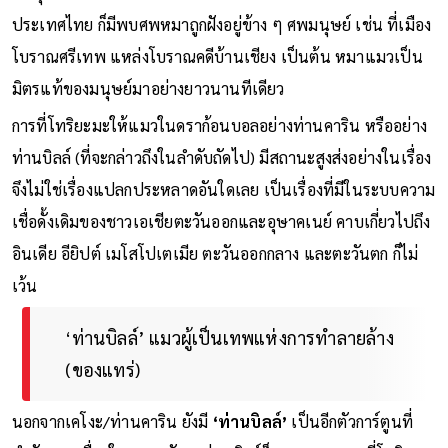
ประเทศไทย ก็มีพบศพหมาถูกฝังอยู่ข้าง ๆ ศพมนุษย์ เช่น ที่เมือง
โบราณศรีเทพ แหล่งโบราณคดีบ้านเชียง เป็นต้น หมาแมวเป็น
มิตรแท้ของมนุษย์มาอย่างยาวนานทีเดียว
การที่โทริยะมะให้แมวในดราก้อนบอลอย่างท่านคาริน หรืออย่าง
ท่านบิลล์ (ที่จะกล่าวถึงในลำดับถัดไป) มีสถานะสูงส่งอย่างในเรื่อง
จึงไม่ใช่เรื่องแปลกประหลาดอันใดเลย เป็นเรื่องที่มีในระบบความ
เชื่อดั้งเดิมของชาวเอเชียตะวันออกและอุษาคเนย์ คาบเกี่ยวไปถึง
อินเดีย อียิปต์ เมโสโปเตเมีย ตะวันออกกลาง และตะวันตก ก็ไม่
เว้น
‘ท่านบิลล์’ แมวผู้เป็นเทพแห่งการทำลายล้าง
(ของแทร่)
นอกจากเคโงะ/ท่านคาริน ยังมี
‘ท่านบิลล์’
เป็นอีกตัวการ์ตูนที่