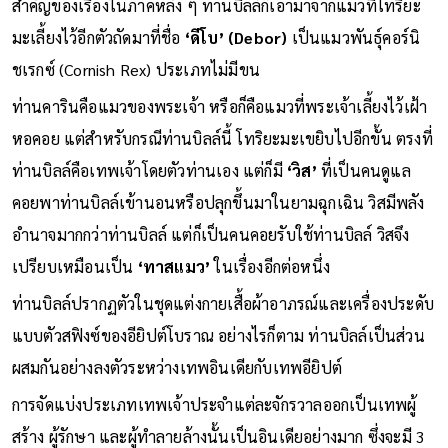
สำคัญของเรื่องในภาคหลัง ๆ ท่านบิลล์ก็เอามาจากแมวที่โทริยะ
มะเลี้ยงไว้อีกตัวถัดมาที่ชื่อ
‘ดีโบ’ (Debor)
เป็นแมวพันธุ์คอร์นิ
ชเรกซ์ (Cornish Rex) ประเภทไม่มีขน
ท่านคารินคือแมวของพระเจ้า หรือก็คือแมวที่พระเจ้าเลี้ยงไว้เฝ้า
หอคอย แต่สำหรับกรณีท่านบิลล์นี้ โทริยะมะเขยิบไปอีกขั้น ตรงที่
ท่านบิลล์คือเทพเจ้าโดยตัวท่านเอง แต่ก็มี
‘วิส’
ที่เป็นคนดูแล
คอยพาท่านบิลล์เข้านอนหรือปลุกขึ้นมาในยามฉุกเฉิน วิสมีพลัง
อำนาจมากกว่าท่านบิลล์ แต่ก็เป็นคนคอยรับใช้ท่านบิลล์ วิสจึง
เปรียบเหมือนเป็น
‘ทาสแมว’
ในเรื่องอีกต่อหนึ่ง
ท่านบิลล์ปรากฏตัวในชุดแต่งกายเสื้อผ้าอาภรณ์และเครื่องประดับ
แบบตัวสฟิงซ์ของอียิปต์โบราณ อย่างไรก็ตาม ท่านบิลล์เป็นส่วน
ผสมกันอย่างลงตัวระหว่างเทพอินเดียกับเทพอียิปต์
การจัดแบ่งประเภทเทพเจ้าประจำแต่ละจักรวาลออกเป็นเทพผู้
สร้าง ผู้รักษา และผู้ทำลายล้างนั้นเป็นอินเดียอย่างมาก ซึ่งจะมี 3