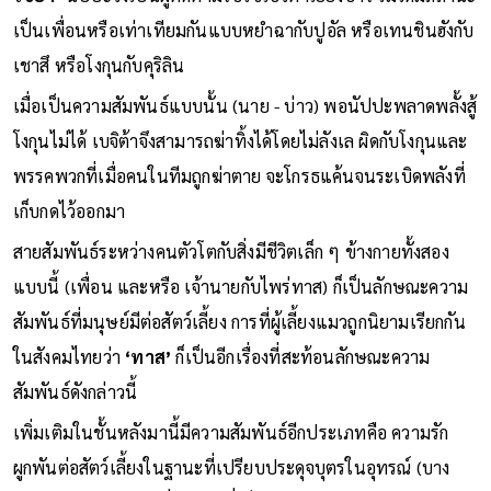
เป็นเพื่อนหรือเท่าเทียมกันแบบหยำฉากับปูอัล หรือเทนชินฮังกับ
เชาสึ หรือโงกุนกับคุริลิน
เมื่อเป็นความสัมพันธ์แบบนั้น (นาย - บ่าว) พอนัปปะพลาดพลั้งสู้
โงกุนไม่ได้ เบจิต้าจึงสามารถฆ่าทิ้งได้โดยไม่ลังเล ผิดกับโงกุนและ
พรรคพวกที่เมื่อคนในทีมถูกฆ่าตาย จะโกรธแค้นจนระเบิดพลังที่
เก็บกดไว้ออกมา
สายสัมพันธ์ระหว่างคนตัวโตกับสิ่งมีชีวิตเล็ก ๆ ข้างกายทั้งสอง
แบบนี้ (เพื่อน และหรือ เจ้านายกับไพร่ทาส) ก็เป็นลักษณะความ
สัมพันธ์ที่มนุษย์มีต่อสัตว์เลี้ยง การที่ผู้เลี้ยงแมวถูกนิยามเรียกกัน
ในสังคมไทยว่า
‘ทาส’
ก็เป็นอีกเรื่องที่สะท้อนลักษณะความ
สัมพันธ์ดังกล่าวนี้
เพิ่มเติมในชั้นหลังมานี้มีความสัมพันธ์อีกประเภทคือ ความรัก
ผูกพันต่อสัตว์เลี้ยงในฐานะที่เปรียบประดุจบุตรในอุทรณ์ (บาง