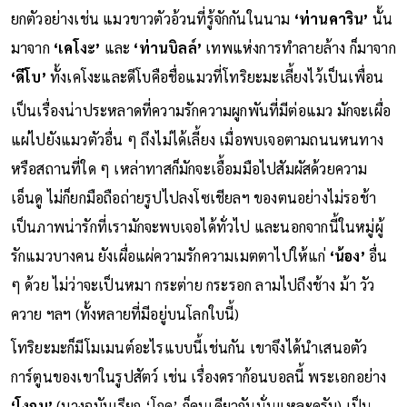
ยกตัวอย่างเช่น แมวขาวตัวอ้วนที่รู้จักกันในนาม
‘ท่านคาริน’
นั้น
มาจาก
‘เคโงะ’
และ
‘ท่านบิลล์’
เทพแห่งการทำลายล้าง ก็มาจาก
‘ดีโบ’
ทั้งเคโงะและดีโบคือชื่อแมวที่โทริยะมะเลี้ยงไว้เป็นเพื่อน
เป็นเรื่องน่าประหลาดที่ความรักความผูกพันที่มีต่อแมว มักจะเผื่อ
แผ่ไปยังแมวตัวอื่น ๆ ถึงไม่ได้เลี้ยง เมื่อพบเจอตามถนนหนทาง
หรือสถานที่ใด ๆ เหล่าทาสก็มักจะเอื้อมมือไปสัมผัสด้วยความ
เอ็นดู ไม่ก็ยกมือถือถ่ายรูปไปลงโซเชียลฯ ของตนอย่างไม่รอช้า
เป็นภาพน่ารักที่เรามักจะพบเจอได้ทั่วไป และนอกจากนี้ในหมู่ผู้
รักแมวบางคน ยังเผื่อแผ่ความรักความเมตตาไปให้แก่
‘น้อง’
อื่น
ๆ ด้วย ไม่ว่าจะเป็นหมา กระต่าย กระรอก ลามไปถึงช้าง ม้า วัว
ควาย ฯลฯ (ทั้งหลายที่มีอยู่บนโลกใบนี้)
โทริยะมะก็มีโมเมนต์อะไรแบบนี้เช่นกัน เขาจึงได้นำเสนอตัว
การ์ตูนของเขาในรูปสัตว์ เช่น เรื่องดราก้อนบอลนี้ พระเอกอย่าง
‘โงกุน’
(บางฉบับเรียก ‘โกคู’ ก็คนเดียวกันนั่นแหละครับ) เป็น