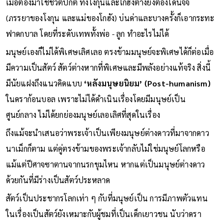
เมื่อต้องมาใช้ชีวิตปกติ ทั้งโงกุนและโกฮังต่างยังต้องโดนจีจี้
(ภรรยาของโงกุน และแม่ของโกฮัง) บ่นด่าและบางครั้งก็เอากระทะ
ฟาดกบาล โดยที่ระดับเทพทั้งพ่อ - ลูก ทำอะไรไม่ได้
มนุษย์เองก็ไม่ได้พิเศษเลิศเลอ ตรงข้ามมนุษย์จะพิเศษได้ก็ต่อเมื่อ
มีความเป็นสัตว์ สัตว์ต่างหากที่พิเศษและมีพลังอย่างแท้จริง สิ่งนี้
มีนัยแฝงถึงแนวคิดแบบ
‘หลังมนุษยนิยม’ (Post-humanism)
ในดราก้อนบอล เพราะไม่ได้ดำเนินเรื่องโดยมีมนุษย์เป็น
ศูนย์กลาง ไม่ได้ยกย่องมนุษย์เลอเลิศที่สุดในเรื่อง
ถึงแม้จะนำเสนอว่าพระเจ้าเป็นเพียงมนุษย์ต่างดาวที่มาจากดาว
นาเม็กก็ตาม แต่คู่ตรงข้ามของพระเจ้ากลับไม่ใช่มนุษย์โลกหรือ
แม้แต่ปีศาจซาตานจากนรกขุมไหน หากแต่เป็นมนุษย์ต่างดาว
ด้วยกันที่มีร่างเป็นสัตว์ประหลาด
สัตว์เป็นประชากรโลกเท่า ๆ กับที่มนุษย์เป็น การมีภาพตัวแทน
ในเรื่องเป็นสัตว์ยังเหมาะกับผู้ชมที่เป็นเด็กเยาวชน นับว่าดรา