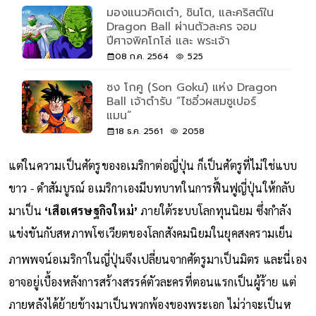
มองแนวคิดเต๋า, ชินโต, และคริสต์ใน
Dragon Ball ผ่านตัวละคร จอม
ปีศาจพิคโกโล่ และ พระเจ้า
08 ก.ค. 2564
525
ซง โกคู (Son Gokū) แห่ง Dragon
Ball เจ้าตำรับ “ไซอิ๋วผสมซูเปอร์
แมน”
18 ธ.ค. 2561
2058
แต่ในความเป็นศัตรูของอเมริกาต่อญี่ปุ่น ก็เป็นศัตรูที่ไม่ใช่แบบ
ขาว - ดำสัมบูรณ์ อเมริกาเองมีบทบาทในการฟื้นฟูญี่ปุ่นให้กลับ
มาเป็น
‘เสือเศรษฐกิจใหม่’
ภายใต้ระบบโลกทุนนิยม ซึ่งกำลัง
แข่งขันกับสหภาพโซเวียตของโลกสังคมนิยมในยุคสงครามเย็น
ภาพพจน์อเมริกาในญี่ปุ่นจึงเปลี่ยนจากศัตรูมาเป็นมิตร และนี่เอง
อาจอยู่เบื้องหลังการสร้างสรรค์ตัวละครที่ตอนแรกเป็นผู้ร้าย แต่
ภายหลังได้ย้ายข้างมาเป็นพวกพ้องของพระเอก ไม่ว่าจะเป็นห