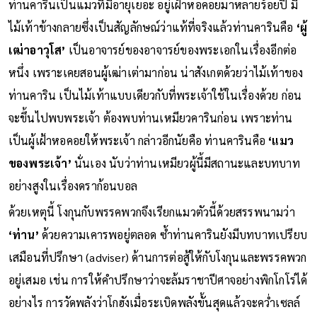
ท่านคารินเป็นแมวที่มีอายุเยอะ อยู่เฝ้าหอคอยมาหลายร้อยปี มี
ไม้เท้าข้างกลายซึ่งเป็นสัญลักษณ์ว่าแท้ที่จริงแล้วท่านคารินคือ
‘ผู้
เฒ่าอาวุโส’
เป็นอาจารย์ของอาจารย์ของพระเอกในเรื่องอีกต่อ
หนึ่ง เพราะเคยสอนผู้เฒ่าเต่ามาก่อน น่าสังเกตด้วยว่าไม้เท้าของ
ท่านคาริน เป็นไม้เท้าแบบเดียวกับที่พระเจ้าใช้ในเรื่องด้วย ก่อน
จะขึ้นไปพบพระเจ้า ต้องพบท่านเหมียวคารินก่อน เพราะท่าน
เป็นผู้เฝ้าหอคอยให้พระเจ้า กล่าวอีกนัยคือ ท่านคารินคือ
‘แมว
ของพระเจ้า’
นั่นเอง นับว่าท่านเหมียวผู้นี้มีสถานะและบทบาท
อย่างสูงในเรื่องดราก้อนบอล
ด้วยเหตุนี้ โงกุนกับพรรคพวกจึงเรียกแมวตัวนี้ด้วยสรรพนามว่า
‘ท่าน’
ด้วยความเคารพอยู่ตลอด ซ้ำท่านคารินยังมีบทบาทเปรียบ
เสมือนที่ปรึกษา (adviser) ด้านการต่อสู้ให้กับโงกุนและพรรคพวก
อยู่เสมอ เช่น การให้คำปรึกษาว่าจะล้มราชาปีศาจอย่างพิกโกโร่ได้
อย่างไร การวัดพลังว่าโกฮังเมื่อระเบิดพลังขั้นสุดแล้วจะคว่ำเซลล์