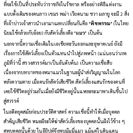
ที่จะใช้เป็นที่ประทับว่าราชกิจในรัชกาล หรืออย่างพิธีแต่งงาน
แบบดั้งเดิมของคนลาว เขมร พม่า เวียดนาม ชวา มลายู จะมี 2 สิ่ง
ที่เจ้าบ่าวเจ้าสาวนำเอามาแลกเปลี่ยนกันคือ
‘พืชพรรณ’
(ในไทย
นิยมใช้กล้วยกับอ้อย) กับสัตว์เลี้ยงคือ
‘แมว’
เป็นต้น
นอกจากนี้ความเชื่อเดิมในเอเชียตะวันออกและอุษาคเนย์ ยังมี
เรื่องการใช้สัตว์เลี้ยงเป็นตัวแทนนำไปสู่ภพหน้า (แน่นอนว่าภพ
ภูมิที่ว่านี้ สรวงสวรรค์มาเป็นอันดับต้น) เป็นความเชื่อสืบ
เนื่องจากบทบาทของหมาแมวในฐานะผู้นำส่งวิญญาณในโลก
หลังความตาย เมื่อคนรักสัตว์เสียชีวิต สัตว์เลี้ยงแสนรักของตนที่
เคยใช้ชีวิตอยู่ร่วมกันเมื่อยังมีชีวิตอยู่นั้นแหละจะมาพาเดินขึ้นไป
สู่สวรรค์
ในอดีตยุคสมัยก่อนประวัติศาสตร์ ความเชื่อนี้ทำให้เมื่อบุคคล
สำคัญเสียชีวิต หมอผีจะให้ฆ่าสัตว์เลี้ยงของบุคคลนั้นฝังไว้ข้าง ๆ
ศพบุคคลนั้นด้วย ในอียิปต์จึงพบมัมมี่แมว แม้แต่ในดินแดน