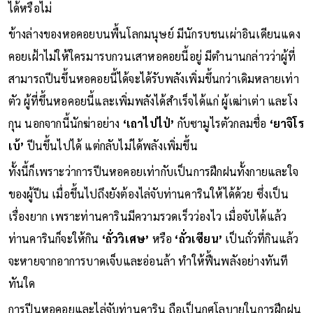
ได้หรือไม่
ข้างล่างของหอคอยบนพื้นโลกมนุษย์ มีนักรบชนเผ่าอินเดียนแดง
คอยเฝ้าไม่ให้ใครมารบกวนเสาหอคอยนี้อยู่ มีตำนานกล่าวว่าผู้ที่
สามารถปีนขึ้นหอคอยนี้ได้จะได้รับพลังเพิ่มขึ้นกว่าเดิมหลายเท่า
ตัว ผู้ที่ขึ้นหอคอยนี้และเพิ่มพลังได้สำเร็จได้แก่ ผู้เฒ่าเต่า และโง
กุน นอกจากนี้นักฆ่าอย่าง
‘เถาไปไป่’
กับซามูไรตัวกลมชื่อ
‘ยาจิโร
เบ้’
ปีนขึ้นไปได้ แต่กลับไม่ได้พลังเพิ่มขึ้น
ทั้งนี้ก็เพราะว่าการปีนหอคอยเท่ากับเป็นการฝึกฝนทั้งกายและใจ
ของผู้ปีน เมื่อขึ้นไปถึงยังต้องไล่จับท่านคารินให้ได้ด้วย ซึ่งเป็น
เรื่องยาก เพราะท่านคารินมีความรวดเร็วว่องไว เมื่อจับได้แล้ว
ท่านคารินก็จะให้กิน
‘ถั่ววิเศษ’
หรือ
‘ถั่วเซียน’
เป็นถั่วที่กินแล้ว
จะหายจากอาการบาดเจ็บและอ่อนล้า ทำให้ฟื้นพลังอย่างทันที
ทันใด
การปีนหอคอยและไล่จับท่านคาริน ถือเป็นกุศโลบายในการฝึกฝน