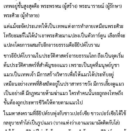
เทพอยู่ชั้นสูงสุดคือ พระพรหม (ผู้สร้าง) พระนารายณ์ (ผู้รักษา)
พระศิวะ (ผู้ทำลาย)
แต่แม้จะจัดประเภทให้เป็นเทพแห่งการทำลายเหมือนพระศิวะ
โทริยะมะก็ไม่ได้นำเอาพระศิวะมาแปลงเป็นตัวการ์ตูน เลือกที่จะ
แปลงโดยการผสมกับอีกอารยธรรมคืออียิปต์โบราณ
ชาวอียิปต์โบราณในประวัติศาสตร์อารยธรรมโลก ถือเป็นจุดเริ่ม
ต้นประวัติศาสตร์ที่สำคัญของแมว เพราะเป็นยุคที่มนุษย์บูชา
แมวเป็นเทพเจ้า มีการสร้างวิหารเพื่อให้แมวได้ประทับอยู่
เหมือนอย่างเทพที่สิงสถิตอยู่ในปราสาทราชวัง มีการเลี้ยงดูแมว
เป็นอย่างดี มีกฎหมายห้ามฆ่าแมว ใครทำคนนั้นจะถูกลงโทษถึง
ขั้นต้องถูกประหารชีวิตให้ตายตามแมวไป
ในมหาสงครามที่อียิปต์รบพุ่งกับชาวเปอร์เซีย ชาวเปอร์เซียได้ใช้
กลอุบายทำโล่เป็นรูปแมว (บางแห่งว่าเอาแมวมามัดติดกับโล่)