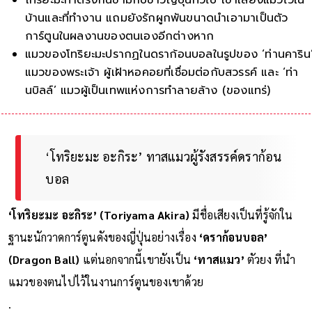
บ้านและที่ทำงาน แถมยังรักผูกพันขนาดนำเอามาเป็นตัว
การ์ตูนในผลงานของตนเองอีกต่างหาก
แมวของโทริยะมะปรากฏในดราก้อนบอลในรูปของ ‘ท่านคาริน
แมวของพระเจ้า ผู้เฝ้าหอคอยที่เชื่อมต่อกับสวรรค์ และ ‘ท่า
นบิลล์’ แมวผู้เป็นเทพแห่งการทำลายล้าง (ของแทร่)
‘โทริยะมะ อะกิระ’ ทาสแมวผู้รังสรรค์ดราก้อน
บอล
‘โทริยะมะ อะกิระ’ (Toriyama Akira)
มีชื่อเสียงเป็นที่รู้จักใน
ฐานะนักวาดการ์ตูนดังของญี่ปุ่นอย่างเรื่อง
‘ดราก้อนบอล’
(Dragon Ball)
แต่นอกจากนี้เขายังเป็น
‘ทาสแมว’
ตัวยง ที่นำ
แมวของตนไปไว้ในงานการ์ตูนของเขาด้วย
.