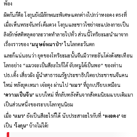
พ้อง
ผิดกันก็คือ โงกุนยังมีลักษณะพิเศษแตกต่างไปกว่าหงอคง ตรงที่
เมื่อเห็นพระจันทร์เต็มดวง โงกุนและชาวไซย่าจะแปลงกายเป็น
ลิงยักษ์สติหลุดอาละวาดทำลายไปทั่ว ส่วนนี้โทริยะมะนำมาจาก
เรื่องราวของ
‘มนุษย์หมาป่า’
ในโลกตะวันตก
และก็แน่นอนว่า ยุคของโทริยะมะนั้นจีนมีวาทะอันโด่งดังสะเทือน
โลกอย่าง
“แมวจะเป็นสีอะไรก็ได้ จับหนูได้เป็นพอ”
ของท่าน
ปธ.เติ้ง เสี่ยวผิง ผู้นำสาธารณรัฐประชาธิปไตยประชาชนจีนคน
ใหม่ หลังยุคเหมา เจ๋อตุง ผ่านไป
‘แมว’
ที่ถูกเปรียบเหมือน
‘ความเป็นจีน’
แบบใหม่ ที่กลับหลังหันจากสังคมนิยมแบบเดิมมา
เป็นส่วนหนึ่งของระบบโลกทุนนิยม
เมื่อ
‘แมว’
ยังเป็นสีอะไรก็ได้ นับประสาอะไรกับที่
‘หงอคง’
จะ
เป็น
‘โงกุน’
บ้างไม่ได้!