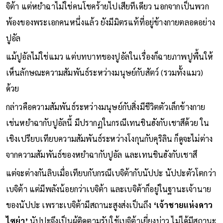
จิต้า แต่หยำฉาไม่ใช่คนโชคร้ายไปเสียทีเดียว นอกจากเป็นพวก
พ้องของพระเอกคนหนึ่งแล้ว ยังมีมิตรแท้ที่อยู่ข้างกายตลอดอย่าง
ปูอัล
แม้ปูอัลไม่ใช่แมว แต่บทบาทของปูอัลในเรื่องก็ฉายภาพปูพื้นให้
เห็นลักษณะความสัมพันธ์ระหว่างมนุษย์กับสัตว์ (รวมทั้งแมว)
ด้วย
กล่าวคือความสัมพันธ์ระหว่างมนุษย์กับสิ่งมีชีวิตตัวเล็กข้างกาย
เช่นหยำฉากับปูอัลนี้ มีปรากฏในกรณีเทนชินฮังกับเชาสึด้วย ใน
เชิงเปรียบเทียบความสัมพันธ์ระหว่างโงกุนกับคุริลิน ก็ดูจะไม่ต่าง
จากความสัมพันธ์ของหยำฉากับปูอัล และเทนชินฮังกับเชาสึ
แต่จะต่างกันลิบเมื่อเทียบกับกรณีเบจิต้ากับนัปปะ นัปปะตัวโตกว่า
เบจิต้า แต่มีพลังน้อยกว่าเบจิต้า และเบจิต้าก็อยู่ในฐานะเจ้านาย
ของนัปปะ เพราะเบจิต้ามีสถานะสูงส่งเป็นถึง
‘เจ้าชายแห่งดาว
ไซย่า’
นัปปะจึงเป็นผู้ติดตามรับใช้เบจิต้าเยี่ยงบ่าว ไม่ได้มีสถานะ