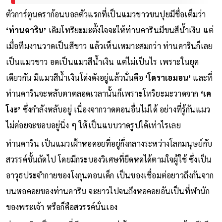
ตัวการ์ตูนดราก้อนบอลตัวแรกที่เป็นแมวขาวขนปุยมีชื่อเต็มว่า
‘ท่านคาริน’
เดิมโทริยะมะตั้งใจจะให้ท่านคารินมีขนสีน้ำเงิน แต่
เมื่อทีมงานวาดเป็นสีขาว แล้วเห็นเหมาะสมกว่า ท่านคารินก็เลย
เป็นแมวขาว อดเป็นแมวสีน้ำเงิน แต่ไม่เป็นไร เพราะในยุค
เดียวกัน มีแมวสีน้ำเงินโด่งดังอยู่แล้วนั่นคือ
‘โดราเอมอน’
และที่
ท่านคารินจะหลับตาตลอดเวลานั้นก็เพราะโทริยะมะวาดจาก
‘เค
โงะ’
ซึ่งกำลังหลับอยู่ เนื่องจากวาดตอนอื่นไม่ได้ อย่างที่รู้กันแมว
ไม่ค่อยจะชอบอยู่นิ่ง ๆ ให้เป็นแบบวาดรูปได้เท่าไรเลย
ท่านคาริน เป็นแมวเฝ้าหอคอยที่อยู่กึ่งกลางระหว่างโลกมนุษย์กับ
สวรรค์ชั้นถัดไป โดยมีกระบองวิเศษที่ยืดหดได้ตามใจผู้ใช้ ซึ่งเป็น
อาวุธประจำกายของโงกุนตอนเด็ก เป็นของเชื่อมต่อยาวถึงกันจาก
บนหอคอยของท่านคาริน จะยาวไปจนถึงหอคอยอันเป็นที่พำนัก
ของพระเจ้า หรือก็คือสวรรค์นั่นเอง