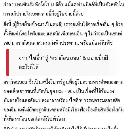
ยำฉา เทนชินฮัง พิกโกโร่ เบจิต้า แม้แต่ท่านบิลล์ที่เป็นตัวหลักใน
การอภิปรายในบทความนี้ก็อยู่ในข่ายนี้ด้วย
สิ่งนี้ (ผู้ร้ายย้ายข้างมาเป็นคนดี) เราจะเห็นได้จากเรื่องอื่น ๆ ด้วย
ทั้งที่แต่งโดยโทริยะมะ และนักเขียนคนอื่น ๆ ไม่ว่าจะเป็นเซนต์
เซย่า, ดราก้อนเควส, คนเก่งฟ้าประทาน, หรือแม้แต่วันพีซ
จาก ‘ไซอิ๋ว’ สู่ ‘ดราก้อนบอล’ & แมวเป็นสี
อะไรก็ได้
ดราก้อนบอล ซึ่งเป็นหนึ่งในการ์ตูนที่อยู่ในความทรงจำตลอดกาล
ของเด็กเยาวชนที่เกิดทันยุค 80s - 90s เป็นเรื่องที่ได้รับแรง
บันดาลใจและดัดแปลงมาจากเรื่อง
‘ไซอิ๋ว’
วรรณกรรมคลาสสิก
ของจีน แต่ไม่ยักกะถูกจีนเคลมหรือมีเรื่องฟ้องร้องลิขสิทธิ์อะไรกัน
ทั้งที่ดราก้อนบอลโด่งดังไปทั่วโลก