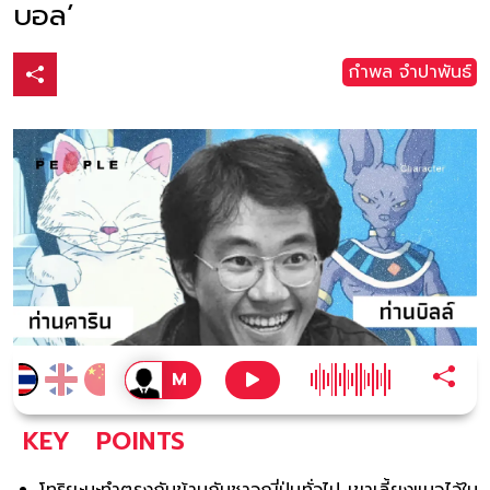
บอล’
กำพล จำปาพันธ์
KEY
POINTS
โทริยะมะทำตรงกันข้ามกับชาวญี่ปุ่นทั่วไป เขาเลี้ยงแมวไว้ใน