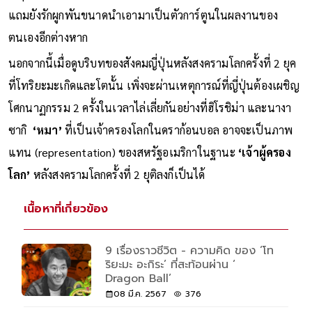
แถมยังรักผูกพันขนาดนำเอามาเป็นตัวการ์ตูนในผลงานของ
ตนเองอีกต่างหาก
นอกจากนี้เมื่อดูบริบทของสังคมญี่ปุ่นหลังสงครามโลกครั้งที่ 2 ยุค
ที่โทริยะมะเกิดและโตนั้น เพิ่งจะผ่านเหตุการณ์ที่ญี่ปุ่นต้องเผชิญ
โศกนาฏกรรม 2 ครั้งในเวลาไล่เลี่ยกันอย่างที่ฮิโรชิม่า และนางา
ซากิ
‘หมา’
ที่เป็นเจ้าครองโลกในดราก้อนบอล อาจจะเป็นภาพ
แทน (representation) ของสหรัฐอเมริกาในฐานะ
‘เจ้าผู้ครอง
โลก’
หลังสงครามโลกครั้งที่ 2 ยุติลงก็เป็นได้
เนื้อหาที่เกี่ยวข้อง
9 เรื่องราวชีวิต - ความคิด ของ ‘โท
ริยะมะ อะกิระ’ ที่สะท้อนผ่าน ‘
Dragon Ball’
08 มี.ค. 2567
376