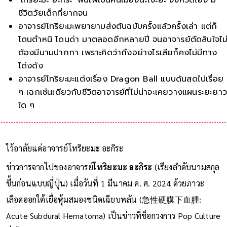
ชีวิตวัยเด็กที่ยากจน
อาจารย์โทริยะมะพยายามส่งต้นฉบับครั้งแล้วครั้งเล่า แต่ก็
โดนตำหนิ โดนด่า มาตลอดอีกหลายปี จนอาจารย์ตัดสินใจไม
ต้องมีนามปากกา เพราะคิดว่าถึงอย่างไรเสียก็คงไม่มีทาง
โด่งดัง
อาจารย์โทริยะมะแต่งเรื่อง Dragon Ball แบบด้นสดไปเรื่อย
ๆ เฉกเช่นเดียวกับชีวิตอาจารย์ที่ไม่น่าจะเคยวางแผนระยะยา
ใด ๆ
ไว้อาลัยแด่อาจารย์โทริยะมะ อะกิระ
ข่าวการจากไปของอาจารย์
โทริยะมะ อะกิระ
(เรียงลำดับนามสกุล
ขึ้นก่อนแบบญี่ปุ่น) เมื่อวันที่ 1 มีนาคม ค. ศ. 2024 ด้วยภาวะ
เลือดออกใต้เยื่อหุ้มสมองชนิดเฉียบพลัน (急性硬膜下血腫: