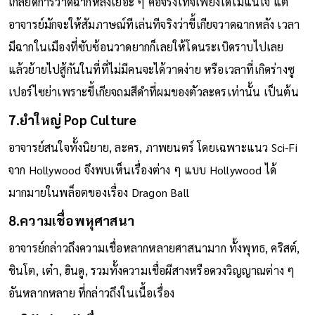
ละครจะเน้นความเรียบง่ายลายเส้นไม่โอเวอร์รุงรัง, อาจารย์
เกลียดการวาดฉากหลังเยอะ ๆ คือจริงเท็จเพียงใดไม่แน่ใจ แต่
อาจารย์มักจะให้สัมภาษณ์ทีเล่นทีจริงว่าขี้เกียจวาดฉากหลัง เวลา
มีฉากในเมืองที่ซับซ้อนวาดยากก็เลยให้โดนระเบิดราบไปเลย
แล้วย้ายไปสู้กันในที่ที่ไม่มีคนจะได้วาดง่าย หรือเวลาที่เกิดร่างซู
เปอร์ไซย่าเพราะขี้เกียจถมสีดำที่ผมของตัวละครเท่านั้น เป็นต้น
7.ยำใหญ่ Pop Culture
อาจารย์สนใจทั้งนิยาย, ละคร, ภาพยนตร์ โดยเฉพาะแนว Sci-Fi
จาก Hollywood จึงพบเห็นเรื่องต่าง ๆ แบบ Hollywood ได้
มากมายในพล็อตของเรื่อง Dragon Ball
8.ความเชื่อพหุศาสนา
อาจารย์กล่าวถึงความเชื่อหลากหลายศาสนามาก ทั้งพุทธ, คริสต์,
ชินโต, เต๋า, ฮินดู, รวมทั้งความเชื่อผีสางหรือดวงวิญญาณต่าง ๆ