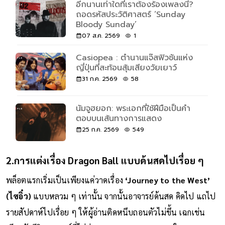
อีกนานเท่าใดที่เราต้องร้องเพลงนี้?
ถอดรหัสประวัติศาสตร์ ‘Sunday
Bloody Sunday’
07 ส.ค. 2569
1
Casiopea : ตำนานแจ๊สฟิวชันแห่ง
ญี่ปุ่นที่สะท้อนสุ้มเสียงวัยเยาว์
31 ก.ค. 2569
58
นัมจูฮยอก: พระเอกที่ใช้ฝีมือเป็นคำ
ตอบบนเส้นทางการแสดง
25 ก.ค. 2569
549
2.การแต่งเรื่อง Dragon Ball แบบด้นสดไปเรื่อย ๆ
พล็อตแรกเริ่มเป็นเพียงแค่วาดเรื่อง
‘Journey to the West’
(ไซอิ๋ว)
แบบหลวม ๆ เท่านั้น จากนั้นอาจารย์ด้นสด คิดไป แถไป