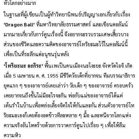
Acute Subdural Hematoma) เป็นข่าวที่ช็อกวงการ Pop Culture
ทั่วโลกอย่างมาก
ในฐานะที่ผู้เขียนเป็นผู้ทำวิทยานิพนธ์ปริญญาเอกเกี่ยวกับเรื่อง
‘Dragon Ball’
ที่มหาวิทยาลัยธรรมศาสตร์ และเขียนคอลัมน์
มากมายเกี่ยวกับการ์ตูนเรื่องนี้ จึงอยากจะรวบรวมเศษเสี้ยวบาง
ส่วนของชีวิตและความคิดของอาจารย์โทริยะมะไว้ในคอลัมน์นี้
เพื่อเป็นที่ระลึกแด่อนุชนรุ่นหลัง
‘โทริยะมะ อะกิระ’
พื้นเพเป็นคนเมืองนะโงะยะ จังหวัดไอจิ เกิด
เมื่อ 5 เมษายน ค. ศ. 1955 มีชีวิตวัยเด็กที่ยากจน ทีมบรรณาธิการ
ยุคแรก ๆ ของอาจารย์เคยเล่าว่า วัยเด็ก ๆ ของอาจารย์ ครอบครัว
เคยยากจนถึงขั้นไม่มีอะไรจะกิน พ่อกับแม่ของอาจารย์ได้แต่
เต้นรำในบ้านเพื่อหล่อเลี้ยงจิตใจให้กันและกัน ส่วนตัวอาจารย์โท
ริยะมะเองก็เคยต้องอดข้าวทีละหลาย ๆ มื้อ และหนีจากโลกแห่ง
ความจริงอันโหดร้ายด้วยการวาดการ์ตูนไปเรื่อย ๆ เพื่อให้ลืม