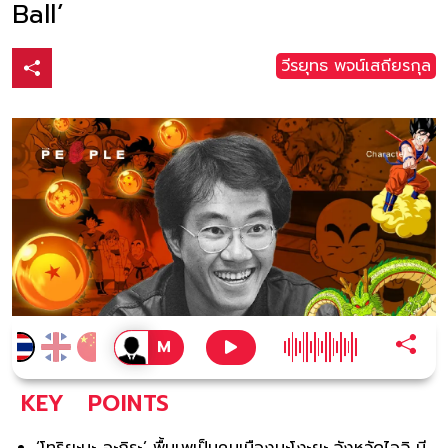
Ball’
วีรยุทธ พจน์เสถียรกุล
KEY
POINTS
‘โทริยะมะ อะกิระ’ พื้นเพเป็นคนเมืองนะโงะยะ จังหวัดไอจิ มี