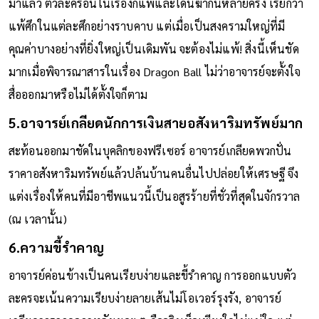
ประลองศึกชิงเจ้ายุทธจักรก็แพ้มากกว่าชนะ, แม้แต่โดนฆ่าก็เคย
มาแล้ว ตัวละครอื่นในเรื่องก็แพ้และโดนฆ่ากันหลายครั้ง เรียกว่า
แพ้ศึกในแต่ละศึกอย่างราบคาบ แต่เมื่อเป็นสงครามใหญ่ที่มี
คุณค่าบางอย่างที่ยิ่งใหญ่เป็นเดิมพัน จะต้องไม่แพ้! สิ่งนี้เห็นชัด
มากเมื่อพิจารณาสารในเรื่อง Dragon Ball ไม่ว่าอาจารย์จะตั้งใจ
สื่อออกมาหรือไม่ได้ตั้งใจก็ตาม
5.อาจารย์เกลียดนักการเงินสายอสังหาริมทรัพย์มาก
สะท้อนออกมาชัดในบุคลิกของฟรีเซอร์ อาจารย์เกลียดพวกปั่น
ราคาอสังหาริมทรัพย์แล้วปล้นบ้านคนอื่นไปปล่อยให้เศรษฐี จึง
แต่งเรื่องให้คนที่มีอาชีพแนวนี้เป็นอสูรร้ายที่ชั่วที่สุดในจักรวาล
(ณ เวลานั้น)
6.ความขี้รำคาญ
อาจารย์ค่อนข้างเป็นคนเรียบง่ายและขี้รำคาญ การออกแบบตัว