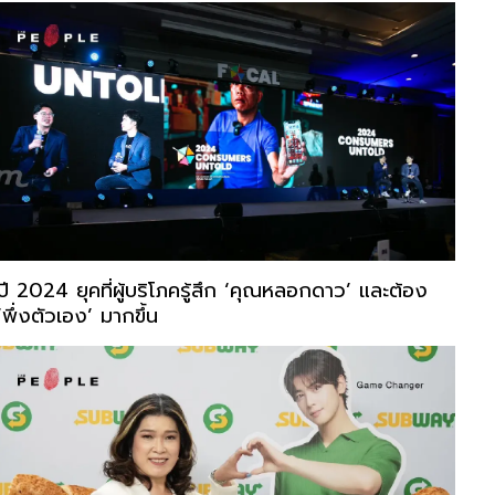
ปี 2024 ยุคที่ผู้บริโภครู้สึก ‘คุณหลอกดาว’ และต้อง
‘พึ่งตัวเอง’ มากขึ้น