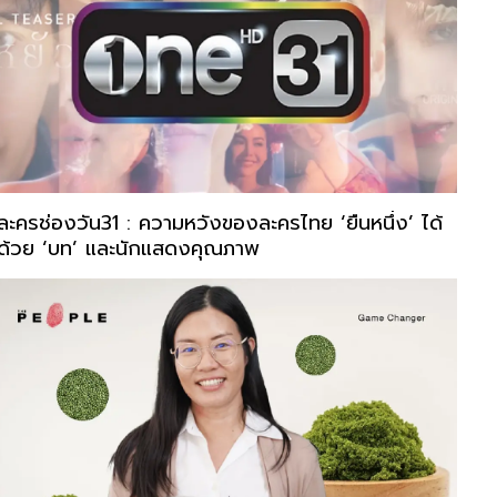
ละครช่องวัน31 : ความหวังของละครไทย ‘ยืนหนึ่ง’ ได้
ด้วย ‘บท’ และนักแสดงคุณภาพ