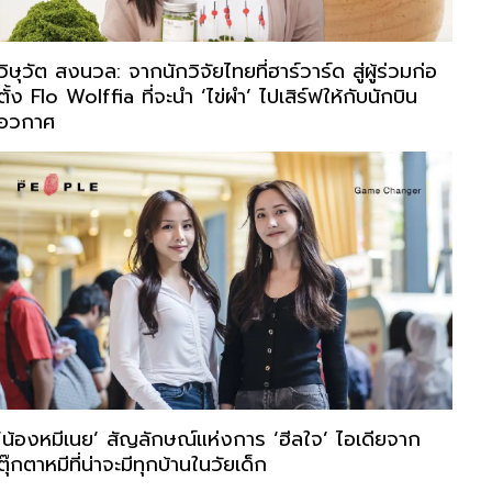
วิษุวัต สงนวล: จากนักวิจัยไทยที่ฮาร์วาร์ด สู่ผู้ร่วมก่อ
ตั้ง Flo Wolffia ที่จะนำ ‘ไข่ผำ’ ไปเสิร์ฟให้กับนักบิน
อวกาศ
‘น้องหมีเนย’ สัญลักษณ์แห่งการ ‘ฮีลใจ’ ไอเดียจาก
ตุ๊กตาหมีที่น่าจะมีทุกบ้านในวัยเด็ก