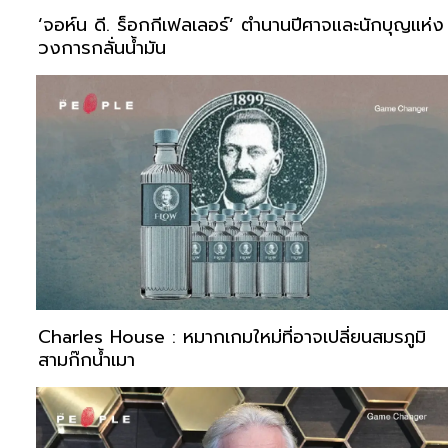
‘จอห์น ดี. ร็อกกีเฟลเลอร์’ ตำนานปีศาจและนักบุญแห่ง
วงการกลั่นน้ำมัน
Charles House : หมากเกมใหม่ที่อาจเปลี่ยนสมรภูมิ
สามก๊กน้ำเมา