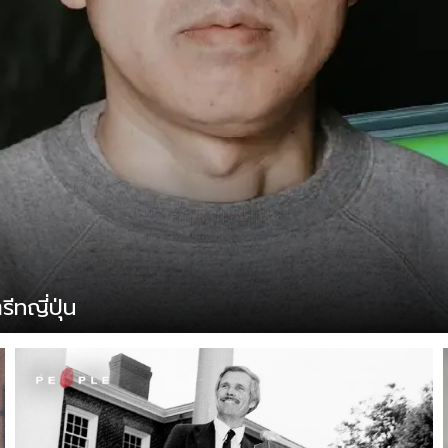
ทญี่ปุ่น