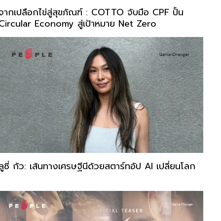
จากเปลือกไข่สู่สุขภัณฑ์ : COTTO จับมือ CPF ปั้น
Circular Economy สู่เป้าหมาย Net Zero
ลูซี่ กัว: เส้นทางเศรษฐีนีด้วยสตาร์ทอัป AI เปลี่ยนโลก