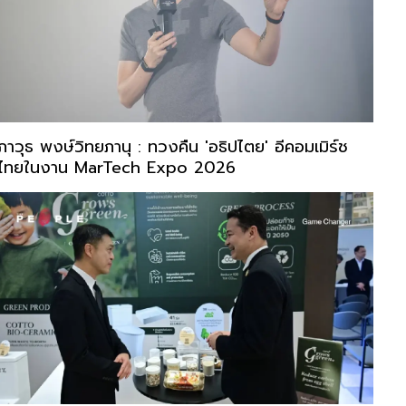
ภาวุธ พงษ์วิทยภานุ : ทวงคืน 'อธิปไตย' อีคอมเมิร์ช
ไทยในงาน MarTech Expo 2026