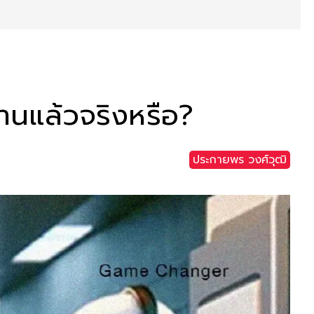
้งานแล้วจริงหรือ?
ประกายพร​ วงศ์​วุฒิ​