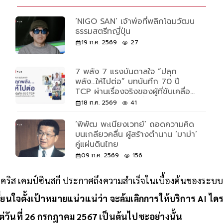
‘NIGO SAN’ เจ้าพ่อที่พลิกโฉมวัฒน
ธรรมสตรีทญี่ปุ่น
19 ก.ค. 2569
27
7 พลัง 7 แรงบันดาลใจ “ปลุก
พลัง...ให้ไปต่อ” บทบันทึก 70 ปี
TCP ผ่านเรื่องจริงของผู้ที่ขับเคลื่อน
ด้วยพลังและความเชื่อ
18 ก.ค. 2569
41
‘พิพัฒ พะเนียงเวทย์’ ถอดความคิด
บนเกลียวคลื่น ผู้สร้างตำนาน ‘มาม่า’
คู่แผ่นดินไทย
09 ก.ค. 2569
156
่ คริส เคมป์ซินสกี ประกาศถึงความสำเร็จในเบื้องต้นของระบบ
่ยนใจตั้งเป้าหมายแน่วแน่ว่า จะล้มเลิกการให้บริการ AI ได
แต่วันที่ 26 กรกฎาคม 2567 เป็นต้นไปซะอย่างนั้น