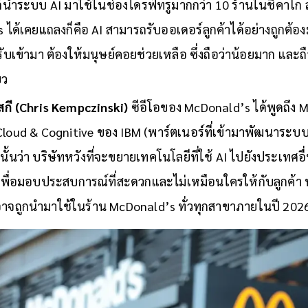
นำระบบ AI มาใช้ในช่องไดรฟ์ทรูมากกว่า 10 ร้านในชิคาโก 
s ได้เคยแถลงก็คือ AI สามารถรับออเดอร์ลูกค้าได้อย่างถูกต้
รับเข้ามา ต้องให้มนุษย์คอยช่วยเหลือ ซึ่งถือว่าน้อยมาก และถ
ยว
สกี (Chris Kempczinski)
ซีอีโอของ McDonald’s ได้พูดถึง M
Cloud & Cognitive ของ IBM (พาร์ตเนอร์ที่เข้ามาพัฒนาระบบ 
้นว่า บริษัทหวังที่จะขยายเทคโนโลยีที่ใช้ AI ไปยังประเทศอ
น เพื่อมอบประสบการณ์ที่สะดวกและไม่เหมือนใครให้กับลูกค้า ทั
งอาจถูกนำมาใช้ในร้าน McDonald’s ทั่วทุกสาขาภายในปี 202