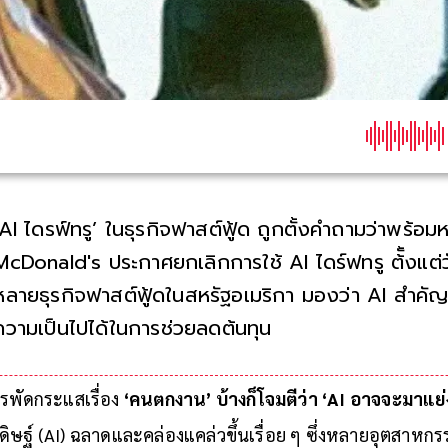
‘AI ไดรฟ์ทรู’ ในธุรกิจฟาสต์ฟู้ด ถูกตั้งคำถามว่าพร้อมห
McDonald's ประกาศยกเลิกการใช้ AI ไดร์ฟทรู ต้ั้งแต่ว
หลายธุรกิจฟาสต์ฟู้ดในสหรัฐอเมริกา มองว่า AI สำค
ความเป็นไปได้ในการช่วยลดต้นทุน
ารพัดกระแสเรื่อง
‘คนตกงาน’ บ้างก็โจมตีว่า ‘AI อาจจะมาแย
ษฐ์ (AI) ฉลาดและคล่องแคล่วขึ้นเรื่อย ๆ ซึ่งหลายอุตสาหกรร