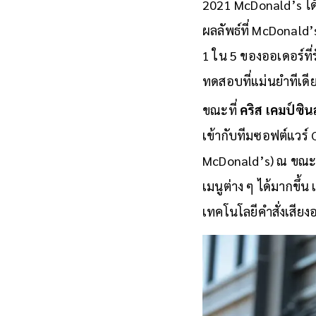
2021 McDonald’s ได้
ผลลัพธ์ที่ McDonald’
1 ใน 5 ของออเดอร์ที่
ทดสอบที่แม่นยำทีเดี
ขณะที่
คริส เคมป์ซิน
เข้ากับทีมซอฟต์แวร์ 
McDonald’s) ณ ขณะนั
เมนูต่าง ๆ ได้มากขึ้
เทคโนโลยีคำสั่งเสีย