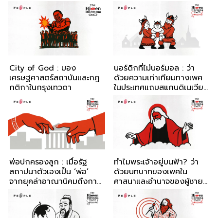
เปลี่ยนผ่านบทบาทหญิงใน
สังคม
City of God : มอง
นอร์ดิกที่ไม่นอร์มอล : ว่า
เศรษฐศาสตร์​สถาบันและกฎ
ด้วยความเท่าเทียมทางเพศ
กติกาในกรุงเทวดา
ในประเทศแถบสแกนดิเนเวีย
กับ ธเนศ วงศ์ยานนาวา
พ่อปกครองลูก : เมื่อรัฐ
ทำไมพระเจ้าอยู่บนฟ้า? ว่า
สถาปนาตัวเองเป็น ‘พ่อ’
ด้วยบทบาทของเพศใน
จากยุคล่าอาณานิคมถึงการ
ศาสนาและอำนาจของผู้ชาย
ปฏิวัติอเมริกา
ในพระเจ้า กับ ธเนศ วงศ์
ยานนาวา