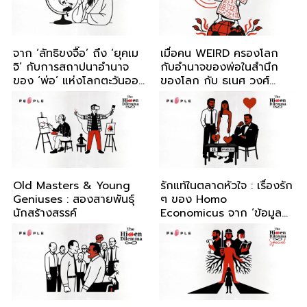
จาก ‘ลัทธิขงจื๊อ’ ถึง ‘ยุคเม
เมื่อคน WEIRD ครองโลก
จิ’ กับการสถาปนาอำนาจ
กับอำนาจของพ่อในสำนึก
ของ ‘พ่อ’ แห่งโลกตะวันออก
ของโลก กับ ธเนศ วงศ์
กับ ธเนศ วงศ์ยานนาวา
ยานนาวา
Old Masters & Young
รักแท้ในตลาดหัวใจ : เรื่องรัก
Geniuses : สองสายพันธุ์
ๆ ของ Homo
นักสร้างสรรค์
Economicus จาก ‘ข้อมูล
อสมมาตร’ ถึง ‘ความเป็น
เหตุเป็นผล’