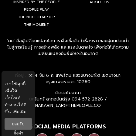
INSPIRED BY THE PEOPLE
ABOUT US
PEOPLE PLAY
THE NEXT CHAPTER
THE MOMENT
'คน' คือผู้เปลี่ยนแปลงโลก เราจึงเชื่อมั่นว่าเรื่องราวของผู้คนย่อมนำ
ไปสู่การเรียนรู้ การสร้างพลัง และแรงบันดาลใจ เพื่อก่อให้เกิดความ
เปลี่ยนแปลงอันยิ่งใหญ่ในอนาคต
ที่อยู่ : 1854 ชั้น 6 ถ. เทพรัตน แขวงบางนาใต้ เขตบางนา
×
กรุงเทพมหานคร 10260
เราใช้คุกกี้
เพื่อให้
ติดต่อโฆษณา
เว็บไซต์
นครินทร์ ลาภอนันด์รุ่ง
094 572 2828 /
ทำงานได้ดี
NAKARIN_LAR@THEPEOPLE.CO
ขึ้น
เพิ่มเติม
ยอมรับ
SOCIAL MEDIA PLATFORMS
ตั้งค่า