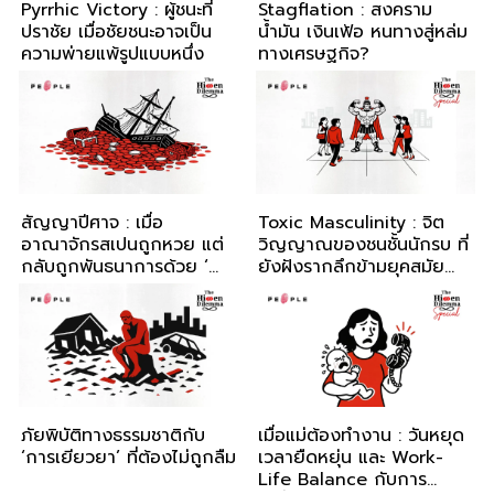
Pyrrhic Victory : ผู้ชนะที่
Stagflation : สงคราม
ปราชัย เมื่อชัยชนะอาจเป็น
น้ำมัน เงินเฟ้อ หนทางสู่หล่ม
ความพ่ายแพ้รูปแบบหนึ่ง
ทางเศรษฐกิจ?
สัญญาปีศาจ : เมื่อ
Toxic Masculinity : จิต
อาณาจักรสเปนถูกหวย แต่
วิญญาณของชนชั้นนักรบ ที่
กลับถูกพันธนาการด้วย ‘คำ
ยังฝังรากลึกข้ามยุคสมัย
สาป’
กับ ธเนศ วงศ์นานนาวา
ภัยพิบัติทางธรรมชาติกับ
เมื่อแม่ต้องทำงาน : วันหยุด
‘การเยียวยา’ ที่ต้องไม่ถูกลืม
เวลายืดหยุ่น และ Work-
Life Balance กับการ