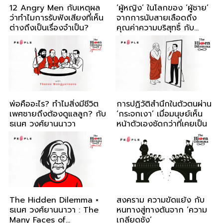
12 Angry Men กับเหตุผล
‘ผู้หญิง’ ในโลกของ ‘ผู้ชาย’
ว่าทำไมการรับฟังเสียงที่เห็น
จากการนับสายเลือดถึง
ต่างถึงเป็นเรื่องจำเป็น?
คุณค่าความบริสุทธิ์ กับ
ธเนศ วงศ์ยานนาวา
พ่อคืออะไร? ทำไมสิ่งมีชีวิต
การปฏิวัติสำนึกในตัวตนผ่าน
เพศชายถึงต้องดูแลลูก? กับ
‘กระจกเงา’ เมื่อมนุษย์เห็น
ธเนศ วงศ์ยานนาวา
หน้าตัวเองชัดกว่าที่เคยเป็น
The Hidden Dilemma ×
สงคราม ความขัดแย้ง กับ
ธเนศ วงศ์ยานนาวา : The
หนทางสู่ทางตันจาก ‘ความ
Many Faces of
เกลียดชัง’