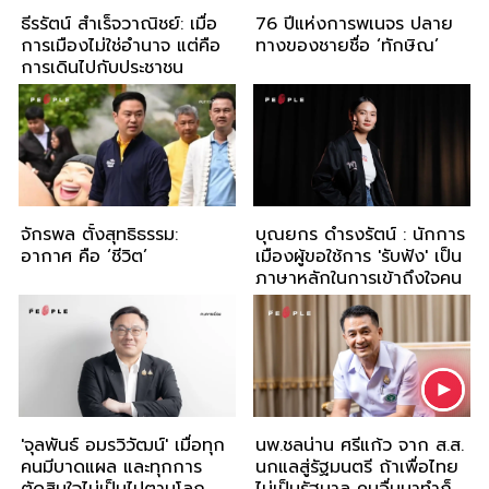
ธีรรัตน์ สำเร็จวาณิชย์: เมื่อ
76 ปีแห่งการพเนจร ปลาย
การเมืองไม่ใช่อำนาจ แต่คือ
ทางของชายชื่อ ‘ทักษิณ’
การเดินไปกับประชาชน
จักรพล ตั้งสุทธิธรรม:
บุณยกร ดำรงรัตน์ : นักการ
อากาศ คือ ‘ชีวิต’
เมืองผู้ขอใช้การ 'รับฟัง' เป็น
ภาษาหลักในการเข้าถึงใจคน
'จุลพันธ์ อมรวิวัฒน์' เมื่อทุก
นพ.ชลน่าน ศรีแก้ว จาก ส.ส.
คนมีบาดแผล และทุกการ
นกแลสู่รัฐมนตรี ถ้าเพื่อไทย