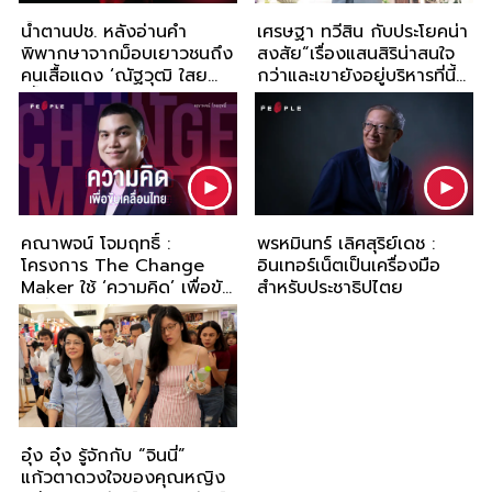
น้ำตานปช. หลังอ่านคำ
เศรษฐา ทวีสิน กับประโยคน่า
พิพากษาจากม็อบเยาวชนถึง
สงสัย“เรื่องแสนสิริน่าสนใจ
คนเสื้อแดง ‘ณัฐวุฒิ ใสย
กว่าและเขายังอยู่บริหารที่นี้
เกื้อ’ 22 ปีเวทีการเมือง
ต่อ"
คณาพจน์ โจมฤทธิ์ :
พรหมินทร์ เลิศสุริย์เดช :
โครงการ The Change
อินเทอร์เน็ตเป็นเครื่องมือ
Maker ใช้ ‘ความคิด’ เพื่อขับ
สำหรับประชาธิปไตย
เคลื่อนประเทศไทย
อุ๋ง อุ๋ง รู้จักกับ “จินนี่”
แก้วตาดวงใจของคุณหญิง