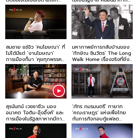
ตัดสินใจไม่เป็นไปตามโลก
ไม่เป็นรัฐบาล คนอื่นมาทำก็
อุดมคติ
ไม่สำเร็จ
สมชาย แซ่จิว ‘คนโฆษณา’ ที่
มหากาพย์การกลับบ้านของ
ไม่ได้มีแต่ ‘งานโฆษณา’
‘ทักษิณ ชินวัตร’ The Long
การเมืองก็มา ‘คุยทุกพรรค
Walk Home เรื่องจริงที่ยิ่ง
รักทุกคน’
กว่าหนังชีวิต
สุรนันทน์ เวชชาชีวะ มอง
‘ภัทร ภมรมนตรี’ ทายาท
อนาคต ‘ไอติม-อุ๊งอิ๊งค์’ และ
‘คณะราษฎร’ แห่งเพื่อไทย
การเมืองในรัฐสภาหากมีการ
กับภารกิจกอบกู้แฟลต
พลิกขั้ว
ดินแดง