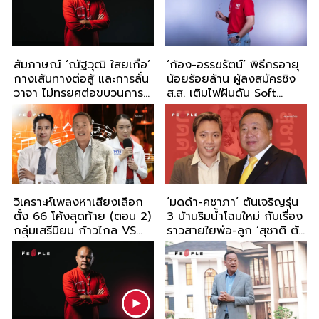
สัมภาษณ์ ‘ณัฐวุฒิ ใสยเกื้อ’
‘ก้อง-อรรฆรัตน์’ พิธีกรอายุ
กางเส้นทางต่อสู้ และการลั่น
น้อยร้อยล้าน ผู้ลงสมัครชิง
วาจา ไม่ทรยศต่อขบวนการ
ส.ส. เติมไฟฝันดัน Soft
เสื้อแดง
Power ผ่านเพื่อไทย
วิเคราะห์เพลงหาเสียงเลือก
‘มดดำ-คชาภา’ ตันเจริญรุ่น
ตั้ง 66 โค้งสุดท้าย (ตอน 2)
3 บ้านริมน้ำโฉมใหม่ กับเรื่อง
กลุ่มเสรีนิยม ก้าวไกล VS
ราวสายใยพ่อ-ลูก ‘สุชาติ ตัน
เพื่อไทย
เจริญ’