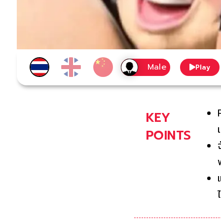
Play
KEY
POINTS