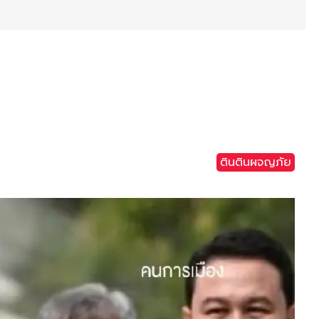
ตินตินผจญภัย