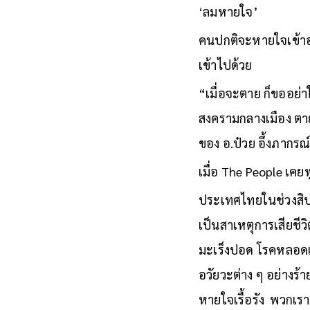
‘ลมหายใจ’
คนปกติจะหายใจเข้าออก
เข้าไปด้วย
“เมื่อจะตาย ก็ขออย่า
สงครามกลางเมือง ตา
ของ อ.ป๋วย อึ้งภากร
เมื่อ The People เคยพ
ประเทศไทยในช่วงสิบปี
เป็นสาเหตุการเสียช
มะเร็งปอด โรคหลอดเล
อวัยวะต่าง ๆ อย่างร
หายใจเรื้อรัง พวกเร