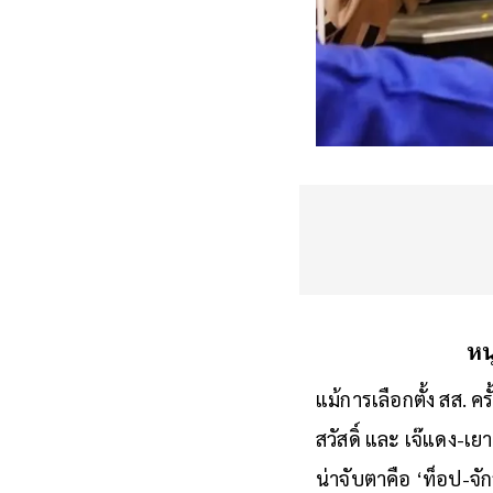
หน
แม้การเลือกตั้ง สส. ครั
สวัสดิ์ และ เจ๊แดง-เ
น่าจับตาคือ ‘ท็อป-จ