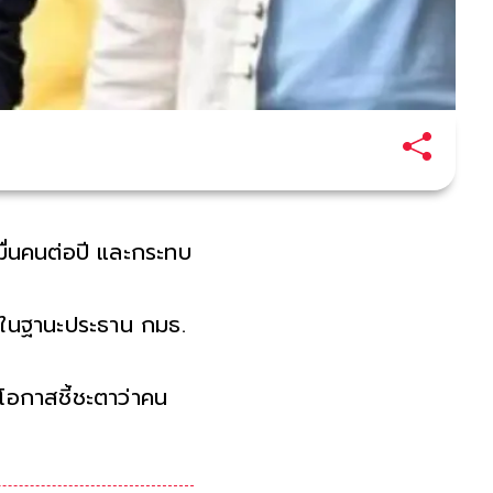
ื่นคนต่อปี และกระทบ
ในฐานะประธาน กมธ.
โอกาสชี้ชะตาว่าคน