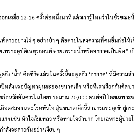
เฉลี่ย 12-16 ครั้งต่อหนึ่งนาที แล้วเรารู้ไหมว่าในชั่วขณะน
ให้ตายอย่างโง่ ๆ อย่างบ้า ๆ คือตายในสงครามที่คนอื่นก่อให้เ
ยเพราะอุบัติเหตุรถยนต์ ตายเพราะน้ำหรืออากาศเป็นพิษ” 
ณ์
ูดถึง ‘น้ำ’ คือชีวิตแล้ว ในครั้งนี้จะพูดถึง ‘อากาศ’ ที่มีความ
หลัง เจอปัญหาฝุ่นละอองขนาดเล็ก หรือที่เราเรียกกันติดปากว่
ีวิตก่อนวัยอันควรในไทยประมาณ 70,000 คนต่อปี โดยเฉพาะ
ือดสมอง และโรคหัวใจ ฝุ่นขนาดเล็กนี้สามารถทะลุเข้าสู่กระ
้ายแรง เช่น หัวใจล้มเหลว หรือหายใจลำบาก โดยเฉพาะผู้ป่ว
ากำลังจะตายกันอย่างเงียบ ๆ