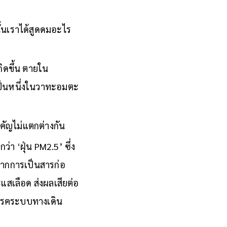
ั้นเราได้สูดดมอะไร
กิดขึ้น ตายใน
เป็นหนึ่งในวาทะอมตะ
สำคัญไม่แตกต่างกัน
า ‘ฝุ่น PM2.5’ ซึ่ง
จากการเป็นสารก่อ
แสเลือด ส่งผลเสียต่อ
ยโรคระบบทางเดิน