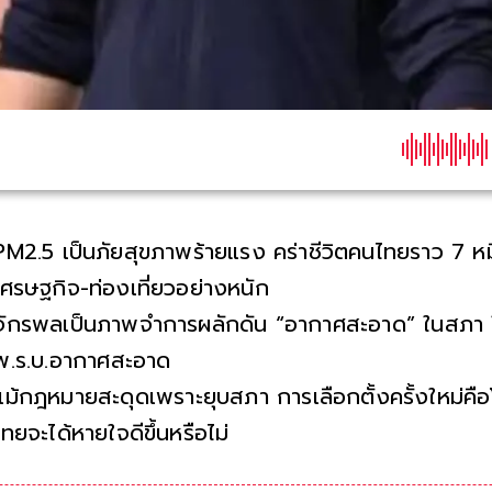
PM2.5 เป็นภัยสุขภาพร้ายแรง คร่าชีวิตคนไทยราว 7 หม
เศรษฐกิจ-ท่องเที่ยวอย่างหนัก
จักรพลเป็นภาพจำการผลักดัน “อากาศสะอาด” ในสภา 
พ.ร.บ.อากาศสะอาด
แม้กฎหมายสะดุดเพราะยุบสภา การเลือกตั้งครั้งใหม่คือ
ไทยจะได้หายใจดีขึ้นหรือไม่