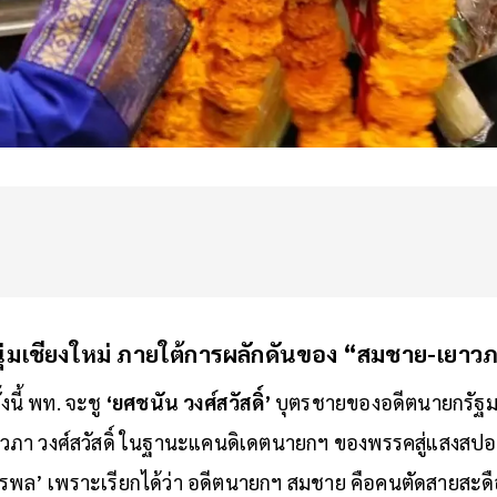
ุ่มเชียงใหม่ ภายใต้การผลักดันของ “สมชาย-เยาว
้งนี้ พท. จะชู
‘ยศชนัน วงศ์สวัสดิ์’
บุตรชายของอดีตนายกรัฐม
ยาวภา วงศ์สวัสดิ์ ในฐานะแคนดิเดตนายกฯ ของพรรคสู่แสงสปอตไ
ักรพล’ เพราะเรียกได้ว่า อดีตนายกฯ สมชาย คือคนตัดสายสะด