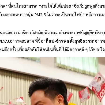
ด’ ที่คนไทยสามารถ ‘หายใจได้เต็มปอด’ จึงเริ่มถูกพูดถึงมากข
่ได้รับผลกระทบจากฝุ่น PM2.5 ไม่ว่าจะเป็นจากไฟป่า หรือการเ
ธานคณะกรรมาธิการวิสามัญพิจารณาร่างพระราชบัญญัติบริหาร
พ.ร.บ.อากาศสะอาด ที่ชื่อ
‘ท็อป-จักรพล ตั้งสุทธิธรรม’
จากพร
่อีกครั้ง เพื่อผลักดันให้คนในพื้นที่ ได้มีอากาศดี ๆ ไว้หายใจ