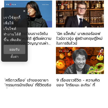
×
เราใช้คุกกี้
เพื่อให้
เว็บไซต์
ฮัน คัง : นักเขียนรางวัลโน
‘นิค แจ็คสัน’ มาสเตอร์ออฟ
ทำงานได้ดี
เบลชาวเกาหลีใต้ ผู้ตีแผ่ความ
ไวน์ดาวรุ่ง ผู้สร้างทฤษฎีใหม่
ขึ้น
เพิ่มเติม
ชอกช้ำทางจิตวิญญาณผ่าน
ในการชิมไวน์
งานประพันธ์ระดับโลก
ยอมรับ
ตั้งค่า
‘ศรีดาวเรือง’ เจ้าของฉายา
9 เรื่องราวชีวิต - ความคิด
‘กรรมกรนักเขียน’ ที่ชีวิตจริง
ของ ‘โทริยะมะ อะกิระ’ ที่
ยิ่งกว่านิยาย
สะท้อนผ่าน ‘ Dragon Ball’