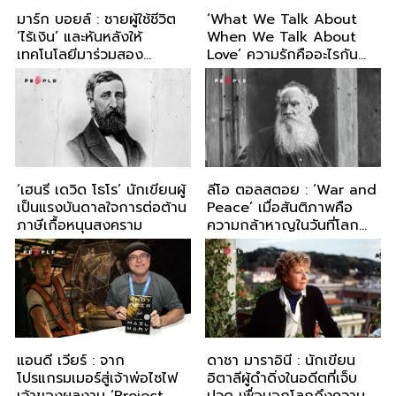
มาร์ก บอยล์ : ชายผู้ใช้ชีวิต
‘What We Talk About
‘ไร้เงิน’ และหันหลังให้
When We Talk About
เทคโนโลยีมาร่วมสอง
Love’ ความรักคืออะไรกัน
ทศวรรษ
แน่?
‘เฮนรี เดวิด โธโร’ นักเขียนผู้
ลีโอ ตอลสตอย : ‘War and
เป็นแรงบันดาลใจการต่อต้าน
Peace’ เมื่อสันติภาพคือ
ภาษีเกื้อหนุนสงคราม
ความกล้าหาญในวันที่โลก
แหลกสลาย
แอนดี เวียร์ : จาก
ดาชา มาราอินี : นักเขียน
โปรแกรมเมอร์สู่เจ้าพ่อไซไฟ
อิตาลีผู้ดำดิ่งในอดีตที่เจ็บ