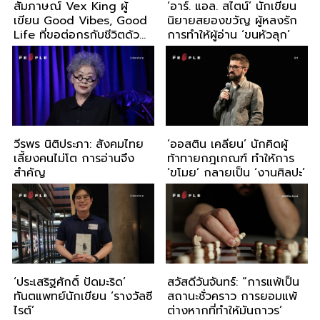
สัมภาษณ์ Vex King ผู้
‘อาร์. แอล. สไตน์’ นักเขียน
เขียน Good Vibes, Good
นิยายสยองขวัญ ผู้หลงรัก
Life ที่ขอต่อกรกับชีวิตด้วย
การทำให้ผู้อ่าน ‘ขนหัวลุก’
การ ‘คิดบวก’
วีรพร นิติประภา: สังคมไทย
‘ออสติน เคลียน’ นักคิดผู้
เลี้ยงคนไม่โต การอ่านจึง
ท้าทายกฎเกณฑ์ ทำให้การ
สำคัญ
‘ขโมย’ กลายเป็น ‘งานศิลปะ’
‘ประเสริฐศักดิ์ ปัดมะริด’
สวัสดีวันจันทร์: “การแพ้เป็น
ทันตแพทย์นักเขียน ‘รางวัลซี
สถานะชั่วคราว การยอมแพ้
ไรต์’
ต่างหากที่ทำให้มันถาวร’