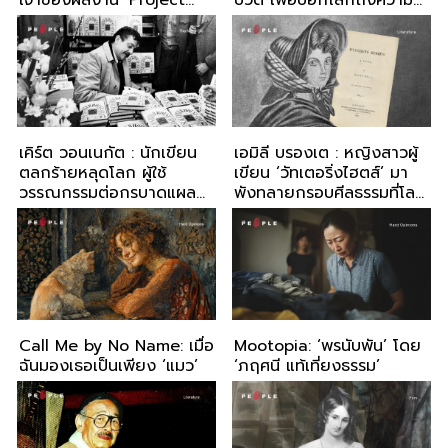
เจ้าของผลงาน ‘Project
ปวด เพื่อบอกโลกถึงความ
Hail Mary’
เลวร้ายของสงคราม
เคิร์ต วอนเนกัต : นักเขียน
เอมิลี บรองเต : หญิงสาวผู้
ตลกร้ายหลุดโลก ผู้ใช้
เขียน ‘วัทเตอริ่งไฮตส์’ มา
วรรณกรรมต่อกรบาดแผล
พังทลายกรอบศีลธรรมที่โลก
สงคราม
สร้างไว้
Call Me by No Name: เมื่อ
Mootopia: ‘พรนับพัน’ โดย
ฉันมองเธอเป็นเพียง ‘แมว’
‘ภฤศนี แท้เที่ยงธรรม’