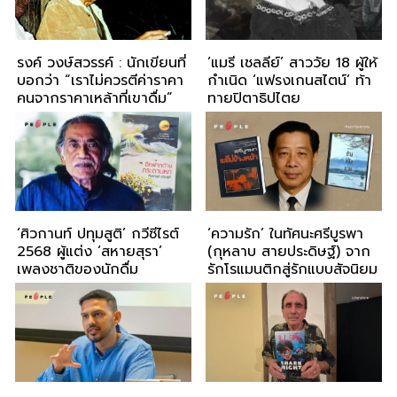
รงค์ วงษ์สวรรค์ : นักเขียนที่
‘แมรี เชลลีย์’ สาววัย 18 ผู้ให้
บอกว่า “เราไม่ควรตีค่าราคา
กำเนิด ‘แฟรงเกนสไตน์’ ท้า
คนจากราคาเหล้าที่เขาดื่ม”
ทายปิตาธิปไตย
‘ศิวกานท์ ปทุมสูติ’ กวีซีไรต์
‘ความรัก’ ในทัศนะศรีบูรพา
2568 ผู้แต่ง ‘สหายสุรา’
(กุหลาบ สายประดิษฐ์) จาก
เพลงชาติของนักดื่ม
รักโรแมนติกสู่รักแบบสัจนิยม