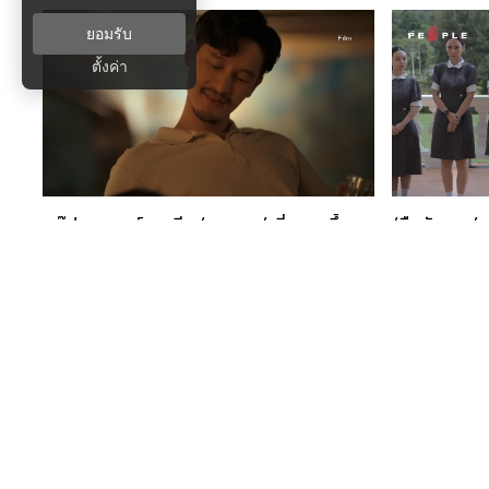
ยอมรับ
ตั้งค่า
แก๊ป ธนเวทย์ : อดีต ‘พระรอง’ ที่ผงาดขึ้น
‘สืบสันดาน’ ฉากสะท้อนที่ทำให้เห็นว่า สังคม
เป็น ‘ตัวร้าย’ จนคนไม่ลืม
หล่อสันดาน
INTERVIEW
COLLAB