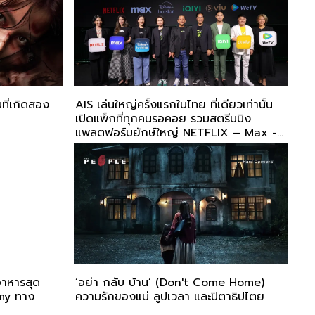
นที่เกิดสอง
AIS เล่นใหญ่ครั้งแรกในไทย ที่เดียวเท่านั้น
เปิดแพ็กที่ทุกคนรอคอย รวมสตรีมมิง
แพลตฟอร์มยักษ์ใหญ่ NETFLIX – Max -
Disney+ Hotstar – iQIYI – VIU –
WeTV จบครบในแพ็กเดียวกับ PLAY
ULTIMATE เพียง 999 บาท ต่อเดือนเท่านั้น
ำอาหารสุด
‘อย่า กลับ บ้าน’ (Don't Come Home)
my ทาง
ความรักของแม่ ลูปเวลา และปิตาธิปไตย