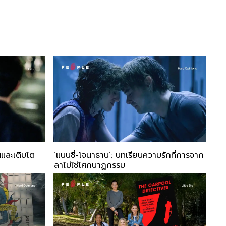
นและเติบโต
‘แนนซี่-โจนาธาน’: บทเรียนความรักที่การจาก
ลาไม่ใช่โศกนาฏกรรม