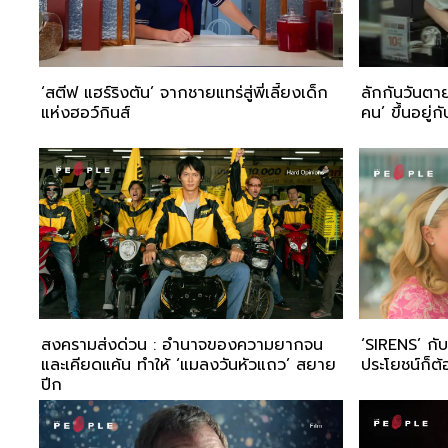
‘สตีฟ แฮร์ริงตัน’ จากชายแทร่สู่พี่เลี้ยงเด็ก
ลักกันวันตาย 
แห่งฮอว์กินส์
คน’ ขึ้นอยู่
สงครามส่งด่วน : อำนาจของความยากจน
‘SIRENS’ กับ
และเคียดแค้น ทำให้ ‘แมลงวันหัวแถว’ สยาย
ประโยชน์ก็ต
ปีก