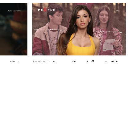
ามรู้สึก'
‘มิมี่ คีน’ นักแสดงผู้รับบท ‘รูบี้ แมทธิวส์’ ใน
‘Sex Education’ ตัวละครสาวคลั่งรักใน
อุดมคติ
'คน' คือผู้เปลี่ยนแปลงโลก เราจึงเชื่อมั่นว่าเรื่องราว