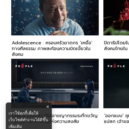
Adolescence : ครอบครัวฆาตกร ‘เหยื่อ’
ปิตาธิปไตย
ทางศีลธรรม ภาพสะท้อนความบิดเบี้ยวใน
สังคมไทยใน
สังคม
×
เราใช้คุกกี้เพื่อให้
Doubt (2024) ซีรีส์อาชญากรรมระทึกขวัญ
‘ออกแบบ’ ชุต
เว็บไซต์ทำงานได้ดีขึ้น
ที่บ่มเพาะเมล็ดพันธุ์แห่งความสงสัย
แปลก เจ้าข
เพิ่มเติม