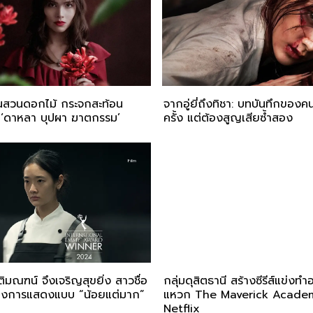
ในสวนดอกไม้ กระจกสะท้อน
จากอู่ยี่ถึงทิชา: บทบันทึกของค
 ‘ดาหลา บุปผา ฆาตกรรม’
ครั้ง แต่ต้องสูญเสียซ้ำสอง
ิมณฑน์ จึงเจริญสุขยิ่ง สาวชื่อ
กลุ่มดุสิตธานี สร้างซีรีส์แข่งท
องการแสดงแบบ “น้อยแต่มาก”
แหวก The Maverick Acade
Netflix