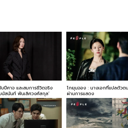
บปีศาจ และสมการชีวิตจริง
โกยุนจอง : นางเอกที่แปลตัวต
นัสนันท์ พันเลิศวงศ์สกุล’
ผ่านการแสดง