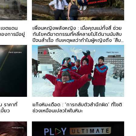
’ เขตแดน
เพื่อนหญิงพลังหญิง : เมื่อคุณแม่ทั้งสี่ ช่วย
องการมีอยู่
กันไขคดีฆาตกรรมที่คลี่คลายไม่ได้นานนับสิบ
ปีจนสำเร็จ กับเหตุผลว่าทำไมผู้หญิงถึง ‘สืบ’
เก่ง
 ราคาที่
แก๊งหิมะเดือด : ‘การกลับตัวสำนึกผิด’ ที่โชติ
บี้ยว
ช่วงเหมือนเปลวไฟในหิมะ