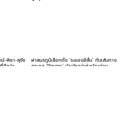
น์-พิธา-สุชัช
ผ่าสมรภูมิเลือกตั้ง ‘ระยองฮิสั้น’ กับเส้นทาง
ที่ดีกว่า
ตระกูล ‘ปิตุเตชะ’ บ้านใหญ่แห่งบ้านค่าย
'คน' คือผู้เปลี่ยนแปลงโลก เราจึงเชื่อมั่นว่าเรื่องราว