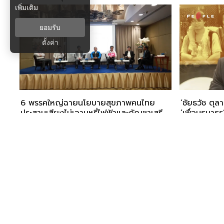
เพิ่มเติม
ยอมรับ
ตั้งค่า
6 พรรคใหญ่ฉายนโยบายสุขภาพคนไทย
‘ชัยธวัช ตุล
ประสานเสียงไม่เอาบุหรี่ไฟฟ้าและกัญชาเสรี
‘เพื่อนธนาธร
การเมือง
INTERVIEW
COLLAB