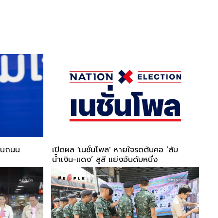
’ บนถนน
เปิดผล 'เนชั่นโพล' หายใจรดต้นคอ ‘ส้ม
น้ำเงิน-แดง’ สูสี แย่งอันดับหนึ่ง