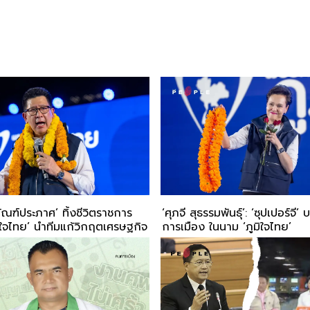
ิทัณฑ์ประภาศ’ ทิ้งชีวิตราชการ
‘ศุภจี สุธรรมพันธุ์’: ‘ซุปเปอร์จี
มิใจไทย’ นำทีมแก้วิกฤตเศรษฐกิจ
การเมือง ในนาม ‘ภูมิใจไทย’