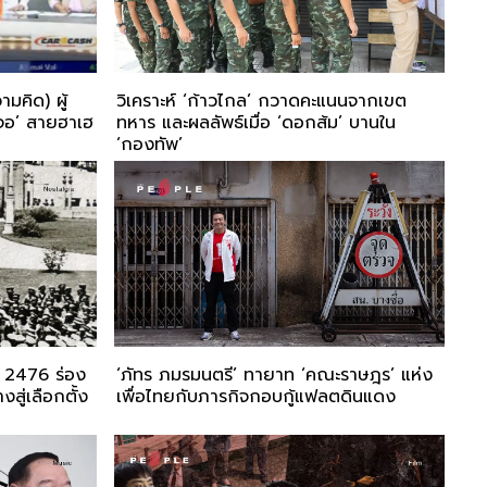
ามคิด) ผู้
วิเคราะห์ ‘ก้าวไกล’ กวาดคะแนนจากเขต
จอ’ สายฮาเฮ
ทหาร และผลลัพธ์เมื่อ ‘ดอกส้ม’ บานใน
‘กองทัพ’
รก 2476 ร่อง
‘ภัทร ภมรมนตรี’ ทายาท ‘คณะราษฎร’ แห่ง
สู่เลือกตั้ง
เพื่อไทยกับภารกิจกอบกู้แฟลตดินแดง