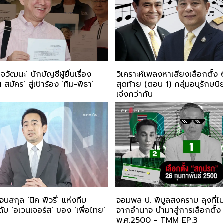
ิจวัฒนะ’ นักบัญชีผู้ยื่นเรื่อง
วิเคราะห์เพลงหาเสียงเลือกตั้ง 
มัคร’ สู่เป้าร้อง ‘ทิม-พิธา’
สุดท้าย (ตอน 1) กลุ่มอนุรักษ
เจ๋งกว่ากัน
รจนสกุล ‘นิค ฟิวรี่’ แห่งทีม
จอมพล ป. พิบูลสงคราม ลุงที่
ับ ‘อเวนเจอร์ส’ ของ ‘เพื่อไทย’
จากอำนาจ นำมาสู่การเลือกตั้
พ.ศ.2500 - TMM EP.3