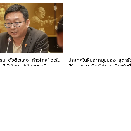
าธน’ ตัวตึงแห่ง ‘ก้าวไกล’ วงใน
ประเทศในฝันจากมุมมอง ‘สุดารัต
’ ที่ยังโลดแล่นในสมรภูมิ
วีร์’ และแนวคิดนำไทยสู่วันพรุ่งนี้
ORATION
LISTEN