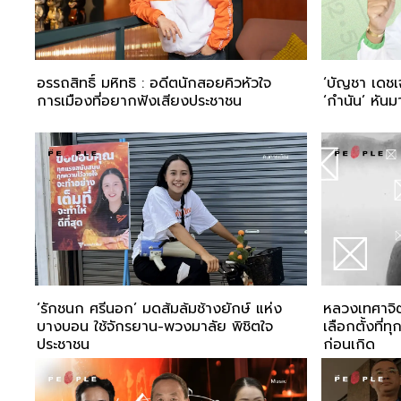
อรรถสิทธิ์ มหิทธิ : อดีตนักสอยคิวหัวใจ
‘บัญชา เดชเจ
การเมืองที่อยากฟังเสียงประชาชน
‘กำนัน’ หันม
‘รักชนก ศรีนอก’ มดส้มล้มช้างยักษ์ แห่ง
หลวงเทศาจิต
บางบอน ใช้จักรยาน-พวงมาลัย พิชิตใจ
เลือกตั้งที่
ประชาชน
ก่อนเกิด