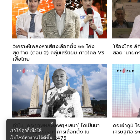
วิเคราะห์เพลงหาเสียงเลือกตั้ง 66 โค้ง
‘เรืองไกร ลีก
สุดท้าย (ตอน 2) กลุ่มเสรีนิยม ก้าวไกล VS
สอย ‘นายกฯ ส
เพื่อไทย
×
ทำไม ‘พระยาพหลพลพยุหเสนา’ ได้เป็นนา
ดร.เผ่าภูมิ โ
เราใช้คุกกี้เพื่อให้
ยกฯ ไทยคนแรกจากการเลือกตั้ง ใน
เศรษฐกิจ ระด
บรรยากาศยุคหลัง 2475
เว็บไซต์ทำงานได้ดีขึ้น