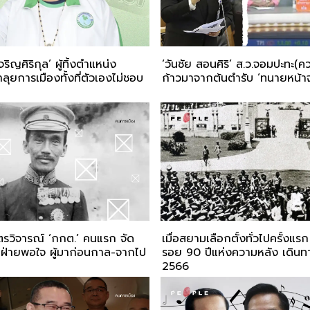
ริญศิริกุล’ ผู้ทิ้งตำแหน่ง
‘วันชัย สอนศิริ’ ส.ว.จอมปะทะ(คว
าลุยการเมืองทั้งที่ตัวเองไม่ชอบ
ก้าวมาจากต้นตำรับ ‘ทนายหน้า
รวิจารณ์ ‘กกต.’ คนแรก จัด
เมื่อสยามเลือกตั้งทั่วไปครั้งแ
ทุกฝ่ายพอใจ ผู้มาก่อนกาล-จากไป
รอย 90 ปีแห่งความหลัง เดินทาง
2566