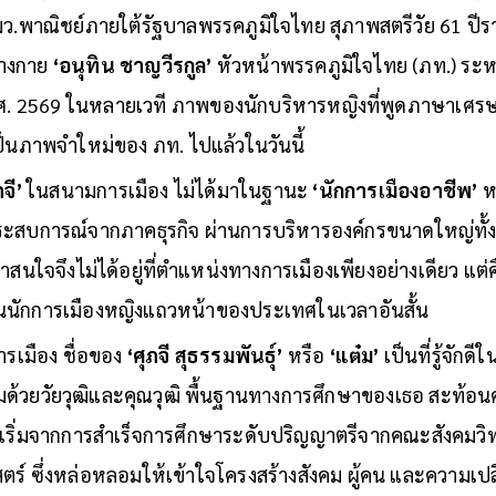
ึ้นมาอยู่ในความสนใจของสาธารณชนอย่างรวดเร็ว จากอดีตผู้บ
ว.พาณิชย์ภายใต้รัฐบาลพรรคภูมิใจไทย สุภาพสตรีวัย 61 ปีรา
้างกาย
‘อนุทิน ชาญวีรกูล’
หัวหน้าพรรคภูมิใจไทย (ภท.) ระห
ี พ.ศ. 2569 ในหลายเวที ภาพของนักบริหารหญิงที่พูดภาษาเศร
เป็นภาพจำใหม่ของ ภท. ไปแล้วในวันนี้
ภจี’
ในสนามการเมือง ไม่ได้มาในฐานะ
‘นักการเมืองอาชีพ’
หา
ระสบการณ์จากภาคธุรกิจ ผ่านการบริหารองค์กรขนาดใหญ่ทั
นใจจึงไม่ได้อยู่ที่ตำแหน่งทางการเมืองเพียงอย่างเดียว แต่
ในนักการเมืองหญิงแถวหน้าของประเทศในเวลาอันสั้น
ารเมือง ชื่อของ
‘ศุภจี สุธรรมพันธุ์’
หรือ
‘แต๋ม’
เป็นที่รู้จักดี
อมด้วยวัยวุฒิและคุณวุฒิ พื้นฐานทางการศึกษาของเธอ สะท้
 เริ่มจากการสำเร็จการศึกษาระดับปริญญาตรีจากคณะสังคมว