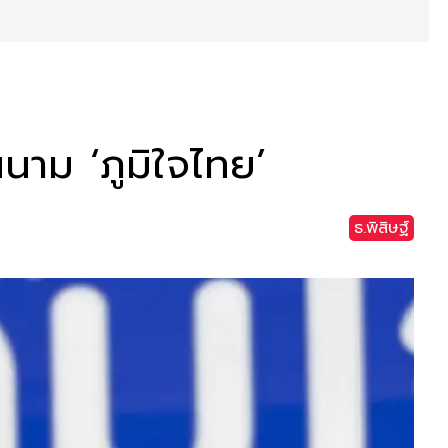
นนาม ‘ภูมิใจไทย’
ธ.พิสิษฐ์