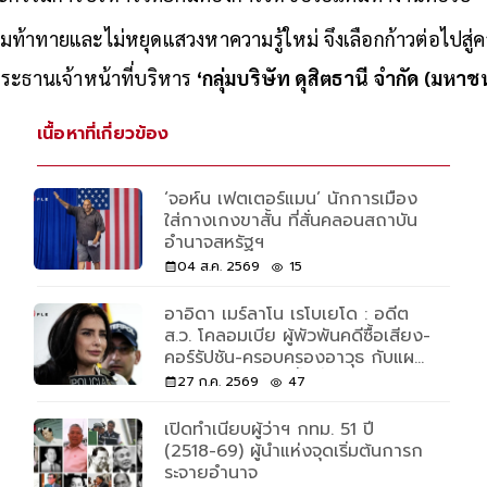
่คณะกรรมการบริหารไทยคมต้องการให้ซีอีโอแต๋มทำงานต่อไป
ามท้าทายและไม่หยุดแสวงหาความรู้ใหม่ จึงเลือกก้าวต่อไปสู
ระธานเจ้าหน้าที่บริหาร
‘กลุ่มบริษัท ดุสิตธานี จำกัด (มหาช
เนื้อหาที่เกี่ยวข้อง
‘จอห์น เฟตเตอร์แมน’ นักการเมือง
ใส่กางเกงขาสั้น ที่สั่นคลอนสถาบัน
อำนาจสหรัฐฯ
04 ส.ค. 2569
15
อาอิดา เมร์ลาโน เรโบเยโด : อดีต
ส.ว. โคลอมเบีย ผู้พัวพันคดีซื้อเสียง-
คอร์รัปชัน-ครอบครองอาวุธ กับแผน
โรยตัวแหกคุก 3 ชั้นที่ฮอลลีวูดยัง
27 ก.ค. 2569
47
ต้องทึ่ง
เปิดทำเนียบผู้ว่าฯ กทม. 51 ปี
(2518-69) ผู้นำแห่งจุดเริ่มต้นการก