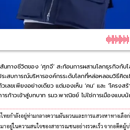
เส้นทางชีวิตของ ‘ศุภจี’ สะท้อนการผสานโลกธุรกิจกับ
ประสบการณ์บริหารองค์กรระดับโลกที่หล่อหลอมวิธีคิดเช
ตัวเลขเพียงอย่างเดียว แต่มองเห็น ‘คน’ และ ‘โครงสร้
การก้าวเข้าสู่บทบาท รมว.พาณิชย์ ไม่ใช่การเมืองแบบนั
เป็นการนำความเป็นมืออาชีพมาแปลเป็นนโยบาย
ืองไทยกำลังอยู่ท่ามกลางความผันผวนและการแสวงหาทางเลือก