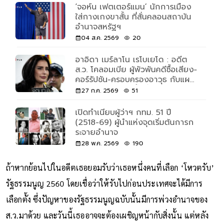
‘จอห์น เฟตเตอร์แมน’ นักการเมือง
ใส่กางเกงขาสั้น ที่สั่นคลอนสถาบัน
อำนาจสหรัฐฯ
04 ส.ค. 2569
20
อาอิดา เมร์ลาโน เรโบเยโด : อดีต
ส.ว. โคลอมเบีย ผู้พัวพันคดีซื้อเสียง-
คอร์รัปชัน-ครอบครองอาวุธ กับแผน
โรยตัวแหกคุก 3 ชั้นที่ฮอลลีวูดยัง
27 ก.ค. 2569
51
ต้องทึ่ง
เปิดทำเนียบผู้ว่าฯ กทม. 51 ปี
(2518-69) ผู้นำแห่งจุดเริ่มต้นการก
ระจายอำนาจ
28 พ.ค. 2569
190
ถ้าหากย้อนไปในอดีตเธอยอมรับว่าเธอหนึ่งคนที่เลือก ‘โหวตรับ’
รัฐธรรมนูญ 2560 โดยเชื่อว่าให้รับไปก่อนประเทศจะได้มีการ
เลือกตั้ง ซึ่งปัญหาของรัฐธรรมนูญฉบับนั้นมีการพ่วงอำนาจของ
ส.ว.มาด้วย และวันนี้เธออาจจะต้องเผชิญหน้ากับสิ่งนั้น แต่หลัง