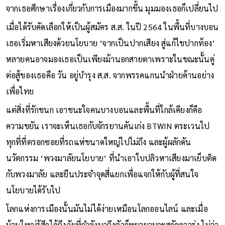
จากเธอศึกษาเรื่องเกี่ยวกับการเมืองมากขึ้น มุมมองเธอก็เปลี่ยนไป
เมื่อได้รับคัดเลือกให้เป็นผู้สมัคร ส.ส. ในปี 2564 ในพื้นที่บางบอน
เธอเริ่มหาเสียงด้วยนโยบาย ‘จากเป็นปากเสียง สู่แก้ไขปากท้อง’
หลายคนอาจมองเธอเป็นเพียงม้านอกสายตาเพราะในขณะนั้นคู่
ต่อสู้ของเธอคือ วัน อยู่บำรุง ส.ส. จากพรรคแกนนำฝ่ายค้านอย่าง
เพื่อไทย
แต่สิ่งที่รักชนก เอาชนะใจคนบางบอนและพื้นที่ใกล้เคียงก็คือ
ความขยัน เราจะเห็นเธอกับจักรยานคันเก่ง BTWIN ตระเวนไป
ทุกที่ที่ตรอกซอยที่รถแห่ขนาดใหญ่ไปไม่ถึง และผู้ผลักดัน
นวัตกรรม ‘พวงมาลัยนโยบาย’ ที่นำเอาใบปลิวหาเสียงมาเย็บติด
กับพวงมาลัย และยืนประจำจุดสี่แยกเพื่อแจกให้กับผู้ที่สนใจ
นโยบายได้รับไป
โลกแห่งการเมืองนั้นมันไม่ได้ง่ายเหมือนโลกออนไลน์ และเมื่อ
บ้านใหญ่รู้สึกได้ถึงภัยที่กำลังมาถึงตัวก็พยายามจะสกัดดาวรุ่ง ไม่ว่า