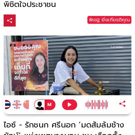
พิชิตใจประชาชน
พิเชฐ ยิ่งเกียรติคุณ
ไอซ์ - รักชนก ศรีนอก ‘มดส้มล้มช้าง