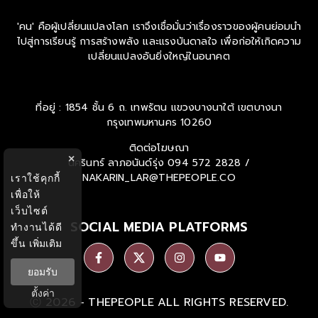
'คน' คือผู้เปลี่ยนแปลงโลก เราจึงเชื่อมั่นว่าเรื่องราวของผู้คนย่อมนำ
ไปสู่การเรียนรู้ การสร้างพลัง และแรงบันดาลใจ เพื่อก่อให้เกิดความ
เปลี่ยนแปลงอันยิ่งใหญ่ในอนาคต
ที่อยู่ : 1854 ชั้น 6 ถ. เทพรัตน แขวงบางนาใต้ เขตบางนา
กรุงเทพมหานคร 10260
ติดต่อโฆษณา
×
นครินทร์ ลาภอนันด์รุ่ง
094 572 2828 /
NAKARIN_LAR@THEPEOPLE.CO
เราใช้คุกกี้
เพื่อให้
เว็บไซต์
SOCIAL MEDIA PLATFORMS
ทำงานได้ดี
ขึ้น
เพิ่มเติม
ยอมรับ
ตั้งค่า
Ⓒ 2026 -
THEPEOPLE
ALL RIGHTS RESERVED.