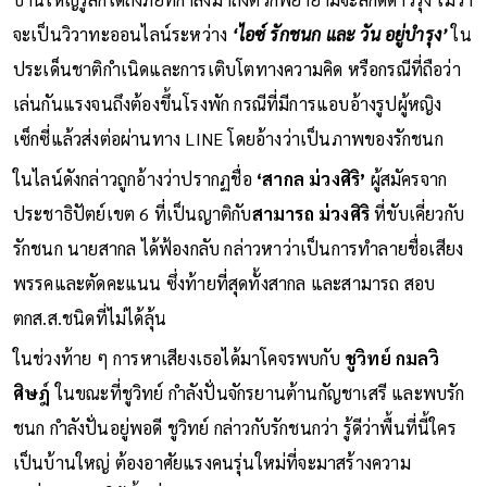
จะเป็นวิวาทะออนไลน์ระหว่าง
‘ไอซ์ รักชนก และ วัน อยู่บำรุง’
ใน
ประเด็นชาติกำเนิดและการเติบโตทางความคิด หรือกรณีที่ถือว่า
เล่นกันแรงจนถึงต้องขึ้นโรงพัก กรณีที่มีการแอบอ้างรูปผู้หญิง
เซ็กซี่แล้วส่งต่อผ่านทาง LINE โดยอ้างว่าเป็นภาพของรักชนก
ในไลน์ดังกล่าวถูกอ้างว่าปรากฏชื่อ
‘สากล ม่วงศิริ’
ผู้สมัครจาก
ประชาธิปัตย์เขต 6 ที่เป็นญาติกับ
สามารถ ม่วงศิริ
ที่ขับเคี่ยวกับ
รักชนก นายสากล ได้ฟ้องกลับ กล่าวหาว่าเป็นการทำลายชื่อเสียง
พรรคและตัดคะแนน ซึ่งท้ายที่สุดทั้งสากล และสามารถ สอบ
ตกส.ส.ชนิดที่ไม่ได้ลุ้น
ในช่วงท้าย ๆ การหาเสียงเธอได้มาโคจรพบกับ
ชูวิทย์ กมลวิ
ศิษฎ์
ในขณะที่ชูวิทย์ กำลังปั่นจักรยานต้านกัญชาเสรี และพบรัก
ชนก กำลังปั่นอยู่พอดี ชูวิทย์ กล่าวกับรักชนกว่า รู้ดีว่าพื้นที่นี้ใคร
เป็นบ้านใหญ่ ต้องอาศัยแรงคนรุ่นใหม่ที่จะมาสร้างความ