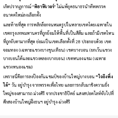
เกิดปรากฏการณ์
‘พิธาฟีเวอร์’
ไม่แพ้ยุคธนาธรนำทัพพรรค
อนาคตใหม่ลงเลือกตั้ง
และท้ายที่สุด การพลิกล็อกจนหมดรูปในหลายเขตโดยเฉพาะใน
เขตกรุงเทพมหานครที่ถูกย้อมให้พื้นที่เป็นสีส้ม และถ้ามีเขตไหน
ที่ถูกจับตามากที่สุด ย่อมเป็นเขตเลือกตั้งที่ 28 ประกอบด้วย เขต
จอมทอง (เฉพาะแขวงบางขุนเทียน) เขตบางบอน (ยกเว้นแขวง
บางบอนใต้และแขวงคลองบางบอน) เขตหนองแขม (เฉพาะ
แขวงหนองแขม)
เพราะนี่คือการลงป้องกันแชมป์ของบ้านใหญ่บางบอน
“ใจถึงพึ่ง
ได้”
วัน อยู่บำรุง จากพรรคเพื่อไทย และการกลับมาชิงความยิ่ง
ใหญ่ของสามารถ ม่วงศิริ จากประชาธิปัตย์ แสงสปอตไลท์จับไปที่
ศึกสองบ้านใหญ่ฝั่งธนฯ อยู่บำรุง-ม่วงศิริ