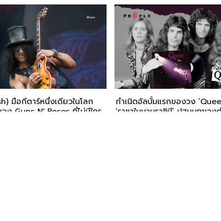
h) มือกีตาร์หนึ่งเดียวในโลก
กำเนิดอัลบั้มแรกของวง ‘Queen
ของ Guns N' Roses ที่ไม่มีใคร
‘ราชาในนามราชินี’ ปฐมบทของ
ตลอดกาล
ORATION
LISTEN