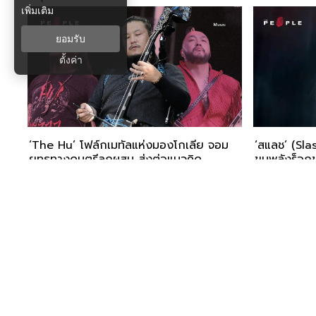
เพิ่มเติม
ยอมรับ
ตั้งค่า
‘The Hu’ โฟล์กเมทัลแห่งมองโกเลีย จอม
‘สแลช’ (Slas
ยุทธทางดนตรีลูกผสม ส่งต่อแนวคิด
ขุมพลังร็อก
บรรพบุรุษด้วยดนตรี
เหมือน
INTERVIEW
COLLAB