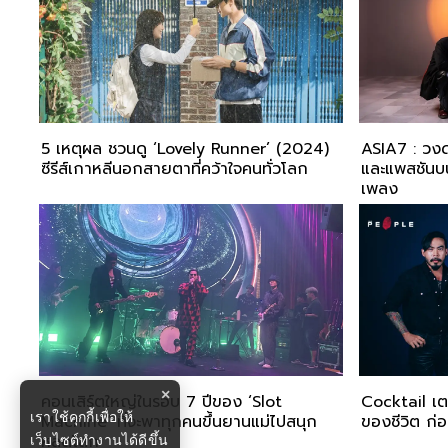
5 เหตุผล ชวนดู ‘Lovely Runner’ (2024)
ASIA7 : วงด
ซีรีส์เกาหลีนอกสายตาที่คว้าใจคนทั่วโลก
และแพสชันบน
เพลง
×
คอนเสิร์ตใหญ่ในรอบ 7 ปีของ ‘Slot
Cocktail เตร
เราใช้คุกกี้เพื่อให้
Machine’ ที่จะพาทุกคนขึ้นยานแม่ไปสนุก
ของชีวิต ก่
หลุดโลก
เว็บไซต์ทำงานได้ดีขึ้น