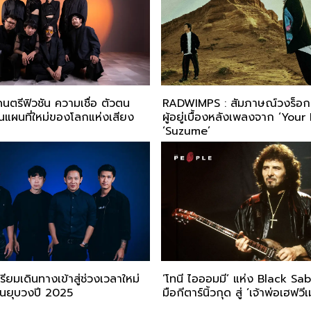
นตรีฟิวชัน ความเชื่อ ตัวตน
RADWIMPS : สัมภาษณ์วงร็อ
แผนที่ใหม่ของโลกแห่งเสียง
ผู้อยู่เบื้องหลังเพลงจาก ‘You
‘Suzume’
ียมเดินทางเข้าสู่ช่วงเวลาใหม่
‘โทนี ไอออมมี’ แห่ง Black S
อนยุบวงปี 2025
มือกีตาร์นิ้วกุด สู่ ‘เจ้าพ่อเฮฟวีเ