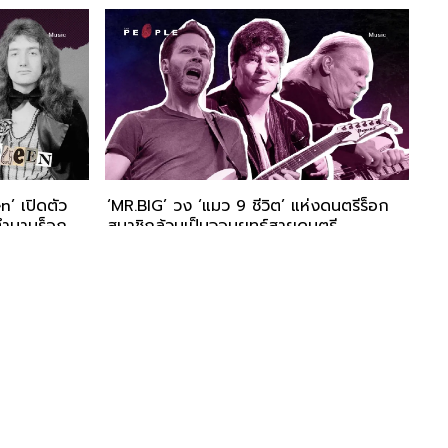
’ เปิดตัว
‘MR.BIG’ วง ‘แมว 9 ชีวิต’ แห่งดนตรีร็อก
ตำนานร็อก
สมาชิกล้วนเป็นจอมยุทธ์สายดนตรี
'คน' คือผู้เปลี่ยนแปลงโลก เราจึงเชื่อมั่นว่าเรื่องราว