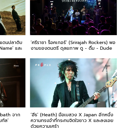
กแดนปลาดิบ
‘ศรีราชา ร็อคเกอร์’ (Srirajah Rockers) พอ
r Name’ และ
งามของดนตรี ดุลยภาพ ดู - ดื่ม - Dude
abbath จาก
‘ฮีธ’ (Heath) มือเบสวง X Japan อีกหนึ่ง
มทัล’
ความทรงจำที่กระทบจิตใจชาว X และลงเอย
ด้วยความเศร้า