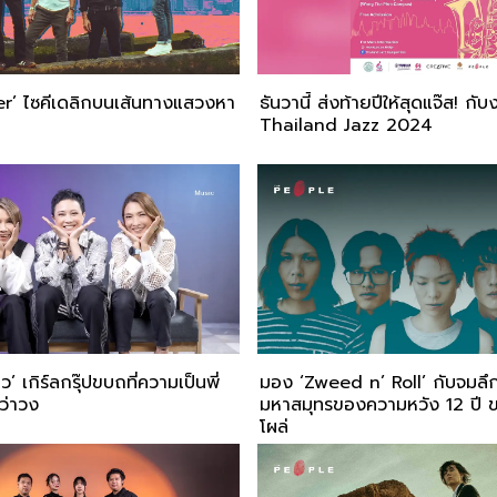
r’ ไซคีเดลิกบนเส้นทางแสวงหา
ธันวานี้ ส่งท้ายปีให้สุดแจ๊ส! กั
Thailand Jazz 2024
’ เกิร์ลกรุ๊ปขบถที่ความเป็นพี่
มอง ‘Zweed n’ Roll’ กับจมลึก
ว่าวง
มหาสมุทรของความหวัง 12 ปี 
โผล่