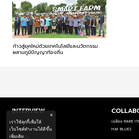
ก้าวสู่ยุคใหม่ด้วยเทคโนโลยีและนวัตกรรม
ผสานภูมิปัญญาท้องถิ่น
INTERVIEW
COLLAB
×
POLITICS
เฉลียง RARE I
เราใช้คุกกี้เพื่อให้
เว็บไซต์ทำงานได้ดีขึ้น
SOCIAL
H.M. BLUES
เพิ่มเติม
BUSINESS