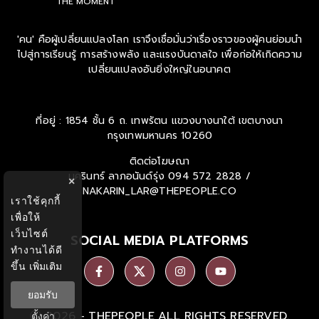
THE MOMENT
'คน' คือผู้เปลี่ยนแปลงโลก เราจึงเชื่อมั่นว่าเรื่องราวของผู้คนย่อมนำ
ไปสู่การเรียนรู้ การสร้างพลัง และแรงบันดาลใจ เพื่อก่อให้เกิดความ
เปลี่ยนแปลงอันยิ่งใหญ่ในอนาคต
ที่อยู่ : 1854 ชั้น 6 ถ. เทพรัตน แขวงบางนาใต้ เขตบางนา
กรุงเทพมหานคร 10260
ติดต่อโฆษณา
นครินทร์ ลาภอนันด์รุ่ง
094 572 2828 /
×
NAKARIN_LAR@THEPEOPLE.CO
เราใช้คุกกี้
เพื่อให้
เว็บไซต์
SOCIAL MEDIA PLATFORMS
ทำงานได้ดี
ขึ้น
เพิ่มเติม
ยอมรับ
Ⓒ 2026 -
THEPEOPLE
ALL RIGHTS RESERVED.
ตั้งค่า