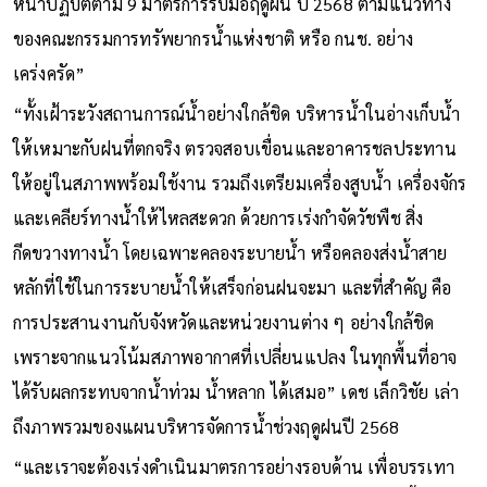
หน้าปฏิบัติตาม 9 มาตรการรับมือฤดูฝน ปี 2568 ตามแนวทาง
ของคณะกรรมการทรัพยากรน้ำแห่งชาติ หรือ กนช. อย่าง
เคร่งครัด”
“ทั้งเฝ้าระวังสถานการณ์น้ำอย่างใกล้ชิด บริหารน้ำในอ่างเก็บน้ำ
ให้เหมาะกับฝนที่ตกจริง ตรวจสอบเขื่อนและอาคารชลประทาน
ให้อยู่ในสภาพพร้อมใช้งาน รวมถึงเตรียมเครื่องสูบน้ำ เครื่องจักร
และเคลียร์ทางน้ำให้ไหลสะดวก ด้วยการเร่งกําจัดวัชพืช สิ่ง
กีดขวางทางน้ำ โดยเฉพาะคลองระบายน้ำ หรือคลองส่งน้ําสาย
หลักที่ใช้ในการระบายน้ําให้เสร็จก่อนฝนจะมา และที่สำคัญ คือ
การประสานงานกับจังหวัดและหน่วยงานต่าง ๆ อย่างใกล้ชิด
เพราะจากแนวโน้มสภาพอากาศที่เปลี่ยนแปลง ในทุกพื้นที่อาจ
ได้รับผลกระทบจากน้ำท่วม น้ำหลาก ได้เสมอ” เดช เล็กวิชัย เล่า
ถึงภาพรวมของแผนบริหารจัดการน้ำช่วงฤดูฝนปี 2568