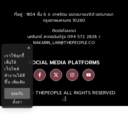
เปลี่ยนแปลงอันยิ่งใหญ่ในอนาคต
ที่อยู่ : 1854 ชั้น 6 ถ. เทพรัตน แขวงบางนาใต้ เขตบางนา
กรุงเทพมหานคร 10260
ติดต่อโฆษณา
นครินทร์ ลาภอนันด์รุ่ง
094 572 2828 /
×
NAKARIN_LAR@THEPEOPLE.CO
เราใช้คุกกี้
เพื่อให้
เว็บไซต์
SOCIAL MEDIA PLATFORMS
ทำงานได้ดี
ขึ้น
เพิ่มเติม
ยอมรับ
Ⓒ 2026 -
THEPEOPLE
ALL RIGHTS RESERVED.
ตั้งค่า