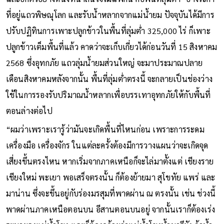
และอีกตัวอย่างหนึ่งที่น่าสนใจไม่แพ้กัน คือพื้นที่ลุ่มต่ำ ‘บางระกำ’
ที่อยู่แถวพิษณุโลก และรับน้ําหลากจากแม่น้ํายม ปัจจุบันได้มีการ
ปรับปฏิทินการเพาะปลูกข้าวในพื้นที่ลุ่มต่ำ 325,000 ไร่ ก็เพาะ
ปลูกข้าวเต็มพื้นที่แล้ว คาดว่าจะเก็บเกี่ยวได้ก่อนวันที่ 15 สิงหาคม
2568 ซึ่งอุทกภัย แถวลุ่มน้ํายมส่วนใหญ่ จะมาประมาณปลาย
เดือนสิงหาคมหลังจากนั้น พื้นที่ลุ่มต่ําตรงนี้ จะกลายเป็นช่องว่าง
ใช้ในการรองรับปริมาณน้ำหลากเพื่อบรรเทาอุทกภัยให้กับพื้นที่
ตอนล่างต่อไป
“ผมว่าเพราะเรารู้ว่ามันจะเกิดพื้นที่ไหนก่อน เพราะการระดม
เครื่องมือ เครื่องจักร ในแต่ละครั้งต้องมีการวางแผนว่าจะเกิดจุด
เสี่ยงขึ้นตรงไหน หากเริ่มจากภาคเหนือก็จะไล่มาตั้งแต่ เชียงราย
เชียงใหม่ พะเยา พอเสร็จตรงนั้น ก็ต้องย้ายมา สุโขทัย แพร่ และ
มาน่าน ซึ่งจะขึ้นอยู่กับร่องมรสุมที่พาดผ่าน ณ ตรงนั้น เช่น ช่วงนี้
พาดผ่านภาคเหนือตอนบน อีสานตอนบนอยู่ จากนั้นเราก็ต้องเร่ง