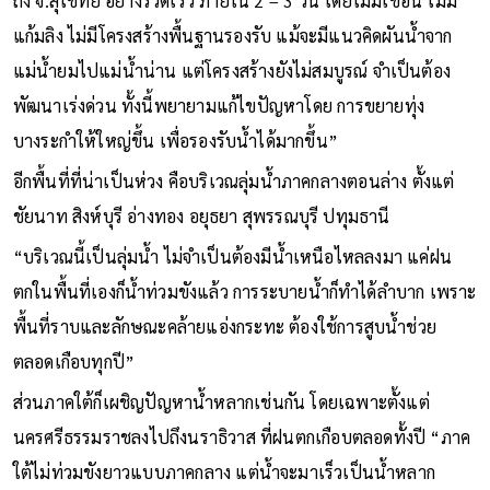
ถึง จ.สุโขทัย อย่างรวดเร็ว ภายใน 2 – 3 วัน โดยไม่มีเขื่อน ไม่มี
แก้มลิง ไม่มีโครงสร้างพื้นฐานรองรับ แม้จะมีแนวคิดผันน้ำจาก
แม่น้ำยมไปแม่น้ำน่าน แต่โครงสร้างยังไม่สมบูรณ์ จำเป็นต้อง
พัฒนาเร่งด่วน ทั้งนี้พยายามแก้ไขปัญหาโดย การขยายทุ่ง
บางระกำให้ใหญ่ขึ้น เพื่อรองรับน้ำได้มากขึ้น”
อีกพื้นที่ที่น่าเป็นห่วง คือบริเวณลุ่มน้ำภาคกลางตอนล่าง ตั้งแต่
ชัยนาท สิงห์บุรี อ่างทอง อยุธยา สุพรรณบุรี ปทุมธานี
“บริเวณนี้เป็นลุ่มน้ำ ไม่จำเป็นต้องมีน้ำเหนือไหลลงมา แค่ฝน
ตกในพื้นที่เองก็น้ำท่วมขังแล้ว การระบายน้ำก็ทำได้ลำบาก เพราะ
พื้นที่ราบและลักษณะคล้ายแอ่งกระทะ ต้องใช้การสูบน้ำช่วย
ตลอดเกือบทุกปี”
ส่วนภาคใต้ก็เผชิญปัญหาน้ำหลากเช่นกัน โดยเฉพาะตั้งแต่
นครศรีธรรมราชลงไปถึงนราธิวาส ที่ฝนตกเกือบตลอดทั้งปี “ภาค