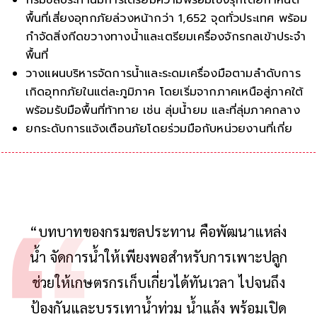
พื้นที่เสี่ยงอุทกภัยล่วงหน้ากว่า 1,652 จุดทั่วประเทศ พร้อม
กำจัดสิ่งกีดขวางทางน้ำและเตรียมเครื่องจักรกลเข้าประจำ
พื้นที่
วางแผนบริหารจัดการน้ำและระดมเครื่องมือตามลำดับการ
เกิดอุทกภัยในแต่ละภูมิภาค โดยเริ่มจากภาคเหนือสู่ภาคใต้
พร้อมรับมือพื้นที่ท้าทาย เช่น ลุ่มน้ำยม และที่ลุ่มภาคกลาง
ยกระดับการแจ้งเตือนภัยโดยร่วมมือกับหน่วยงานที่
เกี่ยวข้องผ่านระบบเซลล์บรอดคาสต์ (Cell Broadcast) เพ
“บทบาทของกรมชลประทาน คือพัฒนาแหล่ง
น้ำ จัดการน้ำให้เพียงพอสำหรับการเพาะปลูก
ช่วยให้เกษตรกรเก็บเกี่ยวได้ทันเวลา ไปจนถึง