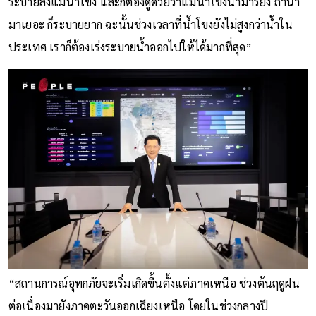
ระบายลงแม่น้ำโขง และก็ต้องดูด้วยว่าแม่น้ำโขงน้ำมารึยัง ถ้าน้ำ
มาเยอะ ก็ระบายยาก ฉะนั้นช่วงเวลาที่น้ำโขงยังไม่สูงกว่าน้ำใน
ประเทศ เราก็ต้องเร่งระบายน้ำออกไปให้ได้มากที่สุด”
“สถานการณ์อุทกภัยจะเริ่มเกิดขึ้นตั้งแต่ภาคเหนือ ช่วงต้นฤดูฝน