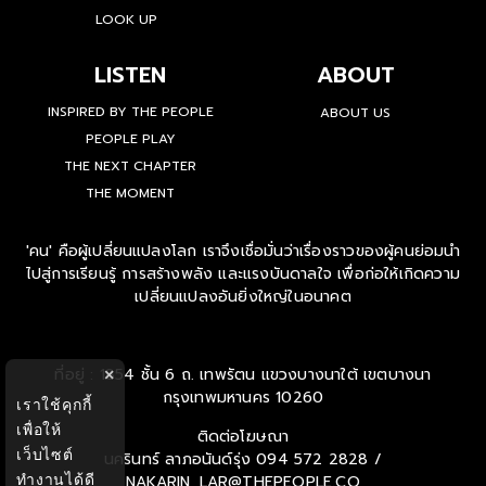
LOOK UP
LISTEN
ABOUT
INSPIRED BY THE PEOPLE
ABOUT US
PEOPLE PLAY
THE NEXT CHAPTER
THE MOMENT
'คน' คือผู้เปลี่ยนแปลงโลก เราจึงเชื่อมั่นว่าเรื่องราวของผู้คนย่อมนำ
ไปสู่การเรียนรู้ การสร้างพลัง และแรงบันดาลใจ เพื่อก่อให้เกิดความ
เปลี่ยนแปลงอันยิ่งใหญ่ในอนาคต
ที่อยู่ : 1854 ชั้น 6 ถ. เทพรัตน แขวงบางนาใต้ เขตบางนา
×
กรุงเทพมหานคร 10260
เราใช้คุกกี้
เพื่อให้
ติดต่อโฆษณา
เว็บไซต์
นครินทร์ ลาภอนันด์รุ่ง
094 572 2828 /
ทำงานได้ดี
NAKARIN_LAR@THEPEOPLE.CO