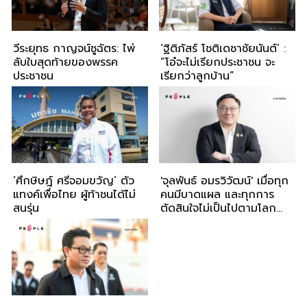
วีระยุทธ กาญจน์ชูฉัตร: ไพ่
‘ฐิติภัสร์ โชติเดชาชัยนันต์’ :
ลับใบสุดท้ายของพรรค
“โอ๋จะไม่เรียกประชาชน จะ
ประชาชน
เรียกว่าลูกบ้าน”
‘ศึกษิษฎ์ ศรีจอมขวัญ’ ตัว
'จุลพันธ์ อมรวิวัฒน์' เมื่อทุก
แทงค์เพื่อไทย ผู้ท้าชนได้ไม่
คนมีบาดแผล และทุกการ
สนรุ่น
ตัดสินใจไม่เป็นไปตามโลก
อุดมคติ