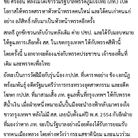
ชัย ศรีอ่อน หลังไม่ได้เข้าร่วมรัฐบาลพรรคภูมิใจไทย (ภท.) เปิด
โอกาสให้พรรคสรรหาหัวหน้าพรรคคนใหม่ และได้คนเก่าคนแก่
อย่าง อภิสิทธิ์ กลับมาเป็นหัวหน้าพรรคอีกครั้ง
สกลธี ถูกชักชวนกลับบ้านหลังเดิม ค่าย ปชป. และได้รับมอบหมาย
ให้ดูแลการเลือกตั้ง สส. ในเขตกรุงเทพฯ ให้กับพรรคสีฟ้านี้
โดยครั้งนี้ นอกจากจะต้องแข่งกับพรรคประชาชน เจ้าของพื้นที่
เดิม และพรรคเพื่อไทย
ยังจะเป็นการวัดฝีมือกับรุ่นน้อง กปปส. ที่เคารพอย่าง ขิง-เอกนัฎ
พร้อมพันธุ์ อดีตรัฐมนตรีว่าการกระทรวงอุตสาหกรรม และอดีต
โฆษก กปปส. ที่มาสวมเสื้อ ภท. ดูแลพื้นที่กรุงเทพฯ ให้กับพรรค
สีน้ำเงิน เมื่อฝ่ายหนึ่งหมายมั่นปั้นมือจะนำธงฟ้ากลับมาครองใจ
ชาวกรุงเทพฯ หลังไม่มี สส. เลยนับตั้งแต่ปี พ.ศ. 2554 กับอีกฝ่าย
ที่มองว่าหาก ภท. จะเป็นรัฐบาลอย่างน้อยต้องได้รับการยอมรับ
จากคนเมืองหลวง โดยต่างหวังว่า กระแสชาตินิยม และแนวร่วม