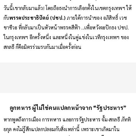
วันนี้เขากลับมาแล้ว! โดยถือธงนำการเลือกตั้งในเขตกรุงเทพฯ ให้
กับ
พรรคประชาธิปัตย์ (ปชป.)
ภายใต้การนำของ อภิสิทธิ์ เวช
ชาชีวะ ที่กลับมาเป็นหัวหน้าพรรคสีฟ้า ..เพื่อหวังจะปักธง ปชป.
ในกรุงเทพฯ อีกครั้งหนึ่ง และหนึ่งในคู่แข่งในเวทีกรุงเทพฯ ของ
สกลธี ก็คือมิตรร่วมรบกันมาเมื่อครั้งก่อน
ลูกทหาร ผู้ไม่ใช่คนแปลกหน้าจาก “รัฐประหาร”
หากพูดถึงการเมือง การทหาร และการรัฐประหาร จั้ม-สกลธี ภัททิ
ยกุล คงไม่รู้สึกแปลกปลอมกับสิ่งเหล่านี้ เพราะเขาเกิดมาใน