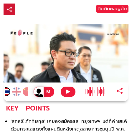
ตินตินผจญภัย
KEY
POINTS
'สกลธี ภัททิยกุล' เคยลงสมัครสส. กรุงเทพฯ แต่ก็พ่ายแพ้
ด้วยกระแสแดงทั้งแผ่นดินหลังเหตุสลายการชุมนุมปี พ.ศ.