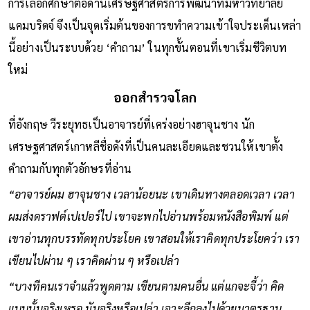
การเลือกศึกษาต่อด้านเศรษฐศาสตร์การพัฒนาที่มหาวิทยาลัย
แคมบริดจ์ จึงเป็นจุดเริ่มต้นของการขทำความเข้าใจประเด็นเหล่า
นี้อย่างเป็นระบบด้วย ‘คำถาม’ ในทุกขั้นตอนที่เขาเริ่มชีวิตบท
ใหม่
ออกสำรวจโลก
ที่อังกฤษ วีระยุทธเป็นอาจารย์ที่เคร่งอย่างฮาจุนชาง นัก
เศรษฐศาสตร์เกาหลีชื่อดังที่เป็นคนละเอียดและชวนให้เขาตั้ง
คำถามกับทุกตัวอักษรที่อ่าน
“อาจารย์ผม ฮาจุนชาง เวลาน้อยนะ เขาเดินทางตลอดเวลา เวลา
ผมส่งดราฟต์เปเปอร์ไป เขาจะพกไปอ่านพร้อมหนังสือพิมพ์ แต่
เขาอ่านทุกบรรทัดทุกประโยค เขาสอนให้เราคิดทุกประโยคว่า เรา
เขียนไปผ่าน ๆ เราคิดผ่าน ๆ หรือเปล่า
“บางทีคนเราจำแล้วพูดตาม เขียนตามคนอื่น แต่แกจะจี้ว่า คิด
แบบนั้นจริงเหรอ มันจริงหรือเปล่า เจาะลึกลงไปด้วยมาตรฐาน