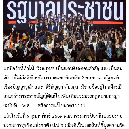
แต่ปัจจัยที่ทำให้ ‘วีระยุทธ’ เป็นแคนดิเดตคนสำคัญและเป็นคน
เดียวที่ไม่มีคดีชักหลัง เพราะแคนดิเดตอีก 2 คนอย่าง ‘ณัฐพงษ์
เรืองปัญญาวุฒิ’ และ ‘ศิริกัญญา ตันสกุล’ มีรายชื่ออยู่ในคดีกรณี
เสนอร่างพระราชบัญญัติแก้ไขเพิ่มเติมประมวลกฏหมายอาญา
(ฉบับที่..) พ.ศ. …. หรือการแก้ไขมาตรา 112
แล้วในวันที่ 9 กุมภาพันธ์ 2569 คณะกรรมการป้องกันและปราบ
ปรามการทุจริตแห่งชาติ (ป.ป.ช.) มีมติเป็นเอกฉันท์ชี้มูลความผิด