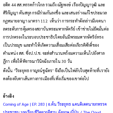
อดีต 44 สส.พรรคก้าวไกล รวมถึง ณัฐพงษ์ เรืองปัญญาวุฒิ และ
ศิริกัญญา ตันสกุล กรณีร่วมกันลงชื่อ และเสนอร่างแก้ไขประมวล
กฏหมายอาญา มาตรา 112 เห็นว่า การกระทำดังกล่าวมีเจตนา
ลดระดับการคุ้มครองสถาบันพระมหากษัตริย์ เข้าข่ายไม่ยึดมั่นต่อ
การปกครองในระบอบประชาธิปไตยอันมีพระมหากษัตริย์ทรง
เป็นประมุข และทำให้เกิดความเสื่อมเสียต่อเกียรติศักดิ์ของ
ตำแหน่ง สส. ซึ่งป.ป.ช. จะส่งสำนวนพร้อมความเห็นไปยังศาล
ฎีกา เพื่อให้พิจารณาวินิจฉัยภายใน 30 วัน
ดังนั้น ‘วีระยุทธ กาญจน์ชูฉัตร’ จึงถือเป็นไพ่ลับใบสุดท้ายที่เรายัง
คงต้องจับตาเส้นทางการเมืองที่เพิ่งเริ่มของเขาต่อไป
อ้างอิง
Coming of Age | EP. 283 | อ.ต้น วีระยุทธ แคนดิเดตนายกพรรค
ประชาชน บทเรียนชีวิตจากอีสาน อังกฤษ ญี่ปุ่น / The Cloud