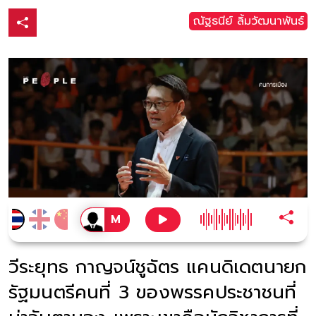
ณัฐธนีย์ ลิ้มวัฒนาพันธ์
วีระยุทธ กาญจน์ชูฉัตร แคนดิเดตนายก
รัฐมนตรีคนที่ 3 ของพรรคประชาชนที่