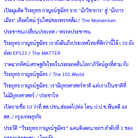
เปิดมุมคิด วีระยุทธ กาญจน์ชูฉัตร จาก ‘นักวิชาการ’ สู่ ‘นักการ
เมือง’ เลือดใหม่-รุ่นใหม่ของพรรคส้ม / The Momentum
ประชาชนเปลี่ยนประเทศ / พรรคประชาชน
วีระยุทธ กาญจน์ชูฉัตร เรายังฝันถึงประเทศไทยที่ดีกว่านี้ได้ l 30 ยัง
จ๋อย EP123 / The MATTER
วาดฉากทัศน์เศรษฐกิจไทยในระลอกคลื่นโลกาภิวัตน์ลูกที่สาม กับ
วีระยุทธ กาญจน์ชูฉัตร / The 101.World
วีระยุทธ กาญจน์ชูฉัตร: เรามียุทธศาสตร์ชาติ แต่เราเป็นชาติที่
ไม่มียุทธศาสตร์ / ประชาไท
เปิดรายชื่อ 10 ว่าที่ สส.ปชน.ส่ออดไปต่อ โดน ป.ป.ช.ฟันคดี 44
สส. / กรุงเทพธุรกิจ
ประวัติ “วีระยุทธ กาญจน์ชูฉัตร” แคนดิเดตนายกฯ ลำดับที่ 3 ของ
พรรคประชาชน / ไทยรัฐ