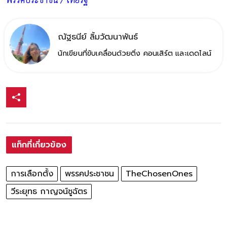
ณัฐธนีย์ ลิ้มวัฒนาพันธ์
นักเขียนที่ขับเคลื่อนด้วยติ่ง คอนเสิร์ต และเดดไลน์
แท็กที่เกี่ยวข้อง
การเลือกตั้ง
พรรคประชาชน
TheChosenOnes
วีระยุทธ กาญจน์ชูฉัตร