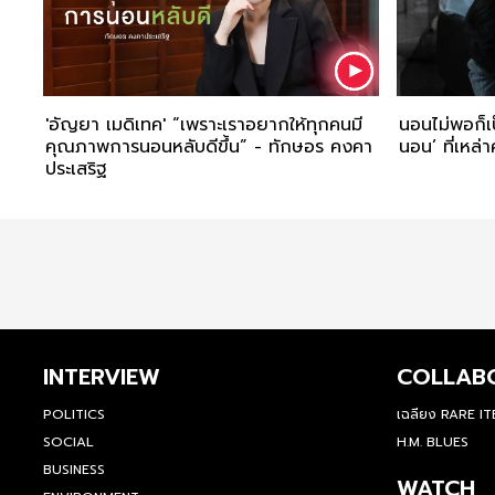
'อัญยา เมดิเทค' “เพราะเราอยากให้ทุกคนมี
นอนไม่พอก็เป็
คุณภาพการนอนหลับดีขึ้น” - ทักษอร คงคา
นอน’ ที่เหล่
ประเสริฐ
INTERVIEW
COLLAB
POLITICS
เฉลียง RARE I
SOCIAL
H.M. BLUES
BUSINESS
WATCH