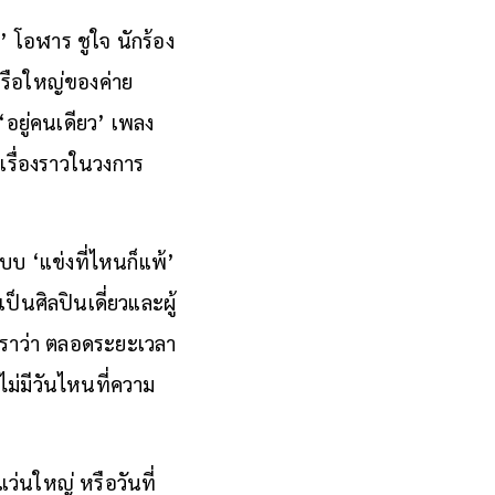
่’ โอฬาร ชูใจ นักร้อง
เรือใหญ่ของค่าย
อยู่คนเดียว’ เพลง
เรื่องราวในวงการ
แบบ ‘แข่งที่ไหนก็แพ้’
ป็นศิลปินเดี่ยวและผู้
บเราว่า ตลอดระยะเวลา
ไม่มีวันไหนที่ความ
แว่นใหญ่ หรือวันที่