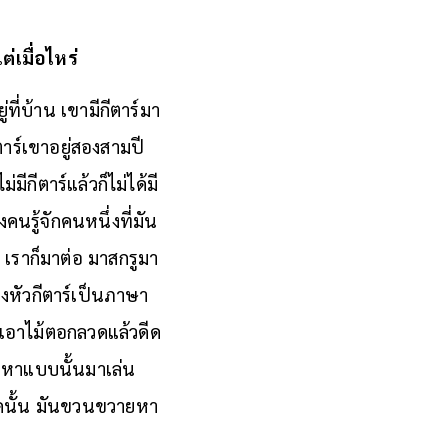
่เมื่อไหร่
่ที่บ้าน เขามีกีตาร์มา
ีตาร์เขาอยู่สองสามปี
่มีกีตาร์แล้วก็ไม่ได้มี
นรู้จักคนหนึ่งที่มัน
า เราก็มาต่อ มาสกรูมา
รงหัวกีตาร์เป็นภาษา
เอาไม้ตอกลวดแล้วดีด
็ไปหาแบบนั้นมาเล่น
นาดนั้น มันขวนขวายหา