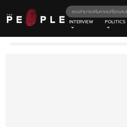
INTERVIEW
POLITICS