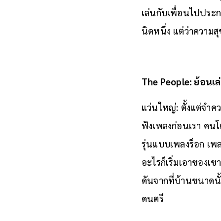
เล่นกับเพื่อนไปประก
นิดหนึ่ง แต่ว่าความสุ
The People: ย้อนเล่
แว่นใหญ่: ตั้งแต่จำค
ฟังเพลงก่อนเรา คนโต
รุ่นแบบเพลงร็อก เพล
อะไรก็เริ่มเอาของเขาม
ดันจากที่บ้านขนาดนั้
ดนตรี