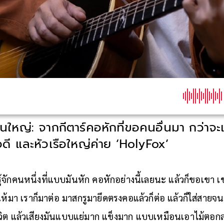
ใหญ่: จากกีตาร์คอหักที่ขอคนอื่นมา กว่าจะเ
ดี และหัวเรือใหญ่ค่าย ‘HolyFox’
จักคนหนึ่งที่แบบมันหัก คอหักอย่างนี้เลยนะ แล้วก็ขอเขา เข
ให้มา เราก็มาต่อ มาสกรูมายึดตรงคอแล้วก็ต่อ แล้วก็ใส่สายจนม
ีวิต แล้วเสียงมันแบบแย่มาก แข็งมาก แบบเหมือนเอาไม้ตอก