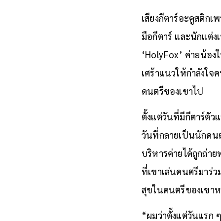
เสียงกีตาร์อะคูสติกเพ
มือกีตาร์ และนักแต่
‘HolyFox’ ค่ายน้องใ
เศร้าแนวให้กำลังใจค
ดนตรีของเขาไป
ตั้งแต่วันที่มีกีตาร
วันที่กลายเป็นนักดนต
บริหารค่ายได้ถูกถ่า
ที่เขาเล่นดนตรีมาร่ว
สุขในดนตรีของเขา
“ผมว่าตั้งแต่วันแรก ๆ