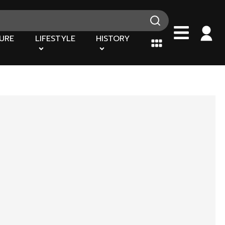
URE
LIFESTYLE
HISTORY