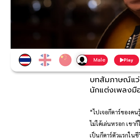
Play
บทสัมภาษณ์แว่น
นักแต่งเพลงมือ
“ไปเจอกีตาร์ของคนรู้
ไม่ได้เล่นหรอก เขาก็
เป็นกีตาร์ตัวแรกในช