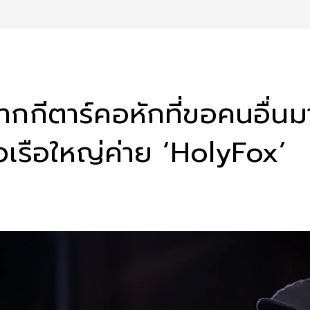
กกีตาร์คอหักที่ขอคนอื่นมา
วเรือใหญ่ค่าย ‘HolyFox’