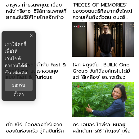
จารุพร กำธรนพคุณ: เบื้อง
‘PIECES OF MEMORIES’
หลัง‘ทริอาช’ ซีรีส์การแพทย์ที่
ของวงดนตรีที่อยากยิ่งใหญ่
ยกระดับซีรีส์ไทยไกลอีกก้าว
ความเห็นถึงตัวตน ดนตรี
และพื้นที่ ฉบับ Lomosonic
×
เราใช้คุกกี้
เพื่อให้
เว็บไซต์
'เต๋อ - นวพล' กำกับ Fast &
ไผท ผดุงถิ่น : BUILK One
ทำงานได้ดี
Feel Love แต่เราชวนคุย
Group วันที่สีองค์กรไม่ได้มี
ขึ้น
เพิ่มเติม
แบบ Fast & Furious
แต่ ‘สีเหลือง’ อย่างเดียว
ยอมรับ
ตั้งค่า
ติ๊ก ชิโร่: มือกลองที่เริ่มจาก
ดร. เอมอร โคพีร่า: หมอผู้
ของในห้องครัว สู่ศิลปินที่รัก
ผลักดันการใช้ ‘กัญชง’ เพื่อ
ดนตรีมามากกว่า 35 ปี
ยกระดับจิตวิญญาณ ที่ชีวิต