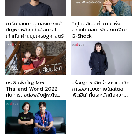
มาร์ค เจนมานะ มองทางแก้
คิคุโอะ อิเบะ ตำนานแห่ง
ปัญหาเหลื่อมล้ำ-โอกาสไม่
ความไม่ยอมแพ้ของนาฬิกา
เท่ากัน ผ่านมุมเศรษฐศาสตร์
G-Shock
ดร.พิมพ์ขวัญ Mrs.
ปรีชญา ชวลิตธำรง: แนวคิด
Thailand World 2022
การออกแบบภายในสไตล์
กับการส่งต่อพลังผู้หญิง
‘ฟิตอิน’ ที่ตระหนักถึงความ
เปลี่ยนโลก
ยั่งยืนและการอยู่รอดของ
ชุมชน