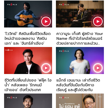
‘ไววิทย์’ ศิลปินเพื่อชีวิตเลือด
คาวามูระ เก็งคิ ผู้สร้าง Your
ใหม่เจ้าของผลงาน ‘ศิลปิน
Name ที่เข้าใจโรคอัลไซเมอร์
เอก’ และ ‘จันทร์ลำเอียง’
ด้วยปลายปากกาและม้วน
ฟิล์ม
ชีวิตที่เปลี่ยนไปของ ‘ฟลุ๊ค ไอ
แม็กซ์ เจนมานะ เล่าถึงชีวิต
น้ำ’ หลังเพลง ‘รักคนมี
หลังวันที่จับมือกับปีศาจ
เจ้าของ’ ดังทั่วประเทศ
เรียนรู้ และสู้ไปด้วยกัน