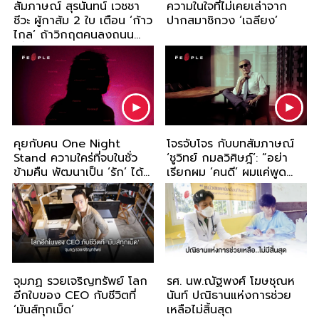
สัมภาษณ์ สุรนันทน์ เวชชา
ความในใจที่ไม่เคยเล่าจาก
ชีวะ ผู้กาส้ม 2 ใบ เตือน ‘ก้าว
ปากสมาชิกวง ‘เฉลียง’
ไกล’ ถ้าวิกฤตคนลงถนน
เสี่ยงรัฐประหาร
คุยกับคน One Night
โจรจับโจร กับบทสัมภาษณ์
Stand ความใคร่ที่จบในชั่ว
‘ชูวิทย์ กมลวิศิษฎ์’: “อย่า
ข้ามคืน พัฒนาเป็น ‘รัก’ ได้
เรียกผม ‘คนดี’ ผมแค่พูด
ไหม
‘ความจริง’”
จุมภฏ รวยเจริญทรัพย์ โลก
รศ. นพ.ณัฐพงศ์ โฆษชุณห
อีกใบของ CEO กับชีวิตที่
นันท์ ปณิธานแห่งการช่วย
‘มันส์ทุกเม็ด’
เหลือไม่สิ้นสุด