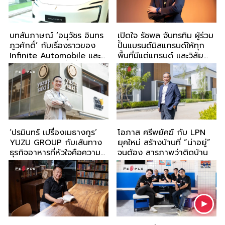
บทสัมภาษณ์ ‘อนุวัชร อินทร
เปิดใจ รัชพล จันทรทิม ผู้ร่วม
ภูวศักดิ์’ กับเรื่องราวของ
ปั้นแบรนด์มิสแกรนด์ให้ทุก
Infinite Automobile และ
พื้นที่มีแต่แกรนด์ และวิสัย
การสร้างความเชื่อมั่นใน
ทัศน์ใหม่ของ MGI จากธุรกิจ
อุตสาหกรรม EV ผ่าน
นางงาม สู่อีคอมเมิร์ซ และ
AVATR และ DEEPAL
แพลตฟอร์มอีโคโนมี
‘ปรมินทร์ เปรื่องเมธางกูร’
โอภาส ศรีพยัคฆ์ กับ LPN
YUZU GROUP กับเส้นทาง
ยุคใหม่ สร้างบ้านที่ “น่าอยู่”
ธุรกิจอาหารที่หัวใจคือความ
จนต้อง สารภาพว่าติดบ้าน
อร่อยและเจ้าของต้องใส่ใจ