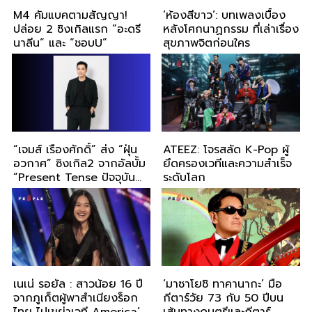
M4 คัมแบคตามสัญญา!
‘ห้องสีขาว’: บทเพลงเบื้อง
ปล่อย 2 ซิงเกิลแรก “อะดรี
หลังโศกนาฏกรรม ที่เล่าเรื่อง
นาลีน” และ “ชอบU”
สุขภาพจิตก่อนใคร
“เจมส์ เรืองศักดิ์” ส่ง “ฝุ่น
ATEEZ: โจรสลัด K-Pop ผู้
อวกาศ” ซิงเกิล2 จากอัลบั้ม
ยึดครองเวทีและความสำเร็จ
“Present Tense ปัจจุบัน
ระดับโลก
กาล” พร้อมชวนแฟนๆ ร่วม
“ฝุ่นอวกาศChallenge”
เนเน่ รอยัล : สาวน้อย 16 ปี
‘มาซาโยชิ ทาคานากะ’ มือ
จากภูเก็ตผู้พาสำเนียงร็อก
กีตาร์วัย 73 กับ 50 ปีบน