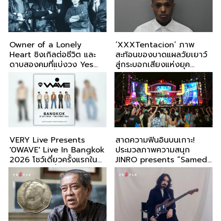
Owner of a Lonely
‘XXXTentacion’ ภาพ
Heart ซิงเกิลต่อชีวิต และ
สะท้อนของบาดแผลวัยเยาว์
ดาบสองคมที่แบ่งวง Yes
สู่กระบอกเสียงแห่งยุค
ออกเป็นสองขั้ว
2010s
VERY Live Presents
สาดความฟินอินบนเกาะ!
'0WAVE' Live In Bangkok
ประมวลภาพความสนุก
2026 โชว์เดี่ยวครั้งแรกใน
JINRO presents “Samed
ไทย 21 ต.ค. นี้
in Love 11” ปิดฉากสุดปัง
พลังร็อก-แร็ป-หมอลำ ครบ
จบในงานเดียว