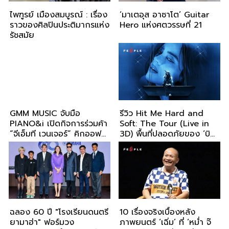
ไพฑูรย์ เมืองสมบูรณ์ : เรื่อง
‘มาเตอุส อาซาโต’ Guitar
ราวของศิลปินประติมากรแห่ง
Hero แห่งศตวรรษที่ 21
รัชสมัย
GMM MUSIC จับมือ
รีวิว Hit Me Hard and
PIANO&i เปิดกิจการร่วมค้า
Soft: The Tour (Live in
“จีเอ็มที เวนเจอร์” คิกออฟ
3D) พื้นที่ปลอดภัยของ ‘บิล
คอนเสิร์ตแรก “90's -
ลี่ ไอลิช’
2000's PIANO & i
CONCERT : Grammy
Songbook”
ฉลอง 60 ปี "โรงเรียนดนตรี
10 เรื่องจริงเบื้องหลัง
ยามาฮ่า" ฟอร์มวง
ภาพยนตร์ ‘เฉิ่ม’ ที่ ‘หม่ำ จ๊