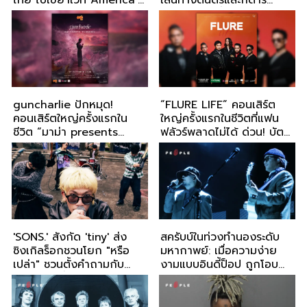
ไทย ไปเขย่าเวที America’s
เส้นทางดนตรีและกีตาร์
Got Talent
กระดานโต้คลื่น
guncharlie ปักหมุด!
“FLURE LIFE” คอนเสิร์ต
คอนเสิร์ตใหญ่ครั้งแรกใน
ใหญ่ครั้งแรกในชีวิตที่แฟน
ชีวิต “มาม่า presents
ฟลัวร์พลาดไม่ได้ ด่วน! บัตร
guncharlie OCTOBER
รอบ 2 เปิดจองแล้วที่ I
THEORY CONCERT” 17
Have Ticket
ตุลาคมนี้ ณ Centerpoint
'SONS.' สังกัด 'tiny' ส่ง
สครับบ์ในท่วงทำนองระดับ
ซิงเกิลร็อกชวนโยก "หรือ
มหากาพย์: เมื่อความง่าย
เปล่า" ชวนตั้งคำถามกับ
งามแบบอินดี้ป็อป ถูกโอบ
ความรู้สึกที่ยังไม่กล้าพูด
กอดด้วยออร์เคสตรา
ออกไป