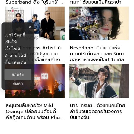
Superband ดึง "บุรินทร์" ฟี
กมก’ ซ้อมจนเมียคิดว่าบ้า
เจอริ่งเพลง
×
เราใช้คุกกี้
เพื่อให้
WAV: 'Formless Artist' ใน
Neverland: ดินแดนแห่ง
เว็บไซต์
ห้องแล็บดนตรีที่ปรุงความ
ความไร้เดียงสา และปริศนา
ทำงานได้ดี
ต่างด้วยความเชื่อและเสียง
ของราชาเพลงป๊อป ‘ไมเคิล
ขึ้น
เพิ่มเติม
เพลง
แจ๊กสัน’
ยอมรับ
ตั้งค่า
ละมุนจนลืมหายใจ! Mild
นาย กรชิต : ตัวแทนคนไทย
Orange ปล่อยมนต์อินดี้
ล่าฝันจนเฉิดฉายในวงการ
ฟีลกู๊ดเกินต้าน พร้อม Phum
บันเทิงจีน
Viphurit โผล่เซอร์ไพรส์