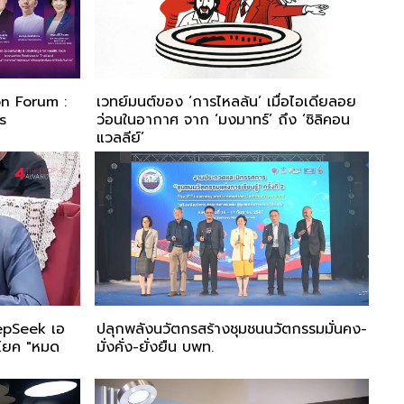
on Forum :
เวทย์มนต์ของ ‘การไหลล้น’ เมื่อไอเดียลอย
s
ว่อนในอากาศ จาก ‘มงมาทร์’ ถึง ‘ซิลิคอน
แวลลีย์’
DeepSeek เอ
ปลุกพลังนวัตกรสร้างชุมชนนวัตกรรมมั่นคง-
ะโยค "หมด
มั่งคั่ง-ยั่งยืน บพท.