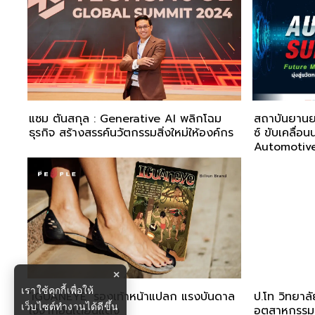
แซม ตันสกุล : Generative AI พลิกโฉม
สถาบันยานยน
ธุรกิจ สร้างสรรค์นวัตกรรมสิ่งใหม่ให้องค์กร
ซ์ ขับเคลื่
Automotiv
×
เราใช้คุกกี้เพื่อให้
‘iGUANEYE’ รองเท้าหน้าแปลก แรงบันดาล
ป.โท วิทยาลัย
เว็บไซต์ทำงานได้ดีขึ้น
ใจจากอินเดียนแดง
อุตสาหกรรมบ