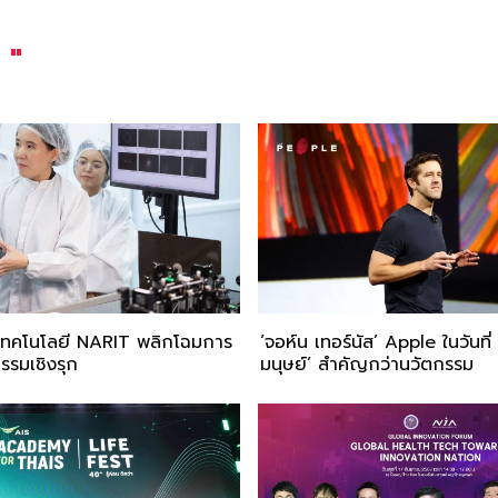
"
กเทคโนโลยี NARIT พลิกโฉมการ
‘จอห์น เทอร์นัส’ Apple ในวันที่
รมเชิงรุก
มนุษย์’ สำคัญกว่านวัตกรรม