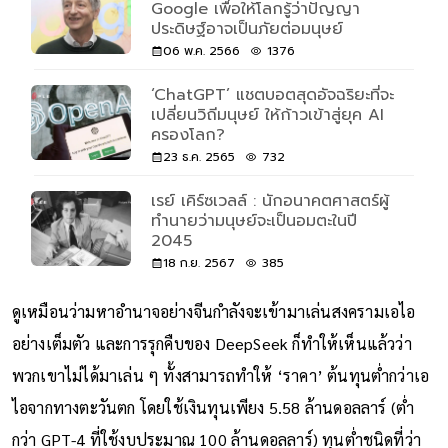
Google เพื่อให้โลกรู้ว่าปัญญา
ประดิษฐ์อาจเป็นภัยต่อมนุษย์
06 พ.ค. 2566
1376
‘ChatGPT’ แชตบอตสุดอัจฉริยะที่จะ
เปลี่ยนวิถีมนุษย์ ให้ก้าวเข้าสู่ยุค AI
ครองโลก?
23 ธ.ค. 2565
732
เรย์ เคิร์ซเวลล์ : นักอนาคตศาสตร์ผู้
ทำนายว่ามนุษย์จะเป็นอมตะในปี
2045
18 ก.ย. 2567
385
ดูเหมือนว่ามหาอำนาจอย่างจีนกำลังจะเข้ามาเล่นสงครามเอไอ
อย่างเต็มตัว และการรุกคืบของ DeepSeek ก็ทำให้เห็นแล้วว่า
พวกเขาไม่ได้มาเล่น ๆ ทั้งสามารถทำให้ ‘ราคา’ ต้นทุนต่ำกว่าเอ
ไอจากทางตะวันตก โดยใช้เงินทุนเพียง 5.58 ล้านดอลลาร์ (ต่ำ
กว่า GPT-4 ที่ใช้งบประมาณ 100 ล้านดอลลาร์) ทุนต่ำชนิดที่ว่า