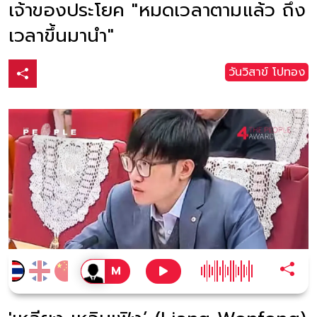
เจ้าของประโยค "หมดเวลาตามแล้ว ถึง
เวลาขึ้นมานำ"
วันวิสาข์ โปทอง