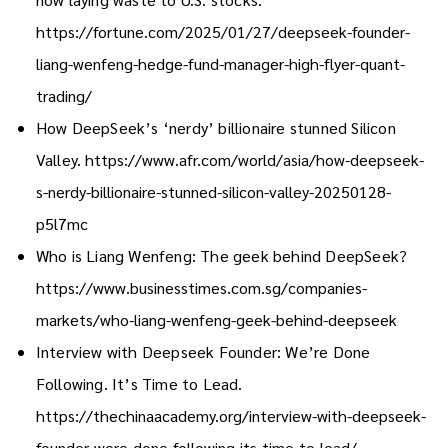
https://fortune.com/2025/01/27/deepseek-founder-
liang-wenfeng-hedge-fund-manager-high-flyer-quant-
trading/
How DeepSeek’s ‘nerdy’ billionaire stunned Silicon
Valley.
https://www.afr.com/world/asia/how-deepseek-
s-nerdy-billionaire-stunned-silicon-valley-20250128-
p5l7mc
Who is Liang Wenfeng: The geek behind DeepSeek?
https://www.businesstimes.com.sg/companies-
markets/who-liang-wenfeng-geek-behind-deepseek
Interview with Deepseek Founder: We’re Done
Following. It’s Time to Lead.
https://thechinaacademy.org/interview-with-deepseek-
founder-were-done-following-its-time-to-lead/