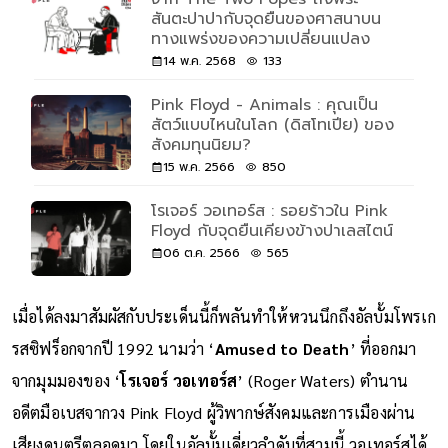
สันตะปาปากับจุดยืนของศาสนาบน
ทางแพร่งของความเปลี่ยนแปลง
14 พ.ค. 2568
133
Pink Floyd - Animals : คุณเป็น
สัตว์แบบไหนในโลก (ดิสโทเปีย) ของ
สังคมทุนนิยม?
15 พ.ค. 2566
850
โรเจอร์ วอเทอร์ส : รอยร้าวใน Pink
Floyd กับจุดยืนเคียงข้างปาเลสไตน์
06 ต.ค. 2566
565
เมื่อได้ลงมาสัมผัสกับประเด็นนี้ก็พลันทำให้หวนนึกถึงอัลบั้มโพรเก
รสซิฟร็อกจากปี 1992 นามว่า ‘
Amused to Death
’ ที่ออกมา
จากมุมมองของ ‘
โรเจอร์ วอเทอร์ส
’ (Roger Waters) ตำนาน
อดีตมือเบสจากวง Pink Floyd ผู้วิพากษ์สังคมและการเมืองผ่าน
เสียงดนตรีตลอดมา โดยในอัลบั้มเดี่ยวลำดับที่สามนี้ วอเทอร์สได้