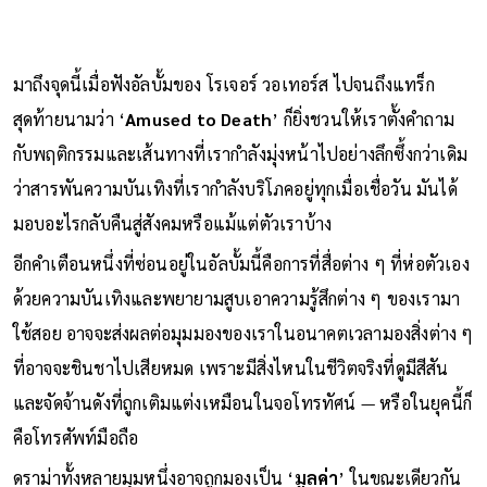
มาถึงจุดนี้เมื่อฟังอัลบั้มของ โรเจอร์ วอเทอร์ส ไปจนถึงแทร็ก
สุดท้ายนามว่า ‘
Amused to Death
’ ก็ยิ่งชวนให้เราตั้งคำถาม
กับพฤติกรรมและเส้นทางที่เรากำลังมุ่งหน้าไปอย่างลึกซึ้งกว่าเดิม
ว่าสารพันความบันเทิงที่เรากำลังบริโภคอยู่ทุกเมื่อเชื่อวัน มันได้
มอบอะไรกลับคืนสู่สังคมหรือแม้แต่ตัวเราบ้าง
อีกคำเตือนหนึ่งที่ซ่อนอยู่ในอัลบั้มนี้คือการที่สื่อต่าง ๆ ที่ห่อตัวเอง
ด้วยความบันเทิงและพยายามสูบเอาความรู้สึกต่าง ๆ ของเรามา
ใช้สอย อาจจะส่งผลต่อมุมมองของเราในอนาคตเวลามองสิ่งต่าง ๆ
ที่อาจจะชินชาไปเสียหมด เพราะมีสิ่งไหนในชีวิตจริงที่ดูมีสีสัน
และจัดจ้านดังที่ถูกเติมแต่งเหมือนในจอโทรทัศน์ — หรือในยุคนี้ก็
คือโทรศัพท์มือถือ
ดราม่าทั้งหลายมุมหนึ่งอาจถูกมองเป็น ‘
มูลค่า
’ ในขณะเดียวกัน