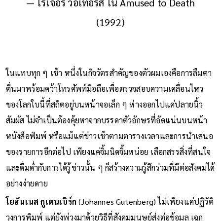
— โรเจอร์ วอเทอร์ส ใน Amused to Death
(1992)
ในแทบทุก ๆ เช้า หนึ่งในกิจวัตรสำคัญของตัวผมเองคือการลืมตา
ตื่นมาพร้อมคว้าโทรศัพท์มือถือเพื่อตรวจสอบความเคลื่อนไหว
ของโลกใบนี้ที่สถิตอยู่บนหน้าจอเล็ก ๆ ห่างออกไปแค่ปลายนิ้ว
สัมผัส ไม่จำเป็นต้องคุ้ยหาจากบรรดาตัวอักษรที่อัดแน่นบนหน้า
หนังสือพิมพ์ หรือแม้แต่ข่าวเช้าตามตารางเวลาและการนำเสนอ
ของรายการอีกต่อไป เพียงแค่จิ้มนิดจิ้มหน่อย เลือกสรรสิ่งที่สนใจ
และดื่มด่ำกับการได้รู้ข่าวนั้น ๆ ก็สร้างความรู้สึกร่วมที่มีต่อสังคมได้
อย่างง่ายดาย
โยฮันเนส กูเตนเบิร์ก
(Johannes Gutenberg) ไม่เพียงแค่ปฏิวัติ
วงการพิมพ์ แต่ยังพ่วงมาด้วยวิธีที่สังคมมนุษย์ส่งต่อข้อมูล เฉก