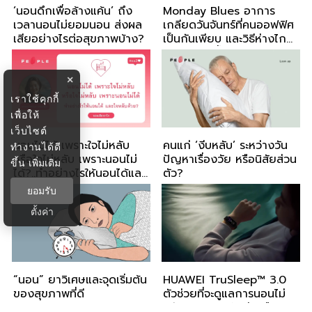
‘นอนดึกเพื่อล้างแค้น’ ถึง
Monday Blues อาการ
เวลานอนไม่ยอมนอน ส่งผล
เกลียดวันจันทร์ที่คนออฟฟิศ
เสียอย่างไรต่อสุขภาพบ้าง?
เป็นกันเพียบ และวิธีห่างไกล
จากอาการนี้
×
เราใช้คุกกี้
เพื่อให้
เว็บไซต์
นอนไม่ได้ เพราะใจไม่หลับ
คนแก่ ‘งีบหลับ’ ระหว่างวัน
ทำงานได้ดี
หรือใจไม่หลับ เพราะนอนไม่
ปัญหาเรื่องวัย หรือนิสัยส่วน
ขึ้น
เพิ่มเติม
ได้?..ทำอย่างไรให้นอนได้และ
ตัว?
ใจหลับ?
ยอมรับ
ตั้งค่า
“นอน” ยาวิเศษและจุดเริ่มต้น
HUAWEI TruSleep™ 3.0
ของสุขภาพที่ดี
ตัวช่วยที่จะดูแลการนอนไม่
หลับของคุณได้อย่างมือ