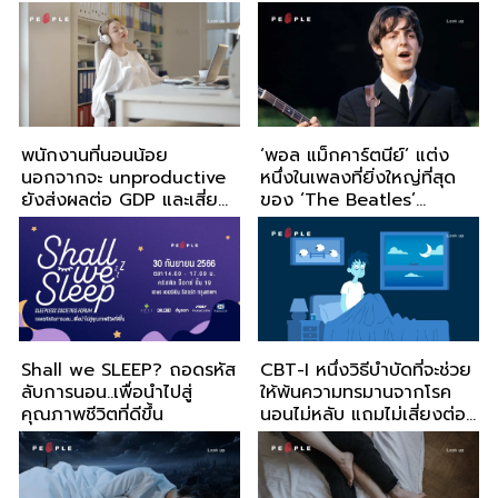
ชนิด คุณคือแบบไหน
ต้องจ่ายคือ ‘ชีวิต’
พนักงานที่นอนน้อย
‘พอล แม็กคาร์ตนีย์’ แต่ง
นอกจากจะ unproductive
หนึ่งในเพลงที่ยิ่งใหญ่ที่สุด
ยังส่งผลต่อ GDP และเสี่ยง
ของ ‘The Beatles’
มีพฤติกรรมนอกลู่นอกทาง
ระหว่างนอนหลับ
Shall we SLEEP? ถอดรหัส
CBT-I หนึ่งวิธีบำบัดที่จะช่วย
ลับการนอน..เพื่อนำไปสู่
ให้พ้นความทรมานจากโรค
คุณภาพชีวิตที่ดีขึ้น
นอนไม่หลับ แถมไม่เสี่ยงต่อ
ชีวิต