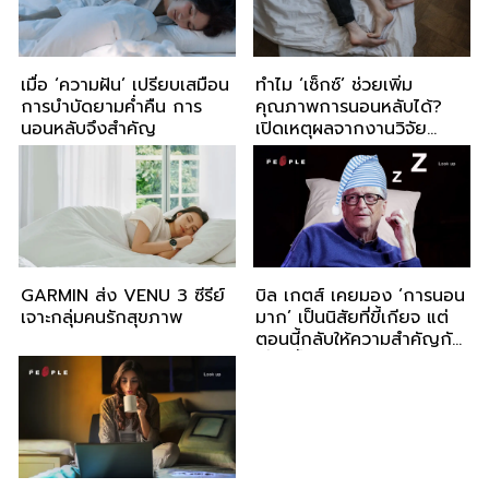
เมื่อ ‘ความฝัน’ เปรียบเสมือน
ทำไม ‘เซ็กซ์’ ช่วยเพิ่ม
การบำบัดยามค่ำคืน การ
คุณภาพการนอนหลับได้?
นอนหลับจึงสำคัญ
เปิดเหตุผลจากงานวิจัย
พร้อมคำอธิบายของนัก
วิทยาศาสตร์
GARMIN ส่ง VENU 3 ซีรีย์
บิล เกตส์ เคยมอง ‘การนอน
เจาะกลุ่มคนรักสุขภาพ
มาก’ เป็นนิสัยที่ขี้เกียจ แต่
ตอนนี้กลับให้ความสำคัญกับ
เรื่องนี้มาก