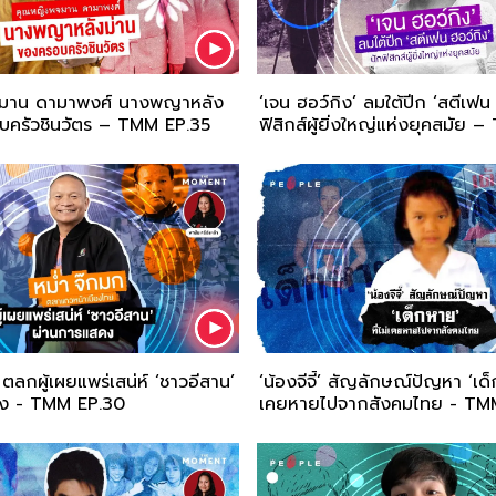
มาน ดามาพงศ์ นางพญาหลัง
‘เจน ฮอว์กิง’ ลมใต้ปีก ‘สตีเฟน 
บครัวชินวัตร – TMM EP.35
ฟิสิกส์ผู้ยิ่งใหญ่แห่งยุคสมัย
 ตลกผู้เผยแพร่เสน่ห์ ‘ชาวอีสาน’
‘น้องจีจี้’ สัญลักษณ์ปัญหา ‘เด็ก
ดง - TMM EP.30
เคยหายไปจากสังคมไทย - TM