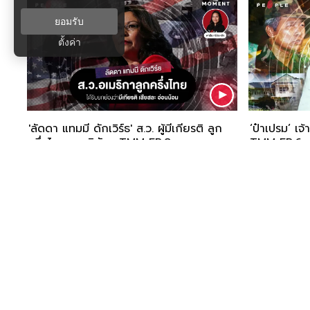
ยอมรับ
ตั้งค่า
'ลัดดา แทมมี ดักเวิร์ธ' ส.ว. ผู้มีเกียรติ ลูก
‘ป๋าเปรม’ เ
ครึ่งไทย-อเมริกัน : TMM EP.8
TMM EP.6
INTERVIEW
COLLAB
POLITICS
เฉลียง RARE I