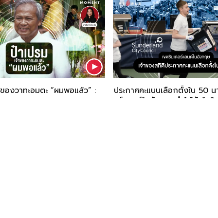
จ้าของวาทะอมตะ “ผมพอแล้ว” :
ประกาศคะแนนเลือกตั้งใน 50 นา
อร์แลนด์ในอังกฤษทำได้ยังไง?
ORATION
LISTEN
TEM
INSPIRED BY THE PEOPLE