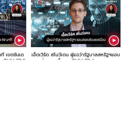
ที เขตซันเด
เอ็ดเวิร์ด สโนว์เดน ผู้แฉว่ารัฐบาลสหรัฐฯแอบ
 - TMM EP.5
สอดส่องพลเมือง - TMM EP.4
'คน' คือผู้เปลี่ยนแปลงโลก เราจึงเชื่อมั่นว่าเรื่องราว
ของผู้คนย่อมนำไปสู่การเรียนรู้ การสร้างพลัง และ
แรงบันดาลใจ เพื่อก่อให้เกิดความเปลี่ยนแปลงอัน