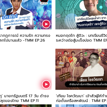
ี’ ปรากฏการณ์ ความรัก ความทรง
หมอกฤตไท สู้ดิวะ : บทเรียนชีวิต
โลกไปนานแล้ว -TMM EP.26
ระหว่างต่อสู้มะเร็งปอด TMM E
ตุ’ นายกรัฐมนตรี 17 วัน ดำรง
‘เทียม โชควัฒนา’ เจ้าสัวผู้ให้ก
ที่สุดของไทย TMM EP.11
ก่อตั้งเครือสหพัฒน์ : TM