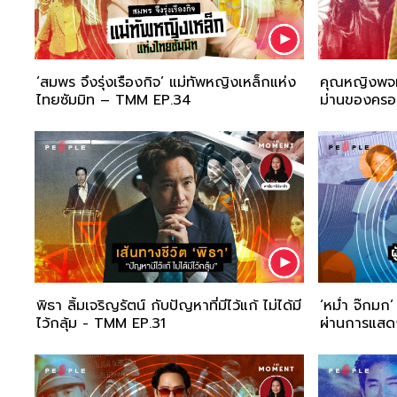
‘สมพร จึงรุ่งเรืองกิจ’ แม่ทัพหญิงเหล็กแห่ง
คุณหญิงพจ
ไทยซัมมิท – TMM EP.34
ม่านของครอ
พิธา ลิ้มเจริญรัตน์ กับปัญหาที่มีไว้แก้ ไม่ได้มี
‘หม่ำ จ๊กมก’
ไว้กลุ้ม - TMM EP.31
ผ่านการแส