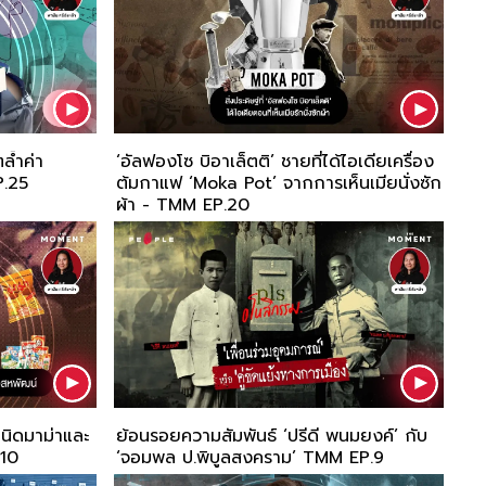
ล้ำค่า
‘อัลฟองโซ บิอาเล็ตติ’ ชายที่ได้ไอเดียเครื่อง
P.25
ต้มกาแฟ ‘Moka Pot’ จากการเห็นเมียนั่งซัก
ผ้า - TMM EP.20
ำเนิดมาม่าและ
ย้อนรอยความสัมพันธ์ ‘ปรีดี พนมยงค์’ กับ
M EP.10
‘จอมพล ป.พิบูลสงคราม’ TMM EP.9