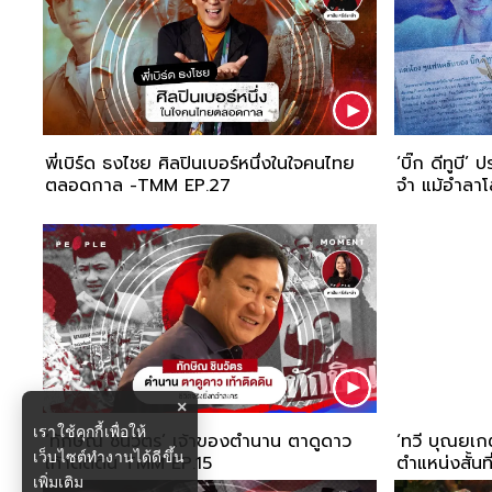
พี่เบิร์ด ธงไชย ศิลปินเบอร์หนึ่งในใจคนไทย
‘บิ๊ก ดีทูบ
ตลอดกาล -TMM EP.27
จำ แม้อำลา
×
เราใช้คุกกี้เพื่อให้
‘ทักษิณ ชินวัตร’ เจ้าของตำนาน ตาดูดาว
‘ทวี บุณยเก
เว็บไซต์ทำงานได้ดีขึ้น
เท้าติดดิน TMM EP.15
ตำแหน่งสั้น
เพิ่มเติม