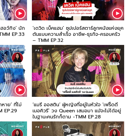
ฮอว์กิง’ นัก
‘เดวิด เบ็คแฮม’ ซุปเปอร์สตาร์ลูกหนังแห่งยุค
 – TMM EP.33
ต้นแบบความสำเร็จ อาชีพ-ธุรกิจ-ครอบครัว
– TMM EP.32
หาย’ ที่ไม่
‘แมรี ออสติน’ ผู้หญิงที่อยู่ในหัวใจ ‘เฟร็ดดี
M EP.29
เมอคิวรี’ วง Queen เสมอมา แม้จะไม่ได้อยู่
ในฐานะคนรักก็ตาม -TMM EP.28