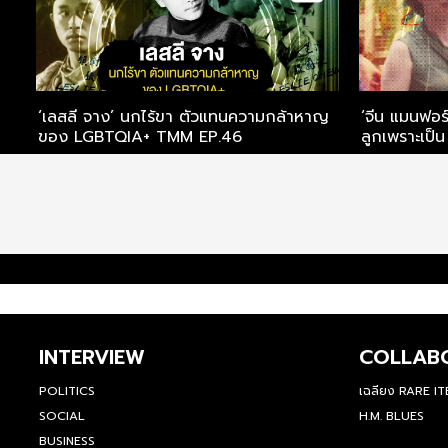
‘เลสลี จาง’ นกไร้ขา ตัวแทนความกล้าหาญ
‘จีน แมนฟอร์
ของ LGBTQIA+ TMM EP.46
ลูกเพราะเป็
INTERVIEW
COLLAB
POLITICS
เฉลียง RARE I
SOCIAL
H.M. BLUES
BUSINESS