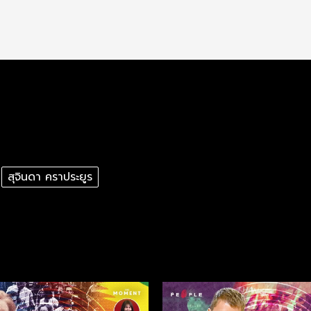
สุจินดา คราประยูร