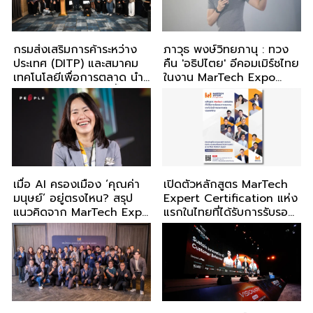
กรมส่งเสริมการค้าระหว่าง
ภาวุธ พงษ์วิทยภานุ : ทวง
ประเทศ (DITP) และสมาคม
คืน 'อธิปไตย' อีคอมเมิร์ชไทย
เทคโนโลยีเพื่อการตลาด นำ
ในงาน MarTech Expo
25 บริษัท MarTech ชั้นนำ
2026
ของไทย เปิดประตูสู่ตลาด
ฟิลิปปินส์ สร้างเม็ดเงิน
หมุนเวียนกว่า 93 ล้านบาท
ในงาน Global MarTech
Integration Day 2026
เมื่อ AI ครองเมือง ‘คุณค่า
เปิดตัวหลักสูตร MarTech
มนุษย์’ อยู่ตรงไหน? สรุป
Expert Certification แห่ง
แนวคิดจาก MarTech Expo
แรกในไทยที่ได้รับการรับรอง
2026
จากสมาคมเทคโนโลยีการ
ตลาดแห่งประเทศไทย
(MarTech Association
Thailand)