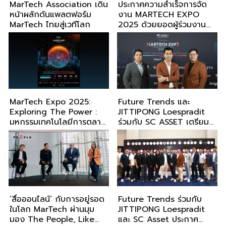
MarTech Association เดิน
ประกาศความสำเร็จการจัด
หน้าผลักดันแพลตฟอร์ม
งาน MARTECH EXPO
MarTech ไทยสู่เวทีโลก
2025 ด้วยยอดผู้ร่วมงาน
กว่า 13,000 คน
MarTech Expo 2025:
Future Trends และ
Exploring The Power :
JITTIPONG Loespradit
มหกรรมเทคโนโลยีการตลาด
ร่วมกับ SC ASSET เตรียม
ที่ใหญ่ที่สุดในเอเชีย
จัดงาน SC ASSET
Presents MARTECH
EXPO 2025: EXPLORING
THE POWER
‘สื่อออนไลน์’ กับการอยู่รอด
Future Trends ร่วมกับ
ในโลก MarTech ผ่านมุม
JITTIPONG Loespradit
มอง The People, Like
และ SC Asset ประกาศ