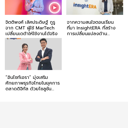
จิตติพงศ์ เลิศประดิษฐ์ กูรู
จากความสนใจตอนเรียน
จาก CMT ผู้ใช้ MarTech
ที่มา InsightERA ที่สร้าง
เปลี่ยนเดต้าให้ใช้งานได้จริง
การเปลี่ยนแปลงด้าน
MarTech
“อินไซท์เอรา” มุ่งเสริม
ศักยภาพธุรกิจไทยในยุคการ
ตลาดดิจิทัล ด้วยโซลูชัน
MarTech แบบครบวงจร
พร้อมตั้งเป้าเติบโตมากกว่า
100%