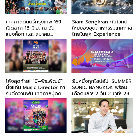
เทศกาลดนตรีกรุงเทพ ‘69
Siam Songkran กับโจทย์
เปิดฉาก 13 มิ.ย. ณ วัน
ใหม่ของอุตสาหกรรมเทศกาล
แบงค็อก และ สมาคม
ไทยในยุค Experience
ฝรั่งเศสกรุงเทพ
Economy
โค้งสุดท้าย! “บี–พีระพัฒน์”
ยืนหนึ่งทุกไลน์อัป! SUMMER
นั่งแท่น Music Director กา
SONIC BANGKOK พร้อม
รันตีความฟิน เทศกาลมู้ดดี
เดือดแล้ว! 2 วัน 2 เวที! 23-
แห่งปี “มาม่า Presents In
24 สิงหาคม 2568 นี้
The Mood Music
Festival 2025” ในวันที่ 20
ธ.ค. นี้!!!