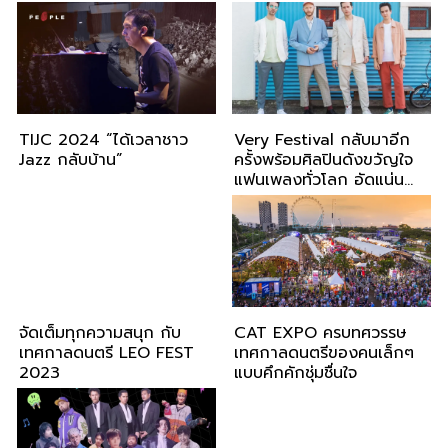
เสริมทัพเวที Rising Stage
ขึ้นแสดง 24-25 ส.ค 2567
ผลักศิลปินไทยสู่สายตาโลก
นี้
TIJC 2024 “ได้เวลาชาว
Very Festival กลับมาอีก
Jazz กลับบ้าน”
ครั้งพร้อมศิลปินดังขวัญใจ
แฟนเพลงทั่วโลก อัดแน่น
ด้วยเพลงคุณภาพ
จัดเต็มทุกความสนุก กับ
CAT EXPO ครบทศวรรษ
เทศกาลดนตรี LEO FEST
เทศกาลดนตรีของคนเล็กๆ
2023
แบบคึกคักชุ่มชื่นใจ