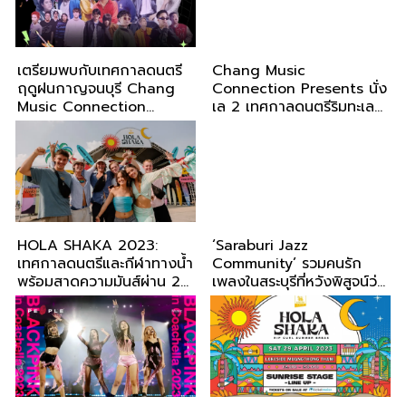
เตรียมพบกับเทศกาลดนตรี
Chang Music
ฤดูฝนกาญจนบุรี Chang
Connection Presents นั่ง
Music Connection
เล 2 เทศกาลดนตรีริมทะเลที่
Presents 'Singing In The
ใหญ่และเผ็ดไร้ขีดจำกัด
Rain 5'
HOLA SHAKA 2023:
‘Saraburi Jazz
เทศกาลดนตรีและกีฬาทางน้ำ
Community’ รวมคนรัก
พร้อมสาดความมันส์ผ่าน 25
เพลงในสระบุรีที่หวังพิสูจน์ว่า
ศิลปินคุณภาพ!
‘แจ๊สเป็นของทุกคน’