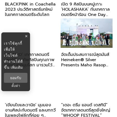
BLACKPINK in Coachella
เปิด 9 ศิลปินบนหมู่เกาะ
2023 ประวัติศาสตร์บทใหม่
‘HOLASHAKA’ กับเทศกาล
ในเทศกาลดนตรีระดับโลก
ดนตรีหน้าร้อน One Day
NONSTOP
×
เราใช้คุกกี้
เพื่อให้
‘PELUPO’ เทศกาลดนตรี
จัดเต็มประสบการณ์สุดมันส์
เว็บไซต์
เพลูโป้ ขนทัพศิลปินคุณภาพ
Heineken® Silver
ทำงานได้ดี
จากทั่วทุกมุมโลก มารวมไว้
Presents Maho Rasop
ขึ้น
เพิ่มเติม
ในงานเดียวแบบจัดเต็ม
Festival 2022
ยอมรับ
ตั้งค่า
‘เขียนไขและวานิช’ มุมมอง
“เดอะ ดรีม แอนด์ เดสทินี”
งานศิลปะกับดนตรี และบทกวี
จัดเทศกาลดนตรีสุดยิ่งใหญ่
ในเพลงโฟล์กที่ค่อย ๆ
“WHOOP FESTIVAL”