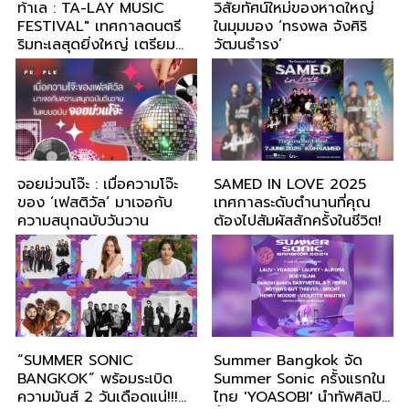
ท้าเล : TA-LAY MUSIC
วิสัยทัศน์ใหม่ของหาดใหญ่
FESTIVAL" เทศกาลดนตรี
ในมุมมอง ‘ทรงพล จังศิริ
ริมทะเลสุดยิ่งใหญ่ เตรียม
วัฒนธำรง’
ระเบิดความมันส์ 18 ตุลาคม
68 นี้
จอยม่วนโจ๊ะ : เมื่อความโจ๊ะ
SAMED IN LOVE 2025
ของ ‘เฟสติวัล’ มาเจอกับ
เทศกาลระดับตำนานที่คุณ
ความสนุกฉบับวันวาน
ต้องไปสัมผัสสักครั้งในชีวิต!
“SUMMER SONIC
Summer Bangkok จัด
BANGKOK” พร้อมระเบิด
Summer Sonic ครั้งแรกใน
ความมันส์ 2 วันเดือดแน่!!!
ไทย 'YOASOBI' นำทัพศิลปิน