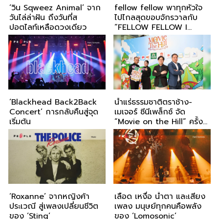
‘วิน Sqweez Animal’ จาก
fellow fellow พาทุกหัวใจ
วันไล่ล่าฝัน ถึงวันที่ส
ไปไกลสุดขอบจักรวาลกับ
ปอตไลท์เหลือดวงเดียว
“FELLOW FELLOW I
TOLD HALLEY ABOUT
YOU” คอนเสิร์ตบอกเล่า 12
ปีแห่งความภาคภูมิใจ ร้อย
เรียงทุกความทรงจำครบจบ
3 ชม.
‘Blackhead Back2Back
น้ำแร่ธรรมชาติตราช้าง-
Concert’ การกลับคืนสู่จุด
เมเจอร์ ซีนีเพล็กซ์ จัด
เริ่มต้น
“Movie on the Hill” ครั้งที่
6 ธีม ‘บุปผาซน’
‘Roxanne’ จากหญิงค้า
เลือด เหงื่อ น้ำตา และเสียง
ประเวณี สู่เพลงเปลี่ยนชีวิต
เพลง มนุษย์ทุกคนคือพลัง
ของ ‘Sting’
ของ ‘Lomosonic’