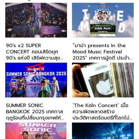
90’s x2 SUPER
“มาม่า presents In the
CONCERT คอนเสิร์ตยุค
Mood Music Festival
90’s แห่งปี เสิร์ฟความสุข
2025” เทศการมู้ดดี ประจำปี
กว่า 7 ชั่วโมง
2025! กับคอนเซปต์ “TWO-
GETHER” ที่จับคู่ศิลปิน มาส
ร้างโชว์ครั้งประวัติศาสตร์
SUMMER SONIC
‘The Köln Concert’ เมื่อ
BANGKOK 2025 เทศกาล
ความผิดพลาดสร้าง
ฤดูร้อนที่เปลี่ยนกรุงเทพให้
ประวัติศาสตร์ดนตรีที่โลกไม่
กลายเป็นมหานครแห่งเสียง
ลืม
เพลง