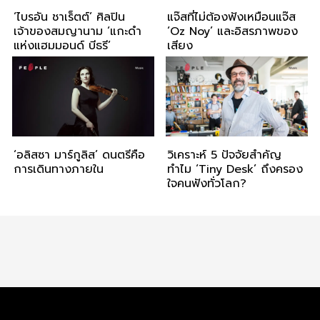
‘ไบรอัน ชาเร็ตต์’ ศิลปิน
แจ๊สที่ไม่ต้องฟังเหมือนแจ๊ส
เจ้าของสมญานาม ‘แกะดำ
‘Oz Noy’ และอิสรภาพของ
แห่งแฮมมอนด์ บีธรี’
เสียง
‘อลิสซา มาร์กูลิส’ ดนตรีคือ
วิเคราะห์ 5 ปัจจัยสำคัญ
การเดินทางภายใน
ทำไม ‘Tiny Desk’ ถึงครอง
ใจคนฟังทั่วโลก?