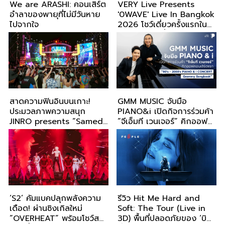
We are ARASHI: คอนเสิร์ต
VERY Live Presents
อำลาของพายุที่ไม่มีวันหาย
'0WAVE' Live In Bangkok
ไปจากใจ
2026 โชว์เดี่ยวครั้งแรกใน
ไทย 21 ต.ค. นี้
สาดความฟินอินบนเกาะ!
GMM MUSIC จับมือ
ประมวลภาพความสนุก
PIANO&i เปิดกิจการร่วมค้า
JINRO presents “Samed
“จีเอ็มที เวนเจอร์” คิกออฟ
in Love 11” ปิดฉากสุดปัง
คอนเสิร์ตแรก “90's -
พลังร็อก-แร็ป-หมอลำ ครบ
2000's PIANO & i
จบในงานเดียว
CONCERT : Grammy
Songbook”
‘S2’ คัมแบคปลุกพลังความ
รีวิว Hit Me Hard and
เดือด! ผ่านซิงเกิลใหม่
Soft: The Tour (Live in
“OVERHEAT” พร้อมโชว์ส
3D) พื้นที่ปลอดภัยของ ‘บิล