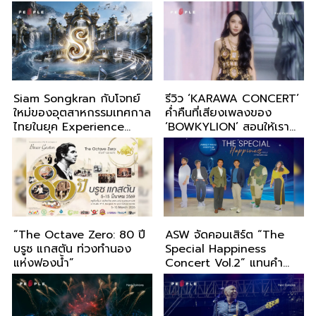
เตจครั้งแรก ในคอนเสิร์ตวัน
ลี่ ไอลิช’
เกิดครบรอบ 27 ปี
Siam Songkran กับโจทย์
รีวิว ‘KARAWA CONCERT’
ใหม่ของอุตสาหกรรมเทศกาล
ค่ำคืนที่เสียงเพลงของ
ไทยในยุค Experience
‘BOWKYLION’ สอนให้เรา
Economy
คารวะตัวเอง
“The Octave Zero: 80 ปี
ASW จัดคอนเสิร์ต “The
บรูซ แกสตัน ท่วงทำนอง
Special Happiness
แห่งฟองน้ำ”
Concert Vol.2” แทนคำ
ขอบคุณผู้ถือหุ้นกู้