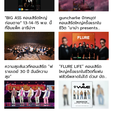
"BIG ASS คอนเสิร์ตใหญ่
guncharlie ปักหมุด!
ก่อนตาย" 13-14-15 พ.ย. นี้
คอนเสิร์ตใหญ่ครั้งแรกใน
ที่อิมแพ็ค อารีน่าฯ
ชีวิต “มาม่า presents
guncharlie OCTOBER
THEORY CONCERT” 17
ตุลาคมนี้ ณ Centerpoint
ความสุขล้นเวทีคอนเสิร์ต “ฟ
“FLURE LIFE” คอนเสิร์ต
รายเดย์ 30 ปี ฉันมีความ
ใหญ่ครั้งแรกในชีวิตที่แฟน
สุข”
ฟลัวร์พลาดไม่ได้ ด่วน! บัตร
รอบ 2 เปิดจองแล้วที่ I
Have Ticket