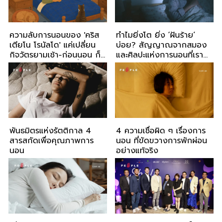
ความลับการนอนของ 'คริส
ทำไมยิ่งโต ยิ่ง ‘ฝันร้าย’
เตียโน โรนัลโด' แค่เปลี่ยน
บ่อย? สัญญาณจากสมอง
กิจวัตรยามเช้า-ก่อนนอน ก็
และศิลปะแห่งการนอนที่เรา
ทำให้หัวใจเต้น 43 ครั้ง/นาที
อาจลืมไป
จนติด Top 1% ของโลก
พันธมิตรแห่งรัตติกาล 4
4 ความเชื่อผิด ๆ เรื่องการ
สารสกัดเพื่อคุณภาพการ
นอน ที่ขัดขวางการพักผ่อน
นอน
อย่างแท้จริง