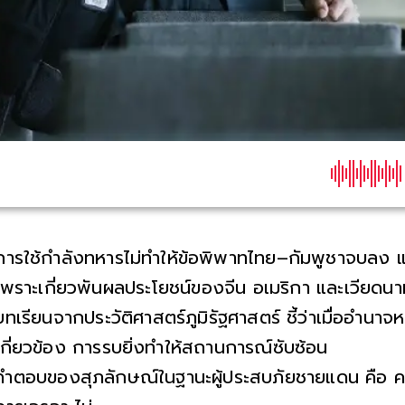
การใช้กำลังทหารไม่ทำให้ข้อพิพาทไทย–กัมพูชาจบลง แ
เพราะเกี่ยวพันผลประโยชน์ของจีน อเมริกา และเวียดนา
บทเรียนจากประวัติศาสตร์ภูมิรัฐศาสตร์ ชี้ว่าเมื่ออำนาจห
เกี่ยวข้อง การรบยิ่งทำให้สถานการณ์ซับซ้อน
คำตอบของสุภลักษณ์ในฐานะผู้ประสบภัยชายแดน คือ 