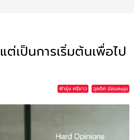
่เป็นการเริ่มต้นเพื่อไป
ฟ้ารุ่ง ศรีขาว
จุลดิศ อ่อนละมุน