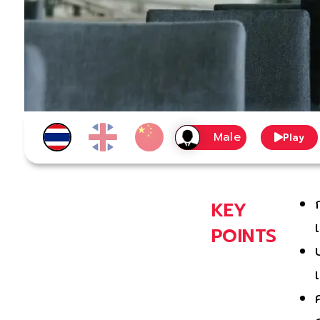
Play
KEY
POINTS