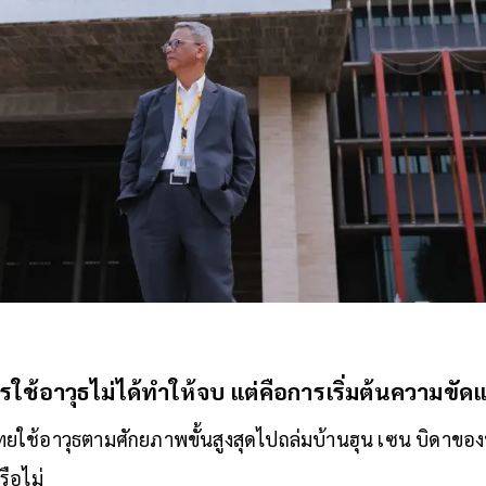
รใช้อาวุธไม่ได้ทำให้จบ แต่คือการเริ่มต้นความขัดแ
ไทยใช้อาวุธตามศักยภาพขั้นสูงสุดไปถล่มบ้านฮุน เซน บิดาขอ
ือไม่