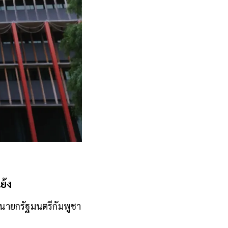
ย้ง
งนายกรัฐมนตรีกัมพูชา