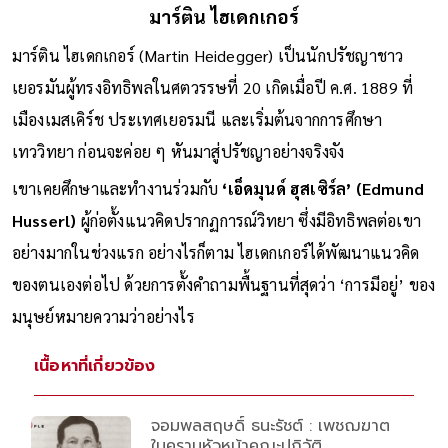
มาร์ติน ไฮเดกเกอร์
มาร์ติน ไฮเดกเกอร์ (Martin Heidegger) เป็นนักปรัชญาชาว
เยอรมันผู้ทรงอิทธิพลในศตวรรษที่ 20 เกิดเมื่อปี ค.ศ. 1889 ที่
เมืองเมสเคิร์ช ประเทศเยอรมนี และเริ่มต้นจากการศึกษา
เทววิทยา ก่อนจะค่อย ๆ หันมาสู่ปรัชญาอย่างจริงจัง
เขาเคยศึกษาและทำงานร่วมกับ
‘เอ็ดมุนด์ ฮุสเซิร์ล’ (Edmund
Husserl)
ผู้ก่อตั้งแนวคิดปรากฏการณ์วิทยา ซึ่งมีอิทธิพลต่อเขา
อย่างมากในช่วงแรก อย่างไรก็ตาม ไฮเดกเกอร์ได้พัฒนาแนวคิด
ของตนเองต่อไป ด้วยการตั้งคำถามพื้นฐานที่สุดว่า ‘การมีอยู่’ ของ
มนุษย์หมายความว่าอย่างไร
เนื้อหาที่เกี่ยวข้อง
จอมพลสฤษดิ์ ธนะรัชต์ : เพชฌฆาต
ในคราบหัวหน้าคณะปฏิวัติ