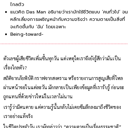
ไกลตัว
แนวคิด Das Man อธิบายว่าเรามักใช้ชีวิตแบบ ‘คนทั่วไป’ จน
หลีกเลี่ยงการเผชิญหน้ากับความจริงว่า ความตายเป็นสิ่งที่
จะเกิดขึ้นกับ ‘ฉัน’ โดยเฉพาะ
Being-toward-death คือการตระหนักว่าช
ตัวเลขผู้เสียชีวิตเพิ่มขึ้นทุกวัน แต่เหตุใดเราจึงยังรู้สึกว่ามันเป็น
เรื่องไกลตัว?
สถิติจากภัยพิบัติ กราฟจากสงคราม หรือรายงานการสูญเสียที่ไหล
ผ่านหน้าจอในแต่ละวัน มักกลายเป็นเพียงข้อมูลที่เรารับรู้ ก่อนจะ
ถูกแทนที่ด้วยข่าวใหม่ในเวลาไม่นาน
เรารู้ว่ามีคนตาย แต่ความรู้นั้นกลับไม่เคยซึมลึกลงมาถึงชีวิตของ
เราอย่างแท้จริง
ในชีวิตประจำวัน เรามักกล่าวว่า
“ความตายเป็นเรื่องธรรมชาติ”