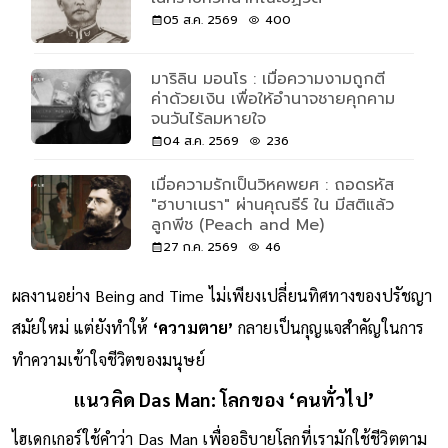
05 ส.ค. 2569
400
มาริลิน มอนโร : เมื่อความงามถูกตี
ค่าด้วยเงิน เพื่อให้อำนาจชายคุกคาม
จนวันไร้ลมหายใจ
04 ส.ค. 2569
236
เมื่อความรักเป็นวิหคพยศ : ถอดรหัส
"ฮาบาเนรา" ผ่านคุณธีร์ ใน มีสติแล้ว
ลูกพีช (Peach and Me)
27 ก.ค. 2569
46
ผลงานอย่าง Being and Time ไม่เพียงเปลี่ยนทิศทางของปรัชญา
สมัยใหม่ แต่ยังทำให้
‘ความตาย’
กลายเป็นกุญแจสำคัญในการ
ทำความเข้าใจชีวิตของมนุษย์
แนวคิด Das Man: โลกของ ‘คนทั่วไป’
ไฮเดกเกอร์ใช้คำว่า Das Man เพื่ออธิบายโลกที่เรามักใช้ชีวิตตาม