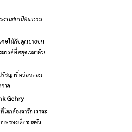
รับในงานสถาปัตยกรรม
ล่นเศษไม้กับคุณยายบน
งสรรค์ที่หยุดเวลาด้วย
ะปรัชญาที่หล่อหลอม
อดกาล
ank Gehry
ี่โลกต้องจารึก เราจะ
บภาพของเด็กชายตัว