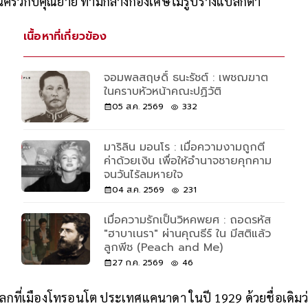
นพื้นครัวกับคุณยาย ท่ามกลางกองเศษไม้รูปร่างแปลกตา
เนื้อหาที่เกี่ยวข้อง
จอมพลสฤษดิ์ ธนะรัชต์ : เพชฌฆาต
ในคราบหัวหน้าคณะปฏิวัติ
05 ส.ค. 2569
332
มาริลิน มอนโร : เมื่อความงามถูกตี
ค่าด้วยเงิน เพื่อให้อำนาจชายคุกคาม
จนวันไร้ลมหายใจ
04 ส.ค. 2569
231
เมื่อความรักเป็นวิหคพยศ : ถอดรหัส
"ฮาบาเนรา" ผ่านคุณธีร์ ใน มีสติแล้ว
ลูกพีช (Peach and Me)
27 ก.ค. 2569
46
ูโลกที่เมืองโทรอนโต ประเทศแคนาดา ในปี 1929 ด้วยชื่อเดิมว