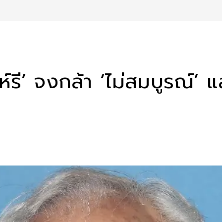
รี’ จงกล้า ‘ไม่สมบูรณ์’ แ