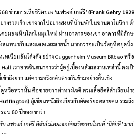
2568 ข่าวการเสียชีวิตของ
‘แฟรงก์ เกห์รี’ (Frank Gehry 192
างรวดเร็ว เขาจากไปอย่างสงบที่บ้านพักในซานตาโมนิกา ด้ว
่เคยมองเห็นโลกในมุมใหม่ ผ่านอาคารของเขา อาคารที่มีลักษ
ังสนทนากับแสงแดดและสายน้ำ มากกว่าจะเป็นวัตถุที่หยุดนิ่ง
เทเนียมอันโด่งดัง อย่าง Guggenheim Museum Bilbao หร
all เราอาจจินตนาการว่าผู้อยู่เบื้องหลังผลงานเหล่านี้ คงเป็นศ
่เข้าถึงยาก แต่ความจริงกลับตรงกันข้ามอย่างสิ้นเชิง
ูหวือหวานั้น คือชายชราท่าทางใจดี สวมเสื้อยืดสีดำเรียบง่าย ผ
 Huffington)
ผู้เขียนหนังสือเกี่ยวกับอัจฉริยะหลายคน รวมถึ
รอบ 80 ปีของเขาว่า
ับ แฟรงก์ เกห์รี ดิฉันไม่เคยเจออัจฉริยะคนไหนที่ ‘นิสัยดี’ มาก