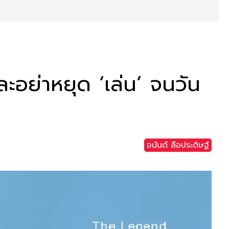
ละอย่าหยุด ‘เล่น’ จนวัน
อนันต์ ลือประดิษฐ์