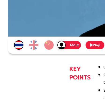
Play
KEY
POINTS