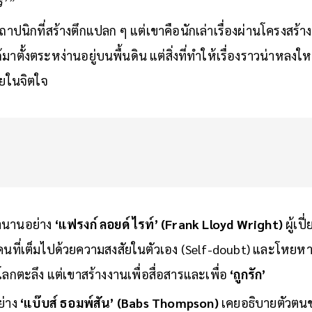
ตร’”
สถาปนิกที่สร้างตึกแปลก ๆ แต่เขาคือนักเล่าเรื่องผ่านโครงสร้าง ผ
าตั้งตระหง่านอยู่บนพื้นดิน แต่สิ่งที่ทำให้เรื่องราวน่าหลงใหล
ยในจิตใจ
ำนานอย่าง
‘แฟรงก์ ลอยด์ ไรท์’ (Frank Lloyd Wright)
ผู้เป
็นคนที่เต็มไปด้วยความสงสัยในตัวเอง (Self-doubt) และโหยหา
้โลกตะลึง แต่เขาสร้างงานเพื่อสื่อสารและเพื่อ
‘ถูกรัก’
ย่าง
‘แบ๊บส์ ธอมพ์สัน’ (Babs Thompson)
เคยอธิบายตัวตนของ