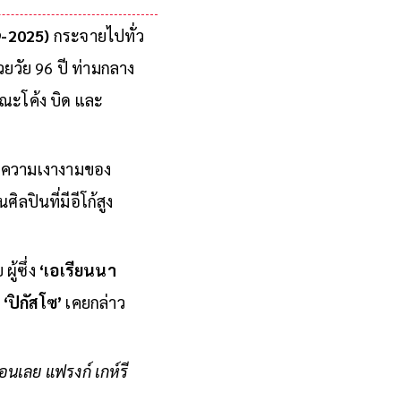
9-2025)
กระจายไปทั่ว
ยวัย 96 ปี ท่ามกลาง
ณะโค้ง บิด และ
ือความเงางามของ
ิลปินที่มีอีโก้สูง
ู้ซึ่ง
‘เอเรียนนา
ง
‘ปิกัสโซ’
เคยกล่าว
่อนเลย แฟรงก์ เกห์รี