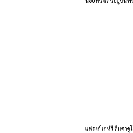
น้อยที่นั่งเล่นอยู่บ
แฟรงก์ เกห์รี ลืมตาด