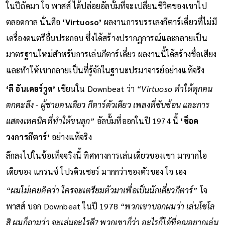
รางวัลแกรมมี่ และตอกย้ำสถานะของเขาในวงการแจ๊สระดับโลก
ในปีถัดมา โจ พาสส์ ได้ปล่อยอัลบั้มที่จะเปลี่ยนชีวิตของเขาไป
ตลอดกาล นั่นคือ
‘Virtuoso’
ผลงานการบรรเลงกีตาร์เดี่ยวที่ไม่มี
เครื่องดนตรีอื่นประกอบ ซึ่งได้สร้างปรากฏการณ์และกลายเป็น
มาตรฐานใหม่สำหรับการเล่นกีตาร์เดี่ยว ผลงานนี้ได้สร้างชื่อเสียง
และทำให้เขากลายเป็นที่รู้จักในฐานะปรมาจารย์อย่างแท้จริง
‘ลี อันเดอร์วูด’
เขียนใน Downbeat ว่า
“Virtuoso ทำให้ทุกคน
ตกตะลึง - ผู้ชายคนเดียว กีตาร์ตัวเดียว เพลงที่ซับซ้อน และการ
แสดงเทคนิคที่ทำให้ขนลุก”
อัลบั้มที่ออกในปี 1974 นี้
‘ช็อค
วงการกีตาร์’
อย่างแท้จริง
ลึกลงไปในข้อเท็จจริงนี้ ทิศทางการเล่นเดี่ยวของเขา มาจากไอ
เดียของ แกรนซ์ โปรดิวเซอร์ มากกว่าของตัวของ โจ เอง
“ผมไม่เคยคิดว่า ใครจะเตรียมตัวมาเพื่อเป็นนักเดี่ยวกีตาร์”
โจ
พาสส์ บอก Downbeat ในปี 1978
“พวกเขาบอกผมว่า เล่นโซโล