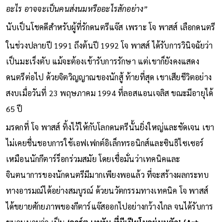
อาจจะทำอะไรที่ง่ายกว่านี้ในชีวิต ผมไม่รู้หรอกว่ามันจะเป็นอาชีพ
อะไร อาจจะเป็นคนส่งนมหรืออะไรสักอย่าง”
นับเป็นโชคดีสำหรับผู้ที่รักดนตรีแจ๊ส เพราะ โจ พาสส์ เลือกดนตรี
ในช่วงปลายปี 1991 ถึงต้นปี 1992 โจ พาสส์ ได้รับการวินิจฉัยว่า
เป็นมะเร็งตับ แม้จะต้องเข้ารับการรักษา แต่เขาก็ยังคงแสดง
ดนตรีต่อไป ด้วยจิตวิญญาณของนักสู้ ท้ายที่สุด เขาเสียชีวิตอย่าง
สงบเมื่อวันที่ 23 พฤษภาคม 1994 ที่ลอสแอนเจลิส ขณะมีอายุได้
65 ปี
มรดกที่ โจ พาสส์ ทิ้งไว้ให้กับโลกดนตรีนั้นยิ่งใหญ่และชัดเจน เขา
ไม่เคยชื่นชอบการใช้เอฟเฟกต์อิเล็กทรอนิกส์และซินธิไซเซอร์
เหมือนนักกีตาร์ร็อกร่วมสมัย โดยเชื่อมั่นว่าเทคนิคและ
จินตนาการของนักดนตรีมีมากเพียงพอแล้ว ที่จะสร้างผลกระทบ
ทางอารมณ์ได้อย่างสมบูรณ์ ด้วยนวัตกรรมทางเทคนิค โจ พาสส์
ได้ขยายศักยภาพของกีตาร์แจ๊สออกไปอย่างกว้างไกล จนได้รับการ