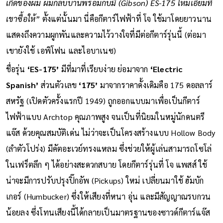
เกิดของผม ผมกลับบ้านพร้อมกับมี (Gibson) ES-175 ใหม่เอี่ยมที่
เขาซื้อให้”
ตั้งแต่นั้นมา นี่คือกีตาร์ไฟฟ้าที่ โจ ใช้มาโดยยาวนาน
แสดงถึงความผูกพันและความไว้วางใจที่มีต่อกีตาร์รุ่นนี้ (ต่อมา
เขายังใช้ เอพิโฟน และไอบาเนซ)
ชื่อรุ่น
‘ES-175’
มีที่มาที่เรียบง่าย ย่อมาจาก
‘Electric
Spanish’
ส่วนตัวเลข
‘175’
มาจากราคาดั้งเดิมคือ 175 ดอลลาร์
สหรัฐ (เปิดตัวครั้งแรกปี 1949) ถูกออกแบบมาเพื่อเป็นกีตาร์
ไฟฟ้าแบบ Archtop คุณภาพสูง จนเป็นที่นิยมในหมู่นักดนตรี
แจ๊ส ด้วยคุณสมบัติเด่น ไม่ว่าจะเป็นโครงสร้างแบบ Hollow Body
(ลำตัวโปร่ง) มีคัตอะเวย์ทรงแหลม ซึ่งช่วยให้ผู้เล่นสามารถโซโล่
ในเฟร็ตลึก ๆ ได้อย่างสะดวกสบาย โดยกีตาร์รุ่นที่ โจ แพสส์ ใช้
น่าจะมีการปรับปรุงปิ๊กอัพ (Pickups) ใหม่ เปลี่ยนมาใช้ ฮัมบัก
เกอร์ (Humbucker) ซึ่งให้เสียงที่หนา อุ่น และมีสัญญาณรบกวน