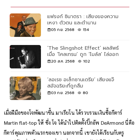
เนื้อหาที่เกี่ยวข้อง
แฟรงก์ ซินาตรา : เสียงของความ
เหงา ตัวตน และตำนาน
05 ก.ย. 2568
154
‘The Slingshot Effect’ ผลลัพธ์
เมื่อ ‘โคลเทรน’ ถูก ‘ไมล์ส’ ไล่ออก
20 ส.ค. 2568
102
‘ลอเรซ อเล็กซานเดรีย’ เสียงแจ๊
สอัจฉริยะที่ถูกลืม
03 ก.ย. 2568
80
เมื่อฝีมือของโจพัฒนาขึ้น มาเรียโน ได้รวบรวมเงินซื้อกีตาร์
Martin flat-top ให้ ซึ่ง โจ ได้นำไปติดตั้งปิ๊กอัพ DeArmond นี่คือ