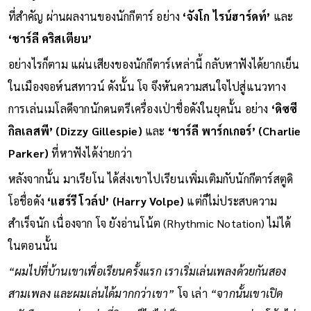
‘Tony Pastor Orchestra’
ช่วงนี้ โจ ซึมซับอิทธิพลทางดนตรี
ที่สำคัญ ผ่านผลงานของนักกีตาร์ อย่าง
‘จังโก ไรน์ฮาร์ดท์’
และ
‘ชาร์ลี คริสเตียน’
อย่างไรก็ตาม แผ่นเสียงของนักกีตาร์เหล่านี้ กลับหาฟังได้ยากเย็น
ในเมืองจอห์นสทาวน์ ดังนั้น โจ จึงหันความสนใจไปสู่แนวทาง
การเล่นเมโลดีจากนักดนตรีเครื่องเป่าชื่อดังในยุคนั้น อย่าง
‘ดิซซี
กิลเลสพี’ (Dizzy Gillespie)
และ
‘ชาร์ลี พาร์กเกอร์’ (Charlie
Parker)
ที่หาฟังได้ง่ายกว่า
หลังจากนั้น มาเรียโน ได้ส่งเขาไปเรียนเพิ่มเติมกับนักกีตาร์สตูดิ
โอชื่อดัง
‘แฮร์รี โวล์ป’ (Harry Volpe)
แต่ก็ไม่ประสบความ
สำเร็จนัก เนื่องจาก โจ ยังอ่านโน้ต (Rhythmic Notation)​ ไม่ได้
ในตอนนั้น
“ผมไปที่บ้านเขาเพื่อเรียนครั้งแรก เราเริ่มเล่นเพลงด้วยกันสอง