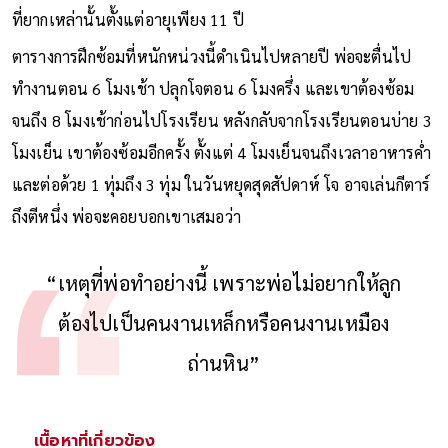
Gomez) นักกีตาร์ฟลาเมงโก ซึ่งเขาต้องพยายาม "จับ" โน้ตเพลง
ที่ยากเหล่านั้นตั้งแต่อายุเพียง 11 ปี
ตารางการฝึกซ้อมที่หนักหน่วงนี้ดำเนินไปหลายปี พ่อจะตื่นไป
ทำงานตอน 6 โมงเช้า ปลุกโจตอน 6 โมงครึ่ง และเขาต้องซ้อม
จนถึง 8 โมงเช้าก่อนไปโรงเรียน หลังกลับจากโรงเรียนตอนบ่าย 3
โมงเย็น เขาต้องซ้อมอีกครั้ง ตั้งแต่ 4 โมงเย็นจนถึงเวลาอาหารค่ำ
และต่อด้วย 1 ทุ่มถึง 3 ทุ่ม ในวันหยุดสุดสัปดาห์ โจ อาจเล่นกีตาร์
ถึงตีหนึ่ง พ่อจะคอยบอกเขาเสมอว่า
“เหตุที่พ่อทำอย่างนี้ เพราะพ่อไม่อยากให้ลูก
ต้องไปเป็นคนงานเหล็กหรือคนงานเหมือง
ถ่านหิน”