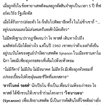
กีตาร์ไปจำนำอยู่เสมอ เพื่อนำเงินไปซื้อยา ชีวิตตกต่ำถึงขีดสุด
เมื่อถูกจับในข้อหายาเสพติดและถูกตัดสินจำคุกเป็นเวลา 5 ปี ที่ฟ
อร์ตเวิร์ธ รัฐเท็กซัส
เมื่อได้รับการปล่อยตัว โจ ก็กลับไปติดยาอีกครั้ง ในไม่ช้าเขาก็
“...
อยู่บนถนนและไม่เล่นดนตรีเลยสักโน้ตเดียว”
ไม่มีหลักฐานปรากฏชัดเจนว่า โจ พาสส์ เดินทางไปถึง
แคลิฟอร์เนียได้อย่างไร แต่ในปี 1960 เขาพบว่าตัวเองกำลังยืน
อยู่บนบันไดของศูนย์บำบัดยาเสพติด Synanon ในเมืองซานตาโม
นิกา โดยมีเพียงถุงกระสอบที่เต็มไปด้วยหัวหอม
“ไม่มีกีตาร์ ไม่มีเงิน ไม่มีอนาคต ไม่มีหวัง มีเพียงถุงหัวหอมที่
เปรอะเปื้อนไปด้วยฝุ่นและชีวิตที่แตกสลาย”
‘อาร์โนลด์ รอสส์’
นักเปียโน ซึ่งเป็นเพื่อนร่วมห้องเก่าของ โจ
พาสส์ ได้ชักชวนให้เขาเข้าร่วมโครงการ
‘ไซนานอน’