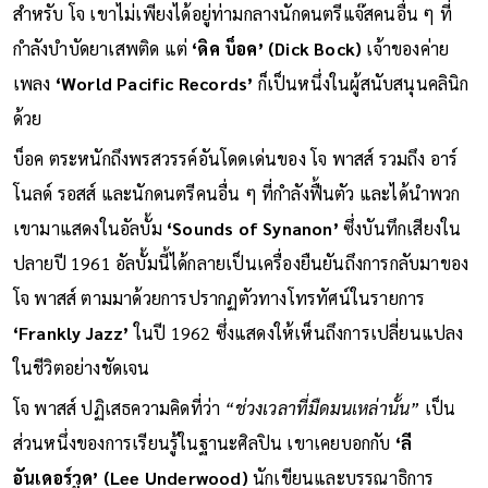
(Synanon)
เพื่อเลิกยาเสพติด นี่เป็นการตัดสินใจที่โชคดีอย่างยิ่ง
สำหรับ โจ เขาไม่เพียงได้อยู่ท่ามกลางนักดนตรีแจ๊สคนอื่น ๆ ที่
กำลังบำบัดยาเสพติด แต่
‘ดิค บ็อค’ (Dick Bock)
เจ้าของค่าย
เพลง
‘World Pacific Records’
ก็เป็นหนึ่งในผู้สนับสนุนคลินิก
ด้วย
บ็อค ตระหนักถึงพรสวรรค์อันโดดเด่นของ โจ พาสส์ รวมถึง อาร์
โนลด์ รอสส์ และนักดนตรีคนอื่น ๆ ที่กำลังฟื้นตัว และได้นำพวก
เขามาแสดงในอัลบั้ม
‘Sounds of Synanon’
ซึ่งบันทึกเสียงใน
ปลายปี 1961 อัลบั้มนี้ได้กลายเป็นเครื่องยืนยันถึงการกลับมาของ
โจ พาสส์ ตามมาด้วยการปรากฏตัวทางโทรทัศน์ในรายการ
‘Frankly Jazz’
ในปี 1962 ซึ่งแสดงให้เห็นถึงการเปลี่ยนแปลง
ในชีวิตอย่างชัดเจน
โจ พาสส์ ปฏิเสธความคิดที่ว่า
“ช่วงเวลาที่มืดมนเหล่านั้น”
เป็น
ส่วนหนึ่งของการเรียนรู้ในฐานะศิลปิน เขาเคยบอกกับ
‘ลี