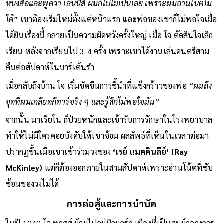
สามเพลง และผมเล่นได้มากกว่าเขา”
โจ เล่า
“จากนั้นเขาเปิด
หนังสือและพูดว่า เล่นนี่สิ ผมก็ไปไม่เป็นเลย เพราะผมอ่านโน้ตไม่
ได้”
เขาต้องเริ่มใหม่ตั้งแต่หน้าแรก และพ่อของเขาก็ไม่พอใจเมื่อ
ได้ยินเรื่องนี้ กลายเป็นความผิดหวังครั้งใหญ่ เมื่อ โจ ตัดสินใจเลิก
เรียน หลังจากเรียนไป 3-4 ครั้ง เพราะเขาได้งานเล่นดนตรีสาม
คืนต่อสัปดาห์ในบาร์เต้นรำ
เมื่อกลับถึงบ้าน โจ เริ่มขัดขืนการชี้นำที่แข็งกร้าวของพ่อ
“ผมถึง
จุดที่ผมเกลียดกีตาร์จริง ๆ และรู้สึกไม่พอใจมัน”
จากนั้น มาเรียโน ก็ป่วยหนักและเข้ารับการรักษาในโรงพยาบาล
ทำให้ไม่มีใครคอยบังคับให้เขาซ้อม ผลลัพธ์ที่เห็นในเวลาต่อมา
ปรากฏขึ้นเมื่อเขาเข้าร่วมวงของ
‘เรย์ แมคคินลีย์’ (Ray
McKinley)
แต่ก็ต้องออกภายในสามสัปดาห์เพราะอ่านโน้ตที่ซับ
ซ้อนของวงไม่ได้
การต่อสู้และการบำบัด