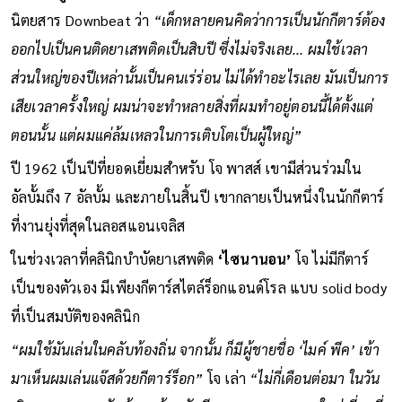
อันเดอร์วูด’ (Lee Underwood)
นักเขียนและบรรณาธิการ
นิตยสาร Downbeat ว่า
“เด็กหลายคนคิดว่าการเป็นนักกีตาร์ต้อง
ออกไปเป็นคนติดยาเสพติดเป็นสิบปี ซึ่งไม่จริงเลย... ผมใช้เวลา
ส่วนใหญ่ของปีเหล่านั้นเป็นคนเร่ร่อน ไม่ได้ทำอะไรเลย มันเป็นการ
เสียเวลาครั้งใหญ่ ผมน่าจะทำหลายสิ่งที่ผมทำอยู่ตอนนี้ได้ตั้งแต่
ตอนนั้น แต่ผมแค่ล้มเหลวในการเติบโตเป็นผู้ใหญ่”
ปี 1962 เป็นปีที่ยอดเยี่ยมสำหรับ โจ พาสส์ เขามีส่วนร่วมใน
อัลบั้มถึง 7 อัลบั้ม และภายในสิ้นปี เขากลายเป็นหนึ่งในนักกีตาร์
ที่งานยุ่งที่สุดในลอสแอนเจลิส
ในช่วงเวลาที่คลินิกบำบัดยาเสพติด
‘ไซนานอน’
โจ ไม่มีกีตาร์
เป็นของตัวเอง มีเพียงกีตาร์สไตล์ร็อกแอนด์โรล แบบ solid body
ที่เป็นสมบัติของคลินิก
“ผมใช้มันเล่นในคลับท้องถิ่น จากนั้น ก็มีผู้ชายชื่อ ‘ไมค์ พีค’ เข้า
มาเห็นผมเล่นแจ๊สด้วยกีตาร์ร็อก”
โจ เล่า
“ไม่กี่เดือนต่อมา ในวัน