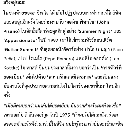
ความละเอียดอ่อนซับซ้อนใหม่ๆ ให้กับบทเพลงสแตนดาร์ดและ
สวิงอยู่เสมอ
ในช่วงท้ายของอาชีพ โจ ได้กลับไปสู่รูปแบบการทำงานที่ใกล้ชิด
และอบอุ่นอีกครั้ง โดยร่วมงานกับ
‘จอห์น พิซาโน’ (John
Pisano)
ในอัลบั้มกีตาร์อะคูสติกคู่ อย่าง
‘Summer Night’
และ
‘Appassionato’
ในปี 1992 เขาได้เข้าร่วมทัวร์คอนเสิร์ต
‘Guitar Summit’
กับสุดยอดนักกีตาร์อย่าง ปาโก เปนญา (Paco
Peña), เปเป โรเมโร (Pepe Romero) และ ลีโอ คอตต์เก (Leo
Kottke) โจ พาสส์ ชื่นชมช่วงเวลานี้มาก บอกว่าเป็น
‘การทัวร์ที่
ยอดเยี่ยม’
เต็มไปด้วย
‘ความรักและมิตรภาพ’
และเป็นแรง
บันดาลใจที่จุดประกายความสนใจในกีตาร์ของเขาขึ้นมาใหม่อีก
ครั้ง
“เมื่อมีคนบอกว่าผมเล่นได้ยอดเยี่ยม มันยากสำหรับผมที่จะเชื่อ”
เขาบอกกับ ลี อันเดอร์วูด ในปี 1975
“ถ้าผมไม่ได้เล่นกีตาร์ ผม