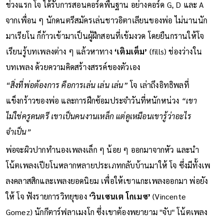
กีตาร์ Harmony ราคา 17 ดอลลาร์ให้เป็นเครื่องดนตรีชิ้นแรก ใน
ช่วงแรก โจ ได้รับการสอนคอร์ดพื้นฐาน อย่างคอร์ด G, D และ A
จากเพื่อน ๆ นักดนตรีสมัครเล่นชาวอิตาเลียนของพ่อ ไม่นานนัก
มาเรียโน ก็ก้าวเข้ามาเป็นผู้ฝึกสอนที่เข้มงวด โดยยืนกรานให้โจ
เรียนรู้บทเพลงต่าง ๆ แล้วหาทาง
‘เติมเต็ม’
(fills) ช่องว่างใน
บทเพลง ด้วยความคิดสร้างสรรค์ของตัวเอง
“สิ่งที่พ่อต้องการ คือการเล่น เล่น เล่น”
โจ เล่าถึงอิทธิพลที่
แข็งกร้าวของพ่อ และการฝึกซ้อมประจำวันที่หนักหน่วง
“เขา
ไม่ใช่ครูดนตรี เขาเป็นคนงานเหล็ก แต่ดูเหมือนเขารู้ว่าอะไร
จำเป็น”
พ่อจะผิวปากทำนองเพลงเล็ก ๆ น้อย ๆ ออกมาจากหัว และนำ
โน้ตเพลงเปียโนหลากหลายประเภทกลับบ้านมาให้ โจ ซึ่งมีทั้งเพ
ลงคลาสสิกและเพลงยอดนิยม เพื่อให้เขาแกะเพลงออกมา พ่อยัง
ให้ โจ ฟังรายการวิทยุของ
‘วินเซนเต โกเมซ’
(Vincente