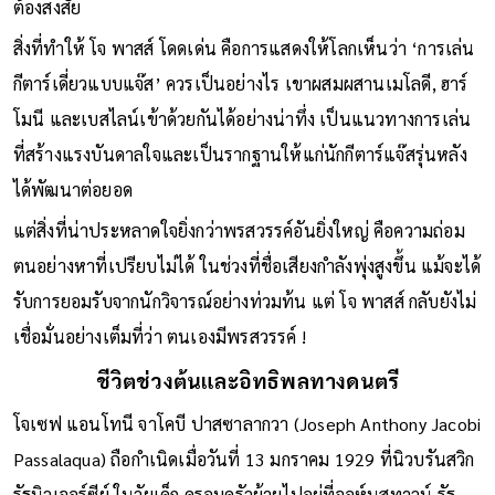
(Wes Montgomery) และ ทาล ฟาร์โลว์ (Tal Farlow) อย่างไม่
ต้องสงสัย
สิ่งที่ทำให้ โจ พาสส์ โดดเด่น คือการแสดงให้โลกเห็นว่า ‘การเล่น
กีตาร์เดี่ยวแบบแจ๊ส’ ควรเป็นอย่างไร เขาผสมผสานเมโลดี, ฮาร์
โมนี และเบสไลน์เข้าด้วยกันได้อย่างน่าทึ่ง เป็นแนวทางการเล่น
ที่สร้างแรงบันดาลใจและเป็นรากฐานให้แก่นักกีตาร์แจ๊สรุ่นหลัง
ได้พัฒนาต่อยอด
แต่สิ่งที่น่าประหลาดใจยิ่งกว่าพรสวรรค์อันยิ่งใหญ่ คือความถ่อม
ตนอย่างหาที่เปรียบไม่ได้ ในช่วงที่ชื่อเสียงกำลังพุ่งสูงขึ้น แม้จะได้
รับการยอมรับจากนักวิจารณ์อย่างท่วมท้น แต่ โจ พาสส์ กลับยังไม่
เชื่อมั่นอย่างเต็มที่ว่า ตนเองมีพรสวรรค์ !
ชีวิตช่วงต้นและอิทธิพลทางดนตรี
โจเซฟ แอนโทนี จาโคบี ปาสซาลากวา (Joseph Anthony Jacobi
Passalaqua) ถือกำเนิดเมื่อวันที่ 13 มกราคม 1929 ที่นิวบรันสวิก