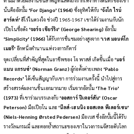
ตามมาด้วยผลงานชิ้นสำคัญที่แสดงถึงรากเหง้าทางดนตรีของเขา
นั่นคืออัลบั้ม
‘For Django’ (1964)
ซึ่งอุทิศให้กับ
‘จังโก ไรน์
ฮาร์ดท์’
ฮีโร่ในดวงใจ ช่วงปี 1965-1967 เขาได้ร่วมงานกับนัก
เปียโนชื่อดัง
‘จอร์จ เชียร์ริง’ (George Shearing)
อัลบั้ม
‘Simplicity’ (1966)
ได้รับการชื่นชมอย่างสูงจาก
‘เวส มอนต์โก
เมอรี’
อีกหนึ่งตำนานแห่งวงการกีตาร์
จุดเปลี่ยนที่สำคัญที่สุดในอาชีพของ โจ พาสส์ เกิดขึ้นเมื่อ
‘นอร์
แมน แกรนซ์’
(Norman Granz)
ผู้ก่อตั้งค่ายเพลง
‘Pablo
Records’
ได้เซ็นสัญญากับเขา การร่วมงานครั้งนี้ นำไปสู่การ
สร้างสรรค์ผลงานชิ้นเอกมากมาย เริ่มจากอัลบั้ม
‘The Trio’
(1973)
ที่เขาร่วมบรรเลงกับ
‘ออสการ์ ปีเตอร์สัน’ (Oscar
Peterson)
มือเปียโน และ
‘นีลส์-เฮนนิง ออสเตด พีเดอร์เซน’
(Niels-Henning Ørsted Pedersen)
มือเบส ซึ่งอัลบั้มนี้ได้รับ