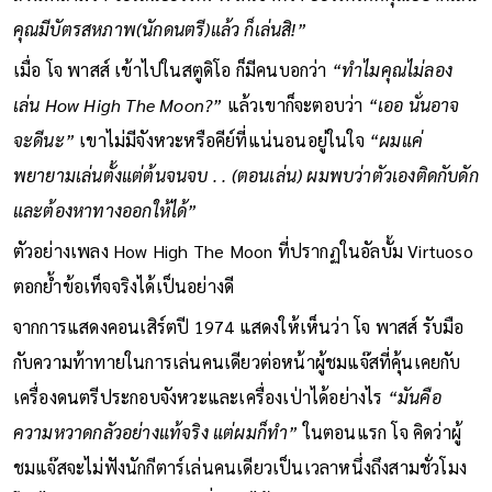
สิ ผมก็ถามว่า จะเล่นอะไรดี? พวกเขาก็ว่า อะไรก็ได้ที่คุณอยากเล่น
คุณมีบัตรสหภาพ(นักดนตรี)แล้ว ก็เล่นสิ!”
เมื่อ โจ พาสส์ เข้าไปในสตูดิโอ ก็มีคนบอกว่า
“ทำไมคุณไม่ลอง
เล่น How High The Moon?”
แล้วเขาก็จะตอบว่า
“เออ นั่นอาจ
จะดีนะ”
เขาไม่มีจังหวะหรือคีย์ที่แน่นอนอยู่ในใจ
“ผมแค่
พยายามเล่นตั้งแต่ต้นจนจบ . . (ตอนเล่น) ผมพบว่าตัวเองติดกับดัก
และต้องหาทางออกให้ได้”
ตัวอย่างเพลง How High The Moon ที่ปรากฏในอัลบั้ม Virtuoso
ตอกย้ำข้อเท็จจริงได้เป็นอย่างดี
จากการแสดงคอนเสิร์ตปี 1974 แสดงให้เห็นว่า โจ พาสส์ รับมือ
กับความท้าทายในการเล่นคนเดียวต่อหน้าผู้ชมแจ๊สที่คุ้นเคยกับ
เครื่องดนตรีประกอบจังหวะและเครื่องเป่าได้อย่างไร
“มันคือ
ความหวาดกลัวอย่างแท้จริง แต่ผมก็ทำ”
ในตอนแรก โจ คิดว่าผู้