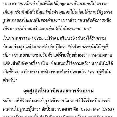
แบบเซ็น (Zen Philosophy) มาใช้ในการคิดถึงดนตรีขณะที่กำลัง
บรรเลง
“คุณต้องกำจัดสติสัมปชัญญะของตัวเองออกไป เพราะ
เมื่อคุณเริ่มคิดถึงสิ่งที่คุณกำลังทำ คุณจะไม่ปล่อยให้ดนตรีมีรูปร่าง
รูปแบบ และโมเมนตัมของตัวเอง”
เขากล่าว
“แนวคิดคือการหลีก
เลี่ยงการกำกับดนตรี และปล่อยให้มันไหลออกมาเอง”
.ในช่วงทศวรรษ 1970s แม้ว่าดนตรีแนวฟิวชันจะได้รับความ
นิยมอย่างสูง แต่ โจ พาสส์ กลับรู้สึกว่า
“หัวใจของเขาไม่ได้อยู่ที่
นั่น”
เขาเคยพยายามปรับตัว แต่ท้ายที่สุดก็มองว่า การผสมผสาน
แจ๊สเข้ากับจังหวะร็อก เป็น ‘ข้อเสนอที่ไร้ความหวัง’ หากมันไม่ได้
เกิดขึ้นอย่างเป็นธรรมชาติ เพราะสำหรับเขาแล้ว “ความรู้สึกมัน
ต่างกัน”
จุดสูงสุดในอาชีพและการร่วมงาน
หลังจากที่ชีวิตกลับมาเข้ารูปเข้ารอย โจ พาสส์ ได้เริ่มสร้างสรรค์
ผลงานในฐานะผู้นำวง อัลบั้มแรกของเขา คือ ‘Catch Me’ (1963)