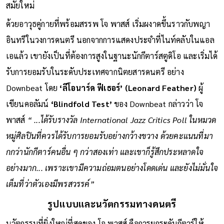
น้อยลง ซึ่งโทนเสียงนี้ได้กลายเป็นมาตรฐานของซาวด์กีตาร์แจ๊ส
สมัยใหม่
ด้วยอาวุธคู่กายที่พร้อมสรรพ โจ พาสส์ เริ่มผงาดขึ้นราวกับพญา
อินทรีในวงการดนตรี นอกจากการแสดงประจำที่ไนท์คลับในแอล
เอแล้ว เขายังเป็นที่ต้องการสูงในฐานะนักกีตาร์สตูดิโอ และเริ่มได้
รับการยอมรับในระดับประเทศจากนิตยสารดนตรี อย่าง
Downbeat โดย
‘ลีโอนาร์ด ฟีเธอร์’ (Leonard Feather)
ผู้
เขียนคอลัมน์
‘Blindfold Test’
ของ Downbeat กล่าวว่า โจ
พาสส์
“ ...ได้รับรางวัล International Jazz Critics Poll ในหมวด
หมู่ศิลปินที่ควรได้รับการยอมรับอย่างกว้างขวาง ด้วยคะแนนที่มา
กกว่านักกีตาร์คนอื่น ๆ กว่าสองเท่า และเขาก็รู้สึกประหลาดใจ
อย่างมาก... เพราะเขามีความถ่อมตนอย่างโดดเด่น และยังไม่มั่นใจ
เต็มที่ว่าตัวเองมีพรสวรรค์”
รูปแบบและนวัตกรรมทางดนตรี