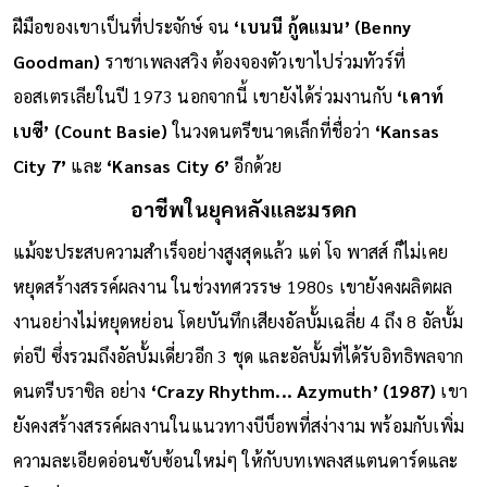
ดังอย่าง
‘Seven Come Eleven’
และ
‘Two For The Road’
ฝีมือของเขาเป็นที่ประจักษ์ จน
‘เบนนี กู้ดแมน’ (Benny
Goodman)
ราชาเพลงสวิง ต้องจองตัวเขาไปร่วมทัวร์ที่
ออสเตรเลียในปี 1973 นอกจากนี้ เขายังได้ร่วมงานกับ
‘เคาท์
เบซี’ (Count Basie)
ในวงดนตรีขนาดเล็กที่ชื่อว่า
‘Kansas
City 7’
และ
‘Kansas City 6’
อีกด้วย
อาชีพในยุคหลังและมรดก
แม้จะประสบความสำเร็จอย่างสูงสุดแล้ว แต่ โจ พาสส์ ก็ไม่เคย
หยุดสร้างสรรค์ผลงาน ในช่วงทศวรรษ 1980s เขายังคงผลิตผล
งานอย่างไม่หยุดหย่อน โดยบันทึกเสียงอัลบั้มเฉลี่ย 4 ถึง 8 อัลบั้ม
ต่อปี ซึ่งรวมถึงอัลบั้มเดี่ยวอีก 3 ชุด และอัลบั้มที่ได้รับอิทธิพลจาก
ดนตรีบราซิล อย่าง
‘Crazy Rhythm... Azymuth’ (1987)
เขา
ยังคงสร้างสรรค์ผลงานในแนวทางบีบ็อพที่สง่างาม พร้อมกับเพิ่ม