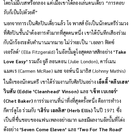
ชมแจ๊สจะไม่ฟังนักกีตาร์เล่นคนเดียวเป็นเวลาหนึ่งถึงสามชั่วโมง
โดยไม่มีเบสหรือกลอง แต่เมื่อเขาได้ลองเล่นคนเดียว
“การตอบ
รับก็เป็นไปด้วยดี”
นอกจากการเป็นศิลปินเดี่ยวแล้ว โจ พาสส์ ยังเป็นนักดนตรีร่วมวง
ที่ศิลปินชั้นนำต้องการตัวมากที่สุดคนหนึ่ง เขาได้บันทึกเสียงร่วม
กับนักร้องระดับตำนานมากมาย ไม่ว่าจะเป็น ‘เอลลา ฟิตซ์
เจอรัลด์’ (Ella Fitzgerald) ในอัลบั้มดูโอสุดคลาสสิกอย่าง
‘Take
Love Easy’
รวมถึง จูลี ลอนดอน (Julie London), คาร์เมน
แมคเร (Carmen McRae) และ จอห์นนี มาธิส (Johnny Mathis)
ในฝั่งของนักดนตรี เขาได้ร่วมงานกับศิลปินอย่าง
เอ็ดดี้ ‘คลีนเฮด’
วินสัน (Eddie ‘Cleanhead’ Vinson)
และ
‘เช็ท เบเกอร์’
(Chet Baker)
การร่วมงานที่น่าทึ่งที่สุดครั้งหนึ่ง คือการทำวง
กีตาร์ดูโอ ร่วมกับ
‘เฮิร์บ เอลลิส’ (Herb Ellis)
ในปี 1971 ซึ่ง
เป็นที่ชื่นชอบของแฟนเพลงอย่างมาก และมีผลงานอัลบั้มที่โด่ง