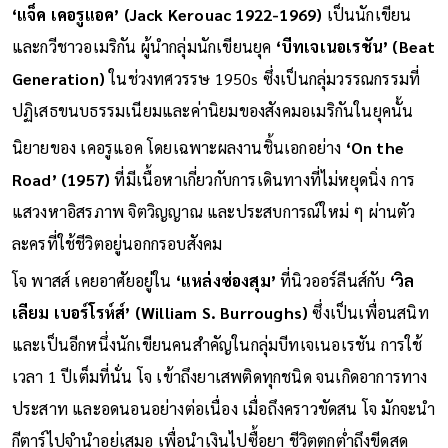
เหมือนหลุดออกมาจากหน้ากระดาษในนิยาย ของ แจ็ค เคอรูแอค”
‘แจ็ค เคอรูแอค’ (Jack Kerouac 1922-1969)
เป็นนักเขียน
และกวีชาวอเมริกัน ผู้นำกลุ่มนักเขียนยุค
‘บีทเจเนอเรชัน’ (Beat
Generation)
ในช่วงทศวรรษ 1950s ซึ่งเป็นกลุ่มวรรณกรรมที่
ปฏิเสธขนบธรรมเนียมและค่านิยมของสังคมอเมริกันในยุคนั้น
นิยายของ เคอรูแอค โดยเฉพาะผลงานชิ้นเอกอย่าง
‘On the
Road’ (1957)
ที่มีเนื้อหาเกี่ยวกับการเดินทางที่ไม่หยุดนิ่ง การ
แสวงหาอิสรภาพ จิตวิญญาณ และประสบการณ์ใหม่ ๆ ผ่านตัว
ละครที่ใช้ชีวิตอยู่นอกกรอบสังคม
โจ พาสส์ เคยอาศัยอยู่ใน
‘แหล่งซ่องสุม’
ที่นิวออร์ลีนส์กับ
‘วิล
เลียม เบอร์โรห์ส์’ (William S. Burroughs)
ซึ่งเป็นเพื่อนสนิท
และเป็นอีกหนึ่งนักเขียนคนสำคัญในกลุ่มบีทเจเนอเรชัน การใช้
เวลา 1 ปีเต็มที่นั่น โจ เข้าถึงยาเสพติดทุกชนิด จนเกิดอาการทาง
ประสาท และอดนอนอย่างต่อเนื่อง เมื่อถึงคราวขัดสน โจ มักจะนำ