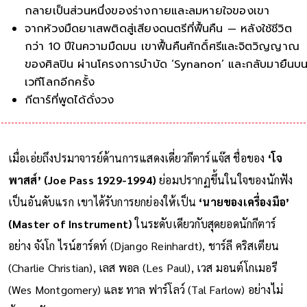
กลายเป็นส่วนหนึ่งของร่างกายและลมหายใจของเขา
จากห้วงมืดยาเสพติดสู่เสียงดนตรีที่ฟื้นคืน — หลังใช้ชีวิต
กว่า 10 ปีในความมืดมน เขาฟื้นคืนศักดิ์ศรีและจิตวิญญาณ
ของศิลปิน ผ่านโครงการบำบัด ‘Synanon’ และกลับมายืนบ
เวทีโลกอีกครั้ง
กีตาร์ที่พูดได้ดั่งวงออร์เคสตรา — โจ พาสส์ สร้างนวัตกรรม
การเล่นที่
เมื่อเอ่ยถึงปรมาจารย์ด้านการแสดงเดี่ยวกีตาร์แจ๊ส ชื่อของ
‘โจ
พาสส์’ (Joe Pass 1929-1994)
ย่อมปรากฏขึ้นในใจของนักฟัง
เป็นอันดับแรก เขาได้รับการยกย่องให้เป็น
‘นายของเครื่องมือ’
(Master of Instrument)
ในระดับเดียวกับสุดยอดนักกีตาร์
อย่าง จังโก ไรน์ฮาร์ดท์ (Django Reinhardt), ชาร์ลี คริสเตียน
(Charlie Christian), เลส พอล (Les Paul), เวส มอนต์โกเมอรี