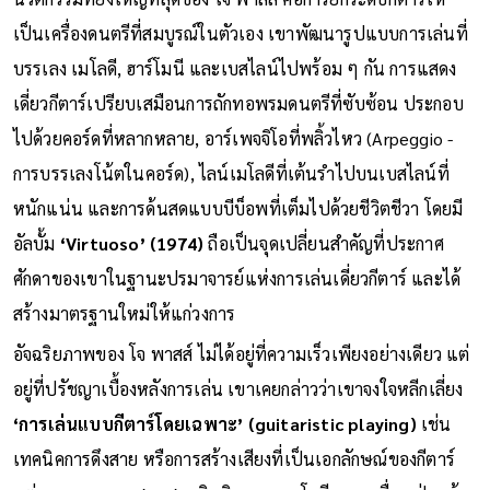
นวัตกรรมที่ยิ่งใหญ่ที่สุดของ โจ พาสส์ คือการยกระดับกีตาร์ให้
เป็นเครื่องดนตรีที่สมบูรณ์ในตัวเอง เขาพัฒนารูปแบบการเล่นที่
บรรเลง เมโลดี, ฮาร์โมนี และเบสไลน์ไปพร้อม ๆ กัน การแสดง
เดี่ยวกีตาร์เปรียบเสมือนการถักทอพรมดนตรีที่ซับซ้อน ประกอบ
ไปด้วยคอร์ดที่หลากหลาย, อาร์เพจจิโอที่พลิ้วไหว (Arpeggio -
การบรรเลงโน้ตในคอร์ด), ไลน์เมโลดีที่เต้นรำไปบนเบสไลน์ที่
หนักแน่น และการด้นสดแบบบีบ็อพที่เต็มไปด้วยชีวิตชีวา โดยมี
อัลบั้ม
‘Virtuoso’ (1974)
ถือเป็นจุดเปลี่ยนสำคัญที่ประกาศ
ศักดาของเขาในฐานะปรมาจารย์แห่งการเล่นเดี่ยวกีตาร์ และได้
สร้างมาตรฐานใหม่ให้แก่วงการ
อัจฉริยภาพของ โจ พาสส์ ไม่ได้อยู่ที่ความเร็วเพียงอย่างเดียว แต่
อยู่ที่ปรัชญาเบื้องหลังการเล่น เขาเคยกล่าวว่าเขาจงใจหลีกเลี่ยง
‘การเล่นแบบกีตาร์โดยเฉพาะ’ (guitaristic playing)
เช่น
เทคนิคการดึงสาย หรือการสร้างเสียงที่เป็นเอกลักษณ์ของกีตาร์